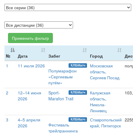
Применить фильтр
№
Дата
Забег
Город
Дис
1
11 июля 2026
Московская
пол
КЛБМатч
Полумарафон
область,
«Сергиевым
Сергиев Посад
путём»
2
12–14 июня
Sport-
Калужская
103,
КЛБМатч
2026
Marafon Trail
область,
Никола-
Ленивец
3
4–5 апреля
Ставропольский
225
КЛБМатч
Фестиваль
2026
край, Пятигорск
трейлраннинга