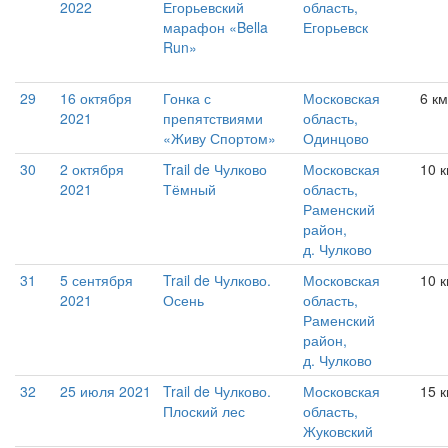
2022
Егорьевский
область,
марафон «Bella
Егорьевск
Run»
29
16 октября
Гонка с
Московская
6 км
2021
препятствиями
область,
«Живу Спортом»
Одинцово
30
2 октября
Trail de Чулково
Московская
10 
2021
Тёмный
область,
Раменский
район,
д. Чулково
31
5 сентября
Trail de Чулково.
Московская
10 к
2021
Осень
область,
Раменский
район,
д. Чулково
32
25 июля 2021
Trail de Чулково.
Московская
15 
Плоский лес
область,
Жуковский