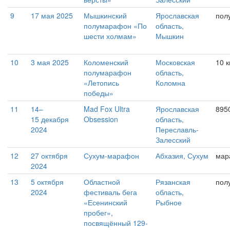
9
17 мая 2025
Мышкинский
Ярославская
пол
полумарафон «По
область,
шести холмам»
Мышкин
10
3 мая 2025
Коломенский
Московская
10 
полумарафон
область,
«Летопись
Коломна
победы»
11
14–
Mad Fox Ultra
Ярославская
895
15 декабря
Obsession
область,
2024
Переславль-
Залесский
12
27 октября
Сухум-марафон
Абхазия, Сухум
мар
2024
13
5 октября
Областной
Рязанская
пол
2024
фестиваль бега
область,
«Есенинский
Рыбное
пробег»,
посвящённый 129-