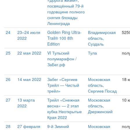
«Дорога жизни»,
посвящённый 79-й
годовщине полного
снятия блокады
Ленинграда
24
23–24 июля
Golden Ring Ultra-
Владимирская
525
2022
Trail® 100 8th
область,
Edition
Суздаль
25
22 мая 2022
VI Тульский
Тула
пол
полумарафон /
ЗаБег.рф
26
14 мая 2022
Забег «Сергиев
Московская
18 
Трейл — Чистый
область,
трейл»
Сергиев Посад
27
13 марта
Трейл «Снежная
Московская
10 к
2022
весна» — 2 этап
область,
кубка Неоткрытые
Дзержинский
Края 2022
28
27 февраля
9-й Зимний
Московская
пол