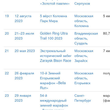
«Золотой павлин»
Серпухов
19
12 августа
5 вёрст Коломна
Московская
5 км
2023
Парк Мира
область,
Коломна
20
21–23 июля
Golden Ring Ultra
Владимирская
80,7
2023
Trail 100 2023
область,
Суздаль
21
20 мая 2023
Экстремальный
Московская
7 км
исторический забег
область,
Zaraysk Bison Race
Зарайск
22
26 февраля
10-й Зимний
Московская
пол
2023
Егорьевский
область,
марафон «Bella
Егорьевск
Run»
23
29 января
54-й
Санкт-
мар
2023
международный
Петербург
(фак
зимний марафон