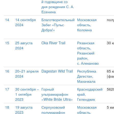
й годовщине со
дня рождения С. А.
Есенина
14
14 сентября
Благотворительный
Московская
пол
2024
Забег «Пульс
область,
Добра!»
Коломна
15
25 августа
Oka River Trail
Рязанская
30 
2024
область,
Рязанский
район,
с. Алеканово
16
20–21 апреля
Dagestan Wild Trail
Республика
65 к
2024
Дагестан,
(фак
Махачкала
17
30 сентября –
Горный
Краснодарский
562
1 октября
ультрамарафон
край,
2023
«White Bride Ultra»
Геленджик
18
19 августа
Серпуховский
Московская
5 км
2023
полумарафон
область,