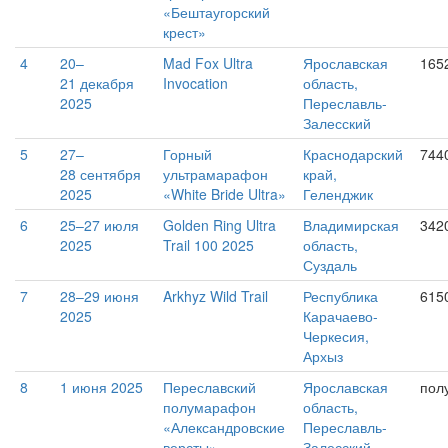
«Бештаугорский
крест»
4
20–
Mad Fox Ultra
Ярославская
1652
21 декабря
Invocation
область,
2025
Переславль-
Залесский
5
27–
Горный
Краснодарский
744
28 сентября
ультрамарафон
край,
2025
«White Bride Ultra»
Геленджик
6
25–27 июля
Golden Ring Ultra
Владимирская
342
2025
Trail 100 2025
область,
Суздаль
7
28–29 июня
Arkhyz Wild Trail
Республика
615
2025
Карачаево-
Черкесия,
Архыз
8
1 июня 2025
Переславский
Ярославская
пол
полумарафон
область,
«Александровские
Переславль-
версты»
Залесский