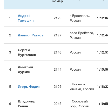
номер
Андрей
г Ярославль,
1
2129
1:12:0
Тимошин
Россия
село Брейтово,
2
Даниил Ратнов
2197
1:12:4
Россия
Сергей
3
2146
Россия
1:12:5
Нургалиев
Дмитрий
4
2144
Россия
1:15:5
Дуркин
г Поселок
5
Игорь Фадин
2109
1:18:2
Ивняки, Россия
Владимир
г Сосновый
6
2045
1:19:5
Репин
Бор, Россия