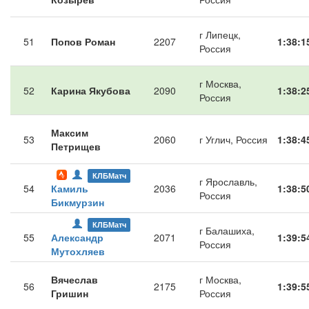
г Липецк,
51
Попов Роман
2207
1:38:1
Россия
г Москва,
52
Карина Якубова
2090
1:38:2
Россия
Максим
53
2060
г Углич, Россия
1:38:4
Петрищев
КЛБМатч
г Ярославль,
54
Камиль
2036
1:38:5
Россия
Бикмурзин
КЛБМатч
г Балашиха,
55
Александр
2071
1:39:5
Россия
Мутохляев
Вячеслав
г Москва,
56
2175
1:39:5
Гришин
Россия