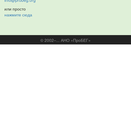
info@probeg.org
или просто
нажмите сюда
© 2002–... АНО «ПроБЕГ»