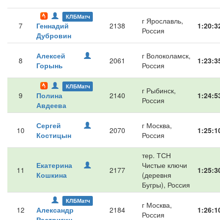
КЛБМатч
г Ярославль,
7
Геннадий
2138
1:20:3
Россия
Дубровин
Алексей
г Волоколамск,
8
2061
1:23:3
Горынь
Россия
КЛБМатч
г Рыбинск,
9
Полина
2140
1:24:5
Россия
Авдеева
Сергей
г Москва,
10
2070
1:25:1
Костицын
Россия
тер. ТСН
Екатерина
Чистые ключи
11
2177
1:25:3
Кошкина
(деревня
Бугры), Россия
КЛБМатч
г Москва,
12
Александр
2184
1:26:1
Россия
Растригин