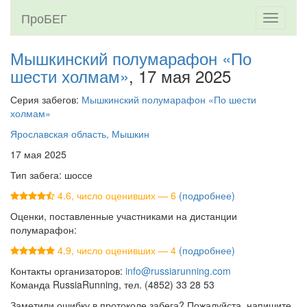
ПроБЕГ
Toggle
navigati
Мышкинский полумарафон «По
шести холмам»
, 17 мая 2025
Серия забегов:
Мышкинский полумарафон «По шести
холмам»
Ярославская область, Мышкин
17 мая 2025
Тип забега: шоссе
4.6, число оценивших — 6
(подробнее)
Оценки, поставленные участниками на дистанции
полумарафон:
4.9, число оценивших — 4
(подробнее)
Контакты организаторов:
info@russiarunning.com
Команда RussiaRunning, тел. (4852) 33 28 53
Заметили ошибку в протоколе забега? Пожалуйста, напишите