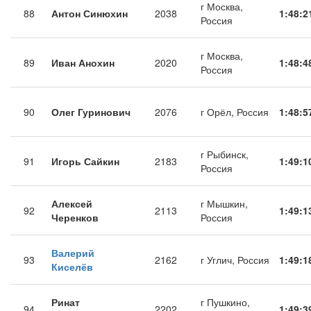
г Москва,
88
Антон Синюхин
2038
1:48:2
Россия
г Москва,
89
Иван Анохин
2020
1:48:4
Россия
90
Олег Гуринович
2076
г Орёл, Россия
1:48:5
г Рыбинск,
91
Игорь Сайкин
2183
1:49:1
Россия
Алексей
г Мышкин,
92
2113
1:49:1
Черенков
Россия
Валерий
93
2162
г Углич, Россия
1:49:1
Киселёв
Ринат
г Пушкино,
94
2202
1:49:3