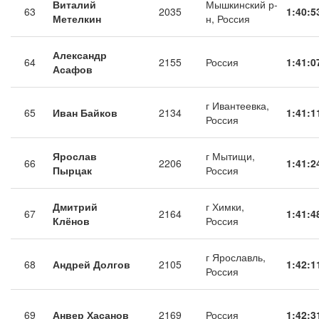
Виталий
Мышкинский р-
63
2035
1:40:5
Метелкин
н, Россия
Александр
64
2155
Россия
1:41:0
Асафов
г Ивантеевка,
65
Иван Байков
2134
1:41:1
Россия
Ярослав
г Мытищи,
66
2206
1:41:2
Пырцак
Россия
Дмитрий
г Химки,
67
2164
1:41:4
Клёнов
Россия
г Ярославль,
68
Андрей Долгов
2105
1:42:1
Россия
69
Анвер Хасанов
2169
Россия
1:42:3