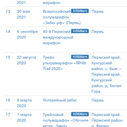
2021
марафон
13
30 мая
Всероссийский
Пермь
КЛБМатч
2021
полумарафон
«Забег.рф» (Пермь)
14
6 сентября
40-й Пермский
Пермь
КЛБМатч
2020
международный
марафон
15
22 августа
Трейл-
Пермский край,
КЛБМатч
2020
ультрамарафон «White
Кунгурский
Trail 2020»
район, с. Бым
–
Пермский край,
Кунгурский
район, д. Белая
Гора
16
9 марта
Лотерейный забег
Пермь
2020
17
1 марта
Трейловый
Пермский край,
КЛБМатч
2020
полумарафон «Обгоняя
Пермский район,
ветер. Зима»
п. Ферма