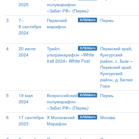
2025
полумарафон
«ЗаБег.РФ» (Пермь)
3
7–
Пермский
Пермь
КЛБМатч
8 сентября
марафон
2024
4
20 июля
Трейл-
Пермский край,
КЛБМатч
2024
ультрамарафон «White
Кунгурский
trail 2024» White Fest
район, с. Бым
–
Пермский край,
Кунгурский
район, д. Белая
Гора
5
19 мая
Всероссийский
Пермь
КЛБМатч
2024
полумарафон
«ЗаБег.РФ» (Пермь)
6
17 сентября
X Московский
Москва
КЛБМатч
2023
Марафон