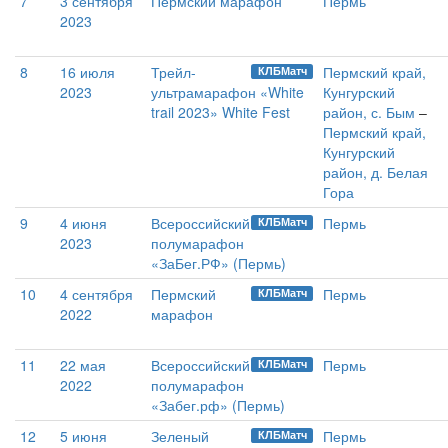
7
3 сентября
Пермский марафон
Пермь
2023
8
16 июля
Трейл-
Пермский край,
КЛБМатч
2023
ультрамарафон «White
Кунгурский
trail 2023» White Fest
район, с. Бым
–
Пермский край,
Кунгурский
район, д. Белая
Гора
9
4 июня
Всероссийский
Пермь
КЛБМатч
2023
полумарафон
«ЗаБег.РФ» (Пермь)
10
4 сентября
Пермский
Пермь
КЛБМатч
2022
марафон
11
22 мая
Всероссийский
Пермь
КЛБМатч
2022
полумарафон
«Забег.рф» (Пермь)
12
5 июня
Зеленый
Пермь
КЛБМатч