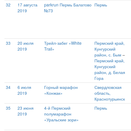
32
17 августа
parkrun Пермь Балатово
Пермь
2019
№73
33
20 июля
Трейл-забег «White
Пермский край,
2019
Trail»
Кунгурский
район, с. Бым
–
Пермский край,
Кунгурский
район, д. Белая
Гора
34
6 июля
Горный марафон
Свердловская
2019
«Конжак»
область,
Краснотурьинск
35
23 июня
4-й Пермский
Пермь
2019
полумарафон
«Уральские зори»