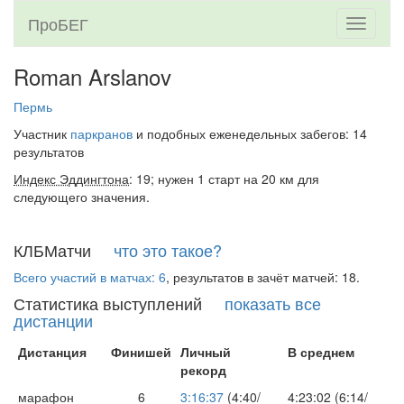
ПроБЕГ
Toggle
navigati
Roman Arslanov
Пермь
Участник
паркранов
и подобных еженедельных забегов: 14
результатов
Индекс Эддингтона
: 19; нужен 1 старт на 20 км для
следующего значения.
КЛБМатчи
что это такое?
Всего участий в матчах: 6
, результатов в зачёт матчей: 18.
Статистика выступлений
показать все
дистанции
Дистанция
Финишей
Личный
В среднем
рекорд
марафон
6
3:16:37
(4:40/
4:23:02 (6:14/