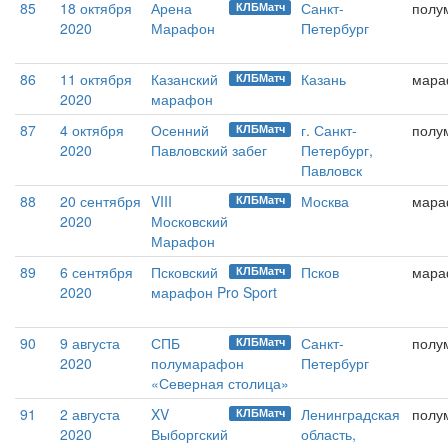
85
18 октября
Арена
Санкт-
полу
КЛБМатч
2020
Марафон
Петербург
86
11 октября
Казанский
Казань
мара
КЛБМатч
2020
марафон
87
4 октября
Осенний
г. Санкт-
полу
КЛБМатч
2020
Павловский забег
Петербург,
Павловск
88
20 сентября
VIII
Москва
мара
КЛБМатч
2020
Московский
Марафон
89
6 сентября
Псковский
Псков
мара
КЛБМатч
2020
марафон Pro Sport
90
9 августа
СПБ
Санкт-
полу
КЛБМатч
2020
полумарафон
Петербург
«Северная столица»
91
2 августа
XV
Ленинградская
полу
КЛБМатч
2020
Выборгский
область,