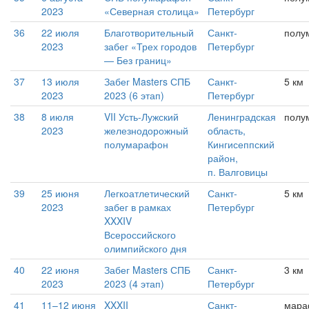
2023
«Северная столица»
Петербург
36
22 июля
Благотворительный
Санкт-
полу
2023
забег «Трех городов
Петербург
— Без границ»
37
13 июля
Забег Masters СПБ
Санкт-
5 км
2023
2023 (6 этап)
Петербург
38
8 июля
VII Усть-Лужский
Ленинградская
полу
2023
железнодорожный
область,
полумарафон
Кингисеппский
район,
п. Валговицы
39
25 июня
Легкоатлетический
Санкт-
5 км
2023
забег в рамках
Петербург
XXXIV
Всероссийского
олимпийского дня
40
22 июня
Забег Masters СПБ
Санкт-
3 км
2023
2023 (4 этап)
Петербург
41
11–12 июня
XXXII
Санкт-
мара