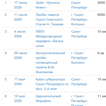
1
17 июля
Забег «Купчино
Санкт-
2500
2026
бежит»
Петербург
2
11 июля
Пробег памяти
г. Санкт-
5500
2026
Героя Советского
Петербург,
Союза А. Тазаева
Колпино
3
4 июля
XXXV
Санкт-
10 км
2026
Международный
Петербург
марафон «Белые
ночи»
4
20 июня
Легкоатлетический
г. Санкт-
6 км
2026
пробег,
Петербург,
посвящённый
Колпино
памяти В.М.
Анисимова
5
17 мая
Кубок губернатора
Санкт-
10 км
2026
Санкт-Петербурга по
Петербург
бегу. 2-й этап
6
10 мая
Царскосельский
г. Санкт-
11 км
2026
Марафон
Петербург,
Пушкин