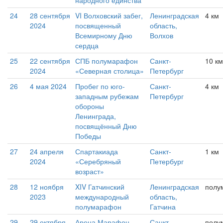
народного единства
24
28 сентября
VI Волховский забег,
Ленинградская
4 км
2024
посвященный
область,
Всемирному Дню
Волхов
сердца
25
22 сентября
СПБ полумарафон
Санкт-
10 км
2024
«Северная столица»
Петербург
26
4 мая 2024
Пробег по юго-
Санкт-
4 км
западным рубежам
Петербург
обороны
Ленинграда,
посвящённый Дню
Победы
27
24 апреля
Спартакиада
Санкт-
1 км
2024
«Серебряный
Петербург
возраст»
28
12 ноября
XIV Гатчинский
Ленинградская
полу
2023
международный
область,
полумарафон
Гатчина
29
29 октября
Арена Марафон
Санкт-
полу