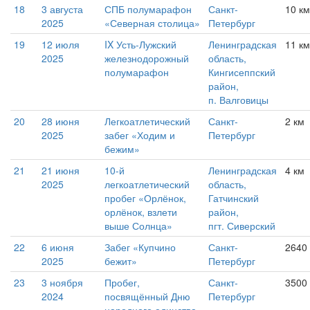
18
3 августа
СПБ полумарафон
Санкт-
10 км
2025
«Северная столица»
Петербург
19
12 июля
IX Усть-Лужский
Ленинградская
11 км
2025
железнодорожный
область,
полумарафон
Кингисеппский
район,
п. Валговицы
20
28 июня
Легкоатлетический
Санкт-
2 км
2025
забег «Ходим и
Петербург
бежим»
21
21 июня
10-й
Ленинградская
4 км
2025
легкоатлетический
область,
пробег «Орлёнок,
Гатчинский
орлёнок, взлети
район,
выше Солнца»
пгт. Сиверский
22
6 июня
Забег «Купчино
Санкт-
2640
2025
бежит»
Петербург
23
3 ноября
Пробег,
Санкт-
3500
2024
посвящённый Дню
Петербург