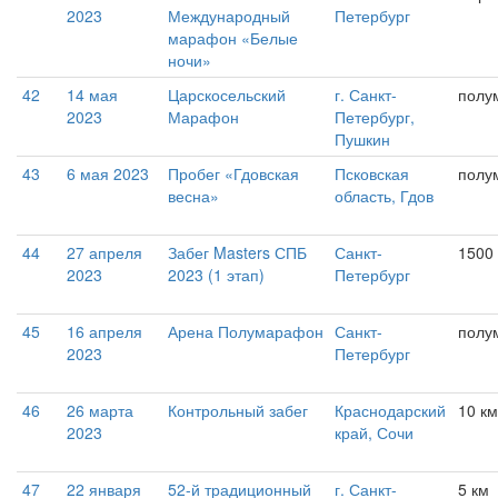
2023
Международный
Петербург
марафон «Белые
ночи»
42
14 мая
Царскосельский
г. Санкт-
полу
2023
Марафон
Петербург,
Пушкин
43
6 мая 2023
Пробег «Гдовская
Псковская
полу
весна»
область, Гдов
44
27 апреля
Забег Masters СПБ
Санкт-
1500
2023
2023 (1 этап)
Петербург
45
16 апреля
Арена Полумарафон
Санкт-
полу
2023
Петербург
46
26 марта
Контрольный забег
Краснодарский
10 км
2023
край, Сочи
47
22 января
52-й традиционный
г. Санкт-
5 км