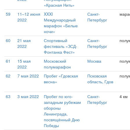
«Красная Нить»
59
11–12 июня
XXXI
Санкт-
мара
2022
Международный
Петербург
марафон «Белые
ночи»
60
21 мая
Спортивный
Санкт-
полу
2022
фестиваль «ЗСД-
Петербург
Фонтанка Фест»
61
15 мая
Московский
Москва
полу
2022
полумарафон
62
7 мая 2022
Пробег «Гдовская
Псковская
полу
весна»
область, Гдов
63
3 мая 2022
Пробег по юго-
Санкт-
4 км
западным рубежам
Петербург
обороны
Ленинграда,
посвящённый Дню
Победы