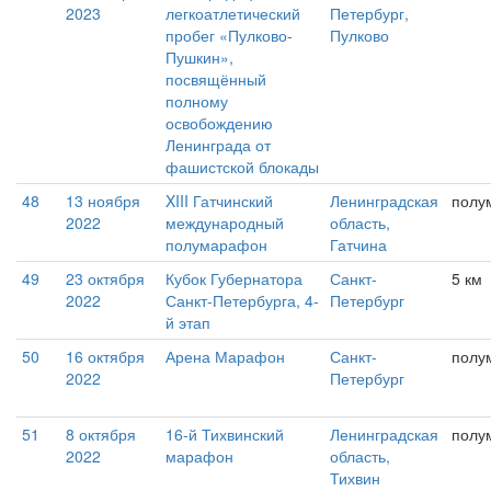
2023
легкоатлетический
Петербург,
пробег «Пулково-
Пулково
Пушкин»,
посвящённый
полному
освобождению
Ленинграда от
фашистской блокады
48
13 ноября
XIII Гатчинский
Ленинградская
полу
2022
международный
область,
полумарафон
Гатчина
49
23 октября
Кубок Губернатора
Санкт-
5 км
2022
Санкт-Петербурга, 4-
Петербург
й этап
50
16 октября
Арена Марафон
Санкт-
полу
2022
Петербург
51
8 октября
16-й Тихвинский
Ленинградская
полу
2022
марафон
область,
Тихвин