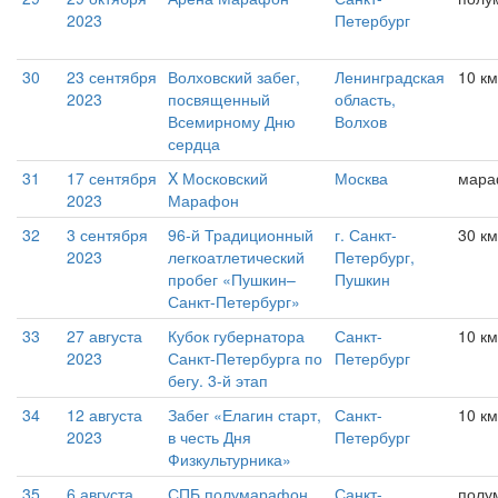
2023
Петербург
30
23 сентября
Волховский забег,
Ленинградская
10 км
2023
посвященный
область,
Всемирному Дню
Волхов
сердца
31
17 сентября
X Московский
Москва
мара
2023
Марафон
32
3 сентября
96-й Традиционный
г. Санкт-
30 км
2023
легкоатлетический
Петербург,
пробег «Пушкин–
Пушкин
Санкт-Петербург»
33
27 августа
Кубок губернатора
Санкт-
10 км
2023
Санкт-Петербурга по
Петербург
бегу. 3-й этап
34
12 августа
Забег «Елагин старт,
Санкт-
10 км
2023
в честь Дня
Петербург
Физкультурника»
35
6 августа
СПБ полумарафон
Санкт-
полу