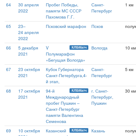
64
30 апреля
Пробег Победы,
Санкт-
1 км
2022
памяти МС СССР
Петербург
Пахомова Г.Г.
65
23–
Псковский марафон
Псков
полу
24 апреля
2022
66
5 декабря
V
Вологда
10 км
КЛБМатч
2021
Полумарафон
«Бегущая Вологда»
67
23 октября
Кубок Губернатора
Санкт-
5 км
2021
Санкт-Петербурга,4-
Петербург
й этап,
68
17 октября
94-й
г. Санкт-
30 км
КЛБМатч
2021
Международный
Петербург,
пробег Пушкин –
Пушкин
Санкт-Петербург
памяти Валентина
Семенова
69
10 октября
Казанский
Казань
полу
КЛБМатч