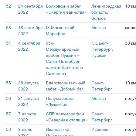
52
24 сентября
Волховский забег
Ленинградская
10 км
2022
«Энергия единства»
область,
Волхов
53
18 сентября
IX Московский
Москва
мара
2022
Марафон
54
4 сентября
95-й
г. Санкт-
30 км
2022
Международный
Петербург,
пробег Пушкин –
Пушкин
Санкт-Петербург
памяти Валентина
Семенова
55
28 августа
Благотворительный
Санкт-
10 км
2022
забег «Добрый бег»
Петербург
56
21 августа
Полумарафон
Москва
полу
2022
«Лужники»
57
7 августа
СПБ полумарафон
Санкт-
полу
2022
«Северная столица»
Петербург
58
9 июля
Ивановский
Иваново
полу
2022
Полумарафон