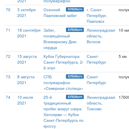
2021
полумарафон
70
3 октября
Осенний
г. Санкт-
полу
КЛБМатч
2021
Павловский забег
Петербург,
Павловск
71
18 сентября
Забег,
Ленинградская
10 км
КЛБМатч
2021
посвящённый
область,
Всемирному Дню
Волхов
сердца
72
15 августа
Кубок Губернатора
Санкт-
5 км
2021
Санкт-Петербурга, 2-
Петербург
й этап
73
8 августа
СПБ
Санкт-
полу
КЛБМатч
2021
полумарафон
Петербург
«Северная столица»
74
10 июля
25-й
Ленинградская
1760
КЛБМатч
2021
традиционный
область,
пробег вокруг озера
Токсово
Хепоярви — Кубок
Санкт-Петербурга по
кроссу