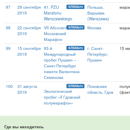
97
29 сентября
41. PZU
Польша,
мара
КЛБМатч
2019
Maratonu
Варшава
Warszawskiego
(Warszawa)
98
22 сентября
VII Абсолют
Москва
мара
КЛБМатч
2019
Московский
Марафон
99
15 сентября
93-й
г. Санкт-
15 км
КЛБМатч
2019
Международный
Петербург,
пробег Пушкин –
Пушкин
Санкт-Петербург
памяти Валентина
Семенова
100
31 августа
Псковская
полу
КЛБМатч
Экологический
2019
область, Гдов
(факт
пробег «ll Гдовский
полумарафон»
Где вы находитесь