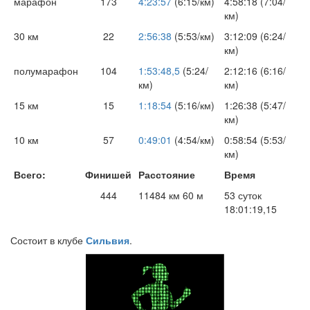
марафон
173
4:23:57
(6:15/км)
4:58:18 (7:04/
км)
30 км
22
2:56:38
(5:53/км)
3:12:09 (6:24/
км)
полумарафон
104
1:53:48,5
(5:24/
2:12:16 (6:16/
км)
км)
15 км
15
1:18:54
(5:16/км)
1:26:38 (5:47/
км)
10 км
57
0:49:01
(4:54/км)
0:58:54 (5:53/
км)
Всего:
Финишей
Расстояние
Время
444
11484 км 60 м
53 суток
18:01:19,15
Состоит в клубе
Сильвия
.