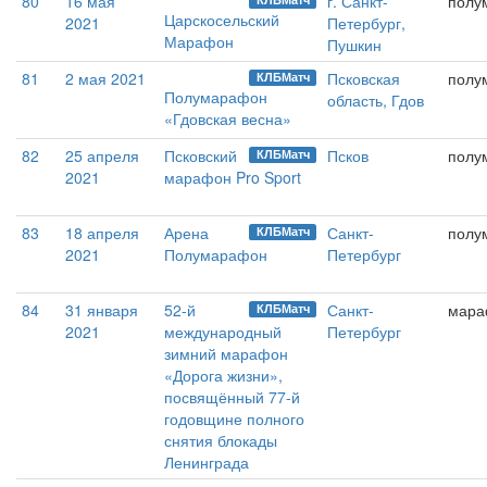
80
16 мая
г. Санкт-
полу
Царскосельский
2021
Петербург,
Марафон
Пушкин
81
2 мая 2021
Псковская
полу
КЛБМатч
Полумарафон
область, Гдов
«Гдовская весна»
82
25 апреля
Псковский
Псков
полу
КЛБМатч
2021
марафон Pro Sport
83
18 апреля
Арена
Санкт-
полу
КЛБМатч
2021
Полумарафон
Петербург
84
31 января
52-й
Санкт-
мара
КЛБМатч
2021
международный
Петербург
зимний марафон
«Дорога жизни»,
посвящённый 77-й
годовщине полного
снятия блокады
Ленинграда