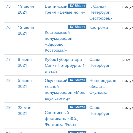
75
19 июня
Балтийский
г. Санкт-
полу
КЛБМатч
2021
трейл «Белые ночи»
Петербург,
Сестрорецк
76
12 июня
Кострома
полу
КЛБМатч
Костромской
2021
полумарафон
«Здорово,
Кострома!»
77
6 июня
Кубок Губернатора
Санкт-
5 км
2021
Санкт-Петербурга, 1-
Петербург
й этап
78
5 июня
Окуловский
Новгородская
полу
КЛБМатч
2021
лесной
область,
полумарафон «Меж
Окуловка
двух столиц»
79
22 мая
Санкт-
полу
КЛБМатч
Спортивный
2021
Петербург
фестиваль «ЗСД-
Фонтанка Фест»
КЛБМатч