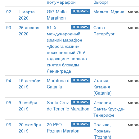
полумарафон
Выборг
92
1 марта
GiG Malta
Мальта, Мдина
мара
КЛБМатч
2020
Marathon
93
26 января
51-й
Санкт-
мара
КЛБМатч
2020
международный
Петербург
зимний марафон
«Дорога жизни»,
посвящённый 76-й
годовщине полного
снятия блокады
Ленинграда
94
15 декабря
Maratona di
Италия,
мара
КЛБМатч
2019
Catania
Катания
(Catania)
95
9 ноября
Santa Cruz
Испания,
мара
КЛБМатч
2019
de Tenerife Marathon
Санта-Крус-де-
Тенерифе
96
20 октября
20.PKO
Польша,
мара
КЛБМатч
2019
Poznan Maraton
Познань
(Poznań)