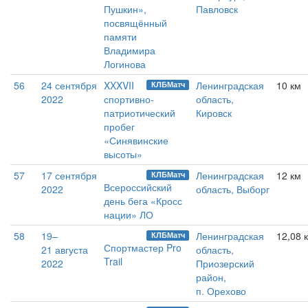
Пушкин»,
Павловск
посвящённый
памяти
Владимира
Логинова
56
24 сентября
XXXVII
Ленинградская
10 км
КЛБМатч
2022
спортивно-
область,
патриотический
Кировск
пробег
«Синявинские
высоты»
57
17 сентября
Ленинградская
12 км
КЛБМатч
Всероссийский
2022
область, Выборг
день бега «Кросс
нации» ЛО
58
19–
Ленинградская
12,08 
КЛБМатч
Спортмастер Pro
21 августа
область,
Trail
2022
Приозерский
район,
п. Орехово