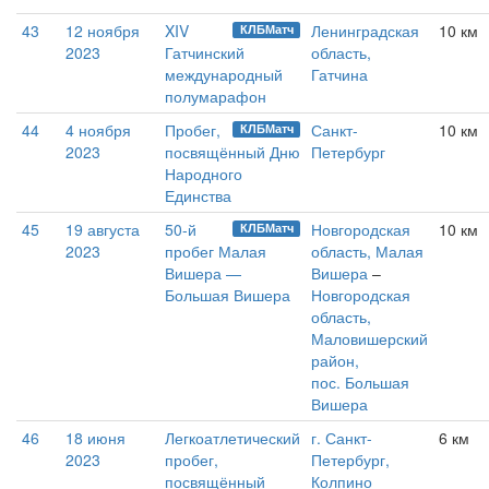
43
12 ноября
XIV
Ленинградская
10 км
КЛБМатч
2023
Гатчинский
область,
международный
Гатчина
полумарафон
44
4 ноября
Пробег,
Санкт-
10 км
КЛБМатч
2023
посвящённый Дню
Петербург
Народного
Единства
45
19 августа
50-й
Новгородская
10 км
КЛБМатч
2023
пробег Малая
область, Малая
Вишера —
Вишера
–
Большая Вишера
Новгородская
область,
Маловишерский
район,
пос. Большая
Вишера
46
18 июня
Легкоатлетический
г. Санкт-
6 км
2023
пробег,
Петербург,
посвящённый
Колпино