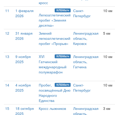
кросс
11
1 февраля
Санкт-
10 км
КЛБМатч
Легкоатлетический
2026
Петербург
пробег «Зимняя
десятка»
12
31 января
Зимний
Ленинградская
5 км
2026
легкоатлетический
область,
пробег «Прорыв»
Кировск
13
9 ноября
XVI
Ленинградская
10 км
КЛБМатч
2025
Гатчинский
область,
международный
Гатчина
полумарафон
14
4 ноября
Пробег,
Санкт-
10 км
КЛБМатч
2025
посвящённый Дню
Петербург
Народного
Единства
15
18 октября
Кросс лыжников
Ленинградская
3 км
2025
область,