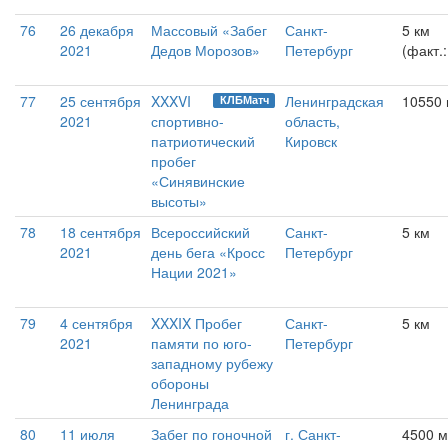
76
26 декабря
Массовый «Забег
Санкт-
5 км
2021
Дедов Морозов»
Петербург
(факт.
77
25 сентября
XXXVI
Ленинградская
10550
КЛБМатч
2021
спортивно-
область,
патриотический
Кировск
пробег
«Синявинские
высоты»
78
18 сентября
Всероссийский
Санкт-
5 км
2021
день бега «Кросс
Петербург
Нации 2021»
79
4 сентября
XXXIX Пробег
Санкт-
5 км
2021
памяти по юго-
Петербург
западному рубежу
обороны
Ленинграда
80
11 июля
Забег по гоночной
г. Санкт-
4500 м