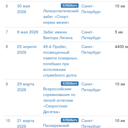
6
30 мая
Санкт-
10 км
КЛБМатч
Легкоатлетический
2026
Петербург
забег «Спорт-
норма жизни»
7
8 мая 2026
Забег имени
Санкт-
5 км
Виктора Лягина
Петербург
8
25 апреля
49-й Пробег,
Санкт-
4400 м
2026
посвященный
Петербург
памяти пожарных,
погибших при
исполнении
служебного долга
9
29 марта
Санкт-
10 км
КЛБМатч
Всероссийские
2026
Петербург
соревнования по
легкой атлетике
«Скоростная
Десятка»
10
21 марта
Санкт-
10 км
КЛБМатч
Пискаревский
2026
Петербург