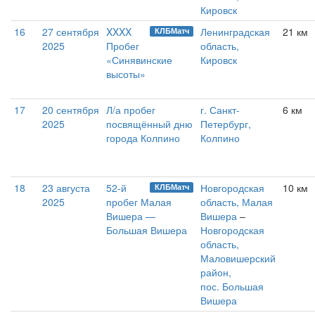
Кировск
16
27 сентября
XXXX
Ленинградская
21 км
КЛБМатч
2025
Пробег
область,
«Синявинские
Кировск
высоты»
17
20 сентября
Л/а пробег
г. Санкт-
6 км
2025
посвящённый дню
Петербург,
города Колпино
Колпино
18
23 августа
52-й
Новгородская
10 км
КЛБМатч
2025
пробег Малая
область, Малая
Вишера —
Вишера
–
Большая Вишера
Новгородская
область,
Маловишерский
район,
пос. Большая
Вишера