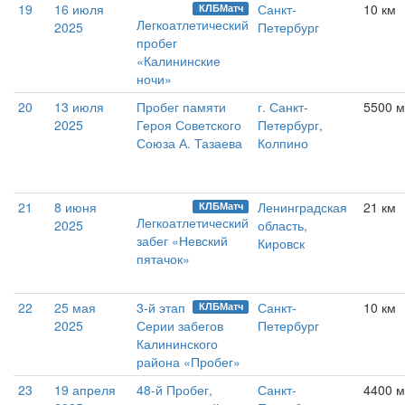
19
16 июля
Санкт-
10 км
КЛБМатч
Легкоатлетический
2025
Петербург
пробег
«Калининские
ночи»
20
13 июля
Пробег памяти
г. Санкт-
5500 м
2025
Героя Советского
Петербург,
Союза А. Тазаева
Колпино
21
8 июня
Ленинградская
21 км
КЛБМатч
Легкоатлетический
2025
область,
забег «Невский
Кировск
пятачок»
22
25 мая
3-й этап
Санкт-
10 км
КЛБМатч
2025
Серии забегов
Петербург
Калининского
района «Пробег»
23
19 апреля
48-й Пробег,
Санкт-
4400 м