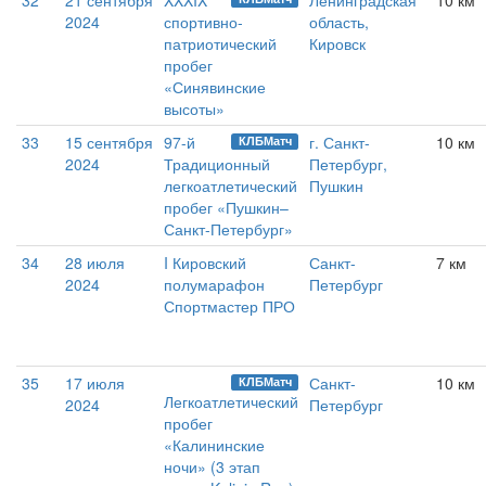
32
21 сентября
XXXIX
Ленинградская
10 км
2024
спортивно-
область,
патриотический
Кировск
пробег
«Синявинские
высоты»
33
15 сентября
97-й
г. Санкт-
10 км
КЛБМатч
2024
Традиционный
Петербург,
легкоатлетический
Пушкин
пробег «Пушкин–
Санкт-Петербург»
34
28 июля
I Кировский
Санкт-
7 км
2024
полумарафон
Петербург
Спортмастер ПРО
35
17 июля
Санкт-
10 км
КЛБМатч
Легкоатлетический
2024
Петербург
пробег
«Калининские
ночи» (3 этап