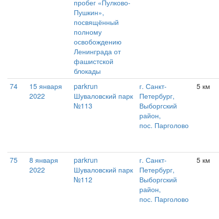
пробег «Пулково-
Пушкин»,
посвящённый
полному
освобождению
Ленинграда от
фашистской
блокады
74
15 января
parkrun
г. Санкт-
5 км
2022
Шуваловский парк
Петербург,
№113
Выборгский
район,
пос. Парголово
75
8 января
parkrun
г. Санкт-
5 км
2022
Шуваловский парк
Петербург,
№112
Выборгский
район,
пос. Парголово