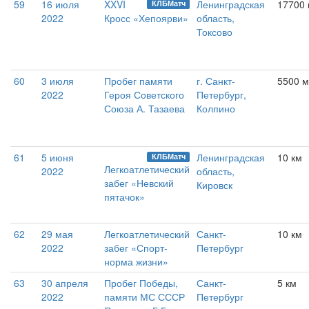
59
16 июля
XXVI
Ленинградская
17700
КЛБМатч
2022
Кросс «Хепоярви»
область,
Токсово
60
3 июля
Пробег памяти
г. Санкт-
5500 м
2022
Героя Советского
Петербург,
Союза А. Тазаева
Колпино
61
5 июня
Ленинградская
10 км
КЛБМатч
Легкоатлетический
2022
область,
забег «Невский
Кировск
пятачок»
62
29 мая
Легкоатлетический
Санкт-
10 км
2022
забег «Спорт-
Петербург
норма жизни»
63
30 апреля
Пробег Победы,
Санкт-
5 км
2022
памяти МС СССР
Петербург