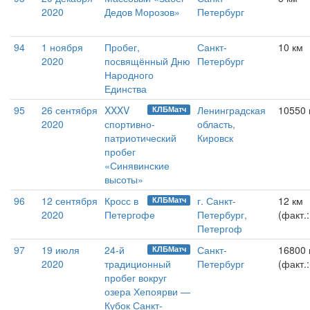
2020
Дедов Морозов»
Петербург
94
1 ноября
Пробег,
Санкт-
10 км
2020
посвящённый Дню
Петербург
Народного
Единства
95
26 сентября
XXXV
Ленинградская
10550
КЛБМатч
2020
спортивно-
область,
патриотический
Кировск
пробег
«Синявинские
высоты»
96
12 сентября
Кросс в
г. Санкт-
12 км
КЛБМатч
2020
Петергофе
Петербург,
(факт.
Петергоф
97
19 июля
24-й
Санкт-
16800
КЛБМатч
2020
традиционный
Петербург
(факт.:
пробег вокруг
озера Хепоярви —
Кубок Санкт-