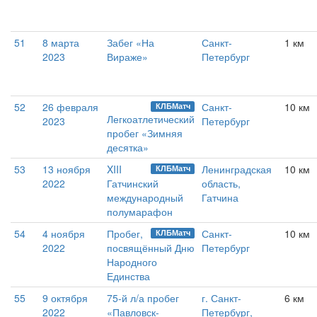
51
8 марта
Забег «На
Санкт-
1 км
2023
Вираже»
Петербург
52
26 февраля
Санкт-
10 км
КЛБМатч
Легкоатлетический
2023
Петербург
пробег «Зимняя
десятка»
53
13 ноября
XIII
Ленинградская
10 км
КЛБМатч
2022
Гатчинский
область,
международный
Гатчина
полумарафон
54
4 ноября
Пробег,
Санкт-
10 км
КЛБМатч
2022
посвящённый Дню
Петербург
Народного
Единства
55
9 октября
75-й л/а пробег
г. Санкт-
6 км
2022
«Павловск-
Петербург,