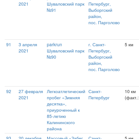
2021
Шуваловский парк
Петербург,
№91
Выборгский
район,
пос. Парголово
91
3 апреля
parkrun
г. Санкт-
5 км
2021
Шуваловский парк
Петербург,
№90
Выборгский
район,
пос. Парголово
92
27 февраля
Легкоатлетический
Санкт-
10 км
2021
пробег «Зимняя
Петербург
(факт.:
десятка»,
приуроченный к
85-летию
Калининского
района
93
20 декабря
Массовый «Забег
Санкт-
5 км