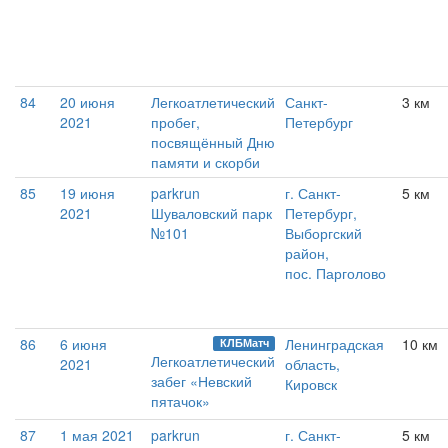
84
20 июня
Легкоатлетический
Санкт-
3 км
2021
пробег,
Петербург
посвящённый Дню
памяти и скорби
85
19 июня
parkrun
г. Санкт-
5 км
2021
Шуваловский парк
Петербург,
№101
Выборгский
район,
пос. Парголово
86
6 июня
Ленинградская
10 км
КЛБМатч
Легкоатлетический
2021
область,
забег «Невский
Кировск
пятачок»
87
1 мая 2021
parkrun
г. Санкт-
5 км