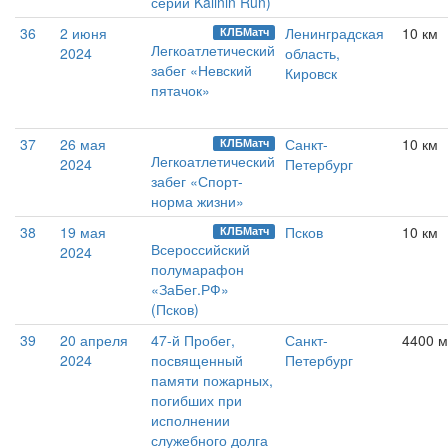
серии Kalinin Run)
36
2 июня
Ленинградская
10 км
КЛБМатч
Легкоатлетический
2024
область,
забег «Невский
Кировск
пятачок»
37
26 мая
Санкт-
10 км
КЛБМатч
Легкоатлетический
2024
Петербург
забег «Спорт-
норма жизни»
38
19 мая
Псков
10 км
КЛБМатч
Всероссийский
2024
полумарафон
«ЗаБег.РФ»
(Псков)
39
20 апреля
47-й Пробег,
Санкт-
4400 м
2024
посвященный
Петербург
памяти пожарных,
погибших при
исполнении
служебного долга