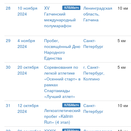
28
10 ноября
XV
Ленинградская
10 км
КЛБМатч
2024
Гатчинский
область,
международный
Гатчина
полумарафон
29
4 ноября
Пробег,
Санкт-
5 км
2024
посвящённый Дню
Петербург
Народного
Единства
30
20 октября
Соревнования по
г. Санкт-
5 км
2024
легкой атлетике
Петербург,
«Осенний старт» в
Колпино
рамках
Спартакиады
«Лучший атлет»
31
12 октября
Санкт-
10 км
КЛБМатч
Легкоатлетический
2024
Петербург
пробег «Kalinin
Run» (4 этап)
КЛБМатч