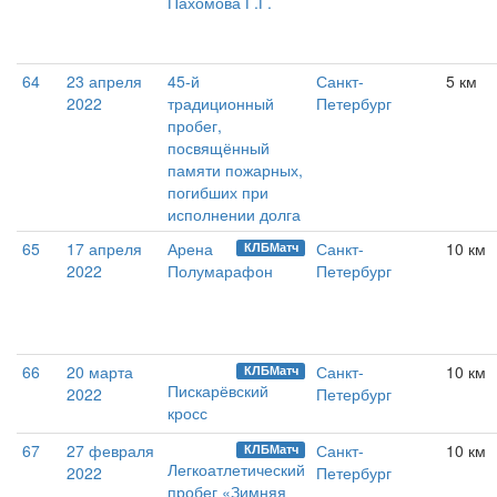
Пахомова Г.Г.
64
23 апреля
45-й
Санкт-
5 км
2022
традиционный
Петербург
пробег,
посвящённый
памяти пожарных,
погибших при
исполнении долга
65
17 апреля
Арена
Санкт-
10 км
КЛБМатч
2022
Полумарафон
Петербург
66
20 марта
Санкт-
10 км
КЛБМатч
Пискарёвский
2022
Петербург
кросс
67
27 февраля
Санкт-
10 км
КЛБМатч
Легкоатлетический
2022
Петербург
пробег «Зимняя