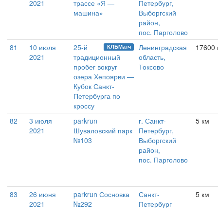
2021
трассе «Я —
Петербург,
машина»
Выборгский
район,
пос. Парголово
81
10 июля
25-й
Ленинградская
17600
КЛБМатч
2021
традиционный
область,
пробег вокруг
Токсово
озера Хепоярви —
Кубок Санкт-
Петербурга по
кроссу
82
3 июля
parkrun
г. Санкт-
5 км
2021
Шуваловский парк
Петербург,
№103
Выборгский
район,
пос. Парголово
83
26 июня
parkrun Сосновка
Санкт-
5 км
2021
№292
Петербург