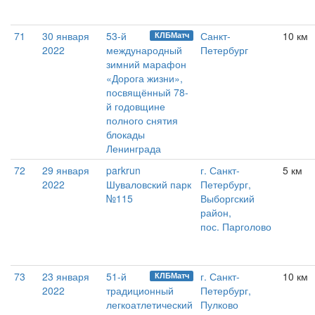
71
30 января
53-й
Санкт-
10 км
КЛБМатч
2022
международный
Петербург
зимний марафон
«Дорога жизни»,
посвящённый 78-
й годовщине
полного снятия
блокады
Ленинграда
72
29 января
parkrun
г. Санкт-
5 км
2022
Шуваловский парк
Петербург,
№115
Выборгский
район,
пос. Парголово
73
23 января
51-й
г. Санкт-
10 км
КЛБМатч
2022
традиционный
Петербург,
легкоатлетический
Пулково