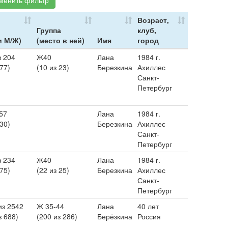
менить фильтр
Возраст,
Группа
клуб,
и М/Ж)
(место в ней)
Имя
город
з 204
Ж40
Лана
1984 г.
 77)
(10 из 23)
Березкина
Ахиллес
Санкт-
Петербург
57
Лана
1984 г.
 30)
Березкина
Ахиллес
Санкт-
Петербург
з 234
Ж40
Лана
1984 г.
 75)
(22 из 25)
Березкина
Ахиллес
Санкт-
Петербург
из 2542
Ж 35-44
Лана
40 лет
з 688)
(200 из 286)
Берёзкина
Россия