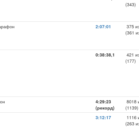
(343)
арафон
2:07:01
375 и
(361 и
0:38:38,1
421 и
(177)
он
4:29:23
8018 
(рекорд)
(1139)
3:12:17
1116 
(263 и