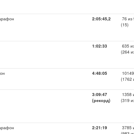
арафон
2:05:45,2
76 из 
(15)
1:02:33
635 и
(264 и
он
4:48:05
10149
(1762 
3:09:47
1358 
(рекорд)
(319 и
арафон
2:21:19
3785 
(983 и