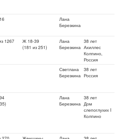
16
Лана
Березкина
из 1267
Ж 18-39
Лана
38 лет
(181 из 251)
Березкина
Ахиллес
Колпино,
Россия
Светлана
38 лет
Березкина
Россия
94
Лана
38 лет
 35)
Березкина
Дом
слепоглухих I
Колпино
з 270
Женщины
Лана
38 лет