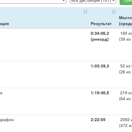
При
Место
нция
Результат
(сред
0:34:06,2
160 и
(рекорд)
(39 из
1:03:39,3
52 из 
(26 из
 м
1:19:40,5
219 и
(64 из
арафон
2:22:05
2092 
(472 и