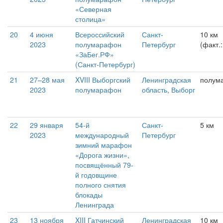
«Северная
столица»
20
4 июня
Всероссийский
Санкт-
10 км
2023
полумарафон
Петербург
(факт.
«ЗаБег.РФ»
(Санкт-Петербург)
21
27–28 мая
XVIII Выборгский
Ленинградская
полум
2023
полумарафон
область, Выборг
22
29 января
54-й
Санкт-
5 км
2023
международный
Петербург
зимний марафон
«Дорога жизни»,
посвящённый 79-
й годовщине
полного снятия
блокады
Ленинграда
23
13 ноября
XIII Гатчинский
Ленинградская
10 км