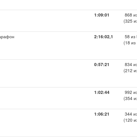
1:09:01
868 и
(325 и
арафон
2:16:02,1
58 из 
(18 из
0:57:21
834 и
(212 и
1:02:44
992 и
(354 и
1:06:21
344 и
(120 и