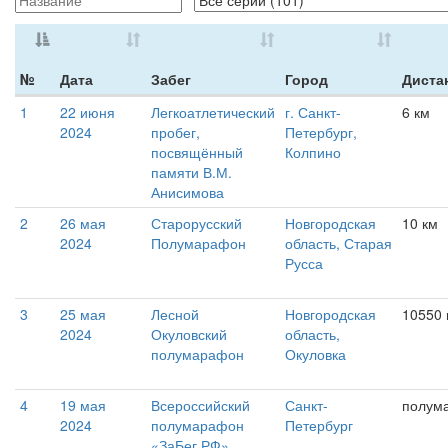
№
Дата
Забег
Город
Диста
1
22 июня
Легкоатлетический
г. Санкт-
6 км
2024
пробег,
Петербург,
посвящённый
Колпино
памяти В.М.
Анисимова
2
26 мая
Старорусский
Новгородская
10 км
2024
Полумарафон
область, Старая
Русса
3
25 мая
Лесной
Новгородская
10550
2024
Окуловский
область,
полумарафон
Окуловка
4
19 мая
Всероссийский
Санкт-
полум
2024
полумарафон
Петербург
«ЗаБег.РФ»