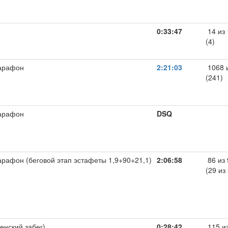
0:33:47
14 из 
(4)
арафон
2:21:03
1068 
(241)
арафон
DSQ
рафон (беговой этап эстафеты 1,9+90+21,1)
2:06:58
86 из 
(29 из
женский забег)
0:28:42
115 и