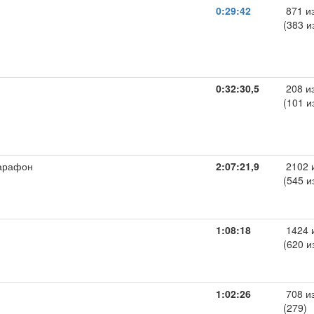
0:29:42
871 и
(383 и
0:32:30,5
208 и
(101 и
арафон
2:07:21,9
2102 
(545 и
1:08:18
1424 
(620 и
1:02:26
708 и
(279)