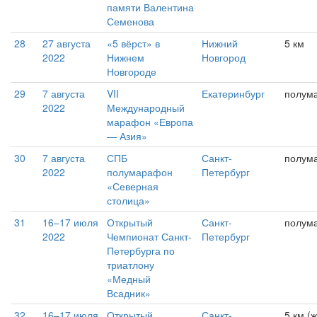
памяти Валентина
Семенова
28
27 августа
«5 вёрст» в
Нижний
5 км
2022
Нижнем
Новгород
Новгороде
29
7 августа
VII
Екатеринбург
полум
2022
Международный
марафон «Европа
— Азия»
30
7 августа
СПБ
Санкт-
полум
2022
полумарафон
Петербург
«Северная
столица»
31
16–17 июля
Открытый
Санкт-
полума
2022
Чемпионат Санкт-
Петербург
Петербурга по
триатлону
«Медный
Всадник»
32
16–17 июля
Открытый
Санкт-
5 км (