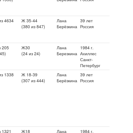
из 4634
Ж 35-44
Лана
39 лет
(380 из 847)
Берёзкина
Россия
з 205
Ж30
Лана
1984 г.
 45)
(24 из 24)
Березкина
Ахиллес
Санкт-
Петербург
из 1338
Ж 18-39
Лана
39 лет
(307 из 444)
Берёзкина
Россия
з 1321
Ж18
Лана
1984 г.