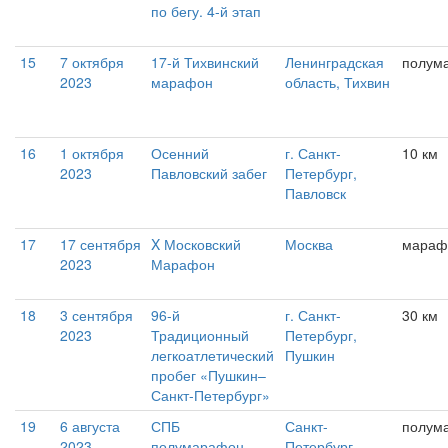
по бегу. 4-й этап
15
7 октября
17-й Тихвинский
Ленинградская
полум
2023
марафон
область, Тихвин
16
1 октября
Осенний
г. Санкт-
10 км
2023
Павловский забег
Петербург,
Павловск
17
17 сентября
X Московский
Москва
мараф
2023
Марафон
18
3 сентября
96-й
г. Санкт-
30 км
2023
Традиционный
Петербург,
легкоатлетический
Пушкин
пробег «Пушкин–
Санкт-Петербург»
19
6 августа
СПБ
Санкт-
полум
2023
полумарафон
Петербург