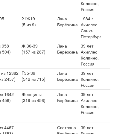
Колпино,
Россия
95
21Ж19
Лана
1984 г.
(5 из 9)
Берёзкина
Ахиллес
Санкт-
Петербург
з 958
Ж 30-39
Лана
39 лет
з 504)
(157 из 287)
Берёзкина
Ахиллес
Колпино,
Россия
 из 12382
F35-39
Лана
39 лет
из 2457)
(542 из 715)
Берёзкина
Колпино,
Россия
из 1642
Женщины
Лана
39 лет
з 456)
(319 из 456)
Берёзкина
Ахиллес
Колпино,
Россия
из 4467
Светлана
39 лет
з 1353)
Берёзкина
Россия