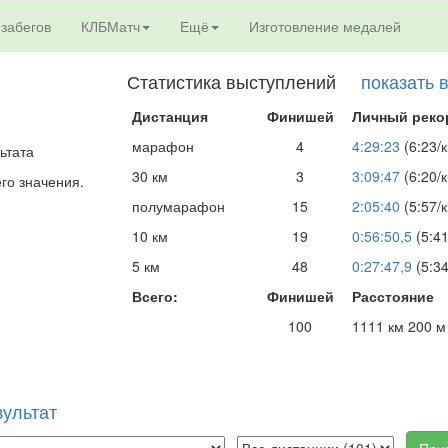
 забегов
КЛБМатч
Ещё
Изготовление медалей
Статистика выступлений
показать 
Дистанция
Финишей
Личный реко
марафон
4
4:29:23
(6:23/
ьтата
30 км
3
3:09:47
(6:20/
его значения.
полумарафон
15
2:05:40
(5:57/
10 км
19
0:56:50,5
(5:41
5 км
48
0:27:47,9
(5:34
Всего:
Финишей
Расстояние
100
1111 км 200 м
зультат