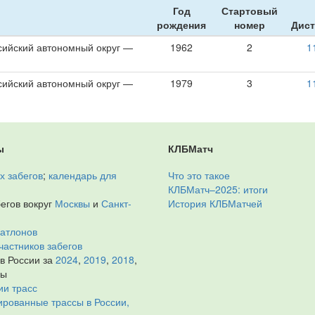
Год
Стартовый
рождения
номер
Дист
ийский автономный округ —
1962
2
1
ийский автономный округ —
1979
3
1
ы
КЛБМатч
х забегов
;
календарь для
Что это такое
КЛБМатч–2025: итоги
егов вокруг
Москвы
и
Санкт-
История КЛБМатчей
иатлонов
частников забегов
 в России за
2024
,
2019
,
2018
,
ды
ии трасс
рованные трассы в России,