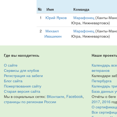
№
Имя
Команда
1
Юрий Ярков
Марафонец
(Ханты-Манс
Югра, Нижневартовск)
2
Михаил
Марафонец
(Ханты-Манс
Ивашикин
Югра, Нижневартовск)
Где вы находитесь
Наши проект
О сайте
Календарь все
Сервисы для клубов
ветеранов
Регистрация на забеги
Календари заб
Блог сайта
Петербурга
Пожертвования сайту
Календарь тр
Старая версия сайта
База данных у
Мы в социальных сетях:
ВКонтакте
,
Facebook
,
Отчёты о беге
страницы по регионам России
2017
,
2016
го
О сертификац
Все сертифици