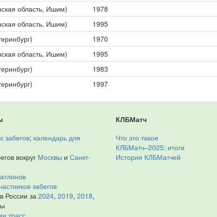
ская область, Ишим)
1978
ская область, Ишим)
1995
теринбург)
1970
ская область, Ишим)
1995
теринбург)
1983
теринбург)
1997
ы
КЛБМатч
х забегов
;
календарь для
Что это такое
КЛБМатч–2025: итоги
егов вокруг
Москвы
и
Санкт-
История КЛБМатчей
иатлонов
частников забегов
 в России за
2024
,
2019
,
2018
,
ды
ии трасс