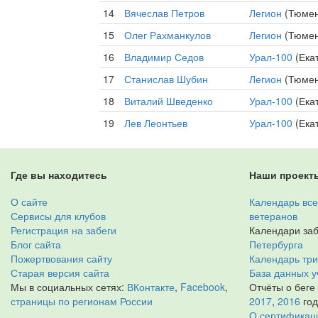
14
Вячеслав Петров
Легион
(Тюмен
15
Олег Рахманкулов
Легион
(Тюмен
16
Владимир Седов
Урал-100
(Ека
17
Станислав Шубин
Легион
(Тюмен
18
Виталий Шведенко
Урал-100
(Ека
19
Лев Леонтьев
Урал-100
(Ека
Где вы находитесь
Наши проект
О сайте
Календарь все
Сервисы для клубов
ветеранов
Регистрация на забеги
Календари заб
Блог сайта
Петербурга
Пожертвования сайту
Календарь тр
Старая версия сайта
База данных у
Мы в социальных сетях:
ВКонтакте
,
Facebook
,
Отчёты о беге
страницы по регионам России
2017
,
2016
го
О сертификац