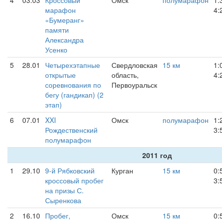
4
03.03
Кроссовый
Омск
полумарафон
1:
марафон
4:
«Бумеранг»
памяти
Александра
Усенко
5
28.01
Четырехэтапные
Свердловская
15 км
1:
открытые
область,
4:
соревнования по
Первоуральск
бегу (гандикап) (2
этап)
6
07.01
XXI
Омск
полумарафон
1:
Рождественский
3:
полумарафон
2011 год
1
29.10
9-й Рябковский
Курган
15 км
0:
кроссовый пробег
3:
на призы С.
Сыренкова
2
16.10
Пробег,
Омск
15 км
0: