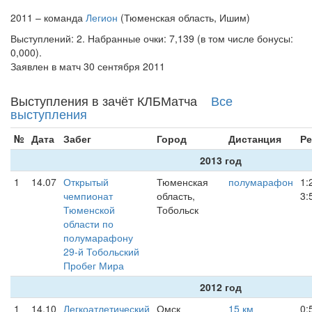
2011 – команда
Легион
(Тюменская область, Ишим)
Выступлений: 2. Набранные очки: 7,139 (в том числе бонусы:
0,000).
Заявлен в матч 30 сентября 2011
Выступления в зачёт КЛБМатча
Все
выступления
№
Дата
Забег
Город
Дистанция
Ре
2013 год
1
14.07
Открытый
Тюменская
полумарафон
1:
чемпионат
область,
3:
Тюменской
Тобольск
области по
полумарафону
29-й Тобольский
Пробег Мира
2012 год
1
14.10
Легкоатлетический
Омск
15 км
0: