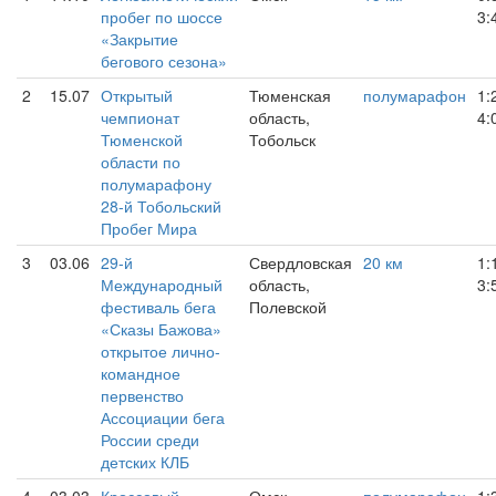
пробег по шоссе
3:
«Закрытие
бегового сезона»
2
15.07
Открытый
Тюменская
полумарафон
1:
чемпионат
область,
4:
Тюменской
Тобольск
области по
полумарафону
28-й Тобольский
Пробег Мира
3
03.06
29-й
Свердловская
20 км
1:
Международный
область,
3:
фестиваль бега
Полевской
«Сказы Бажова»
открытое лично-
командное
первенство
Ассоциации бега
России среди
детских КЛБ