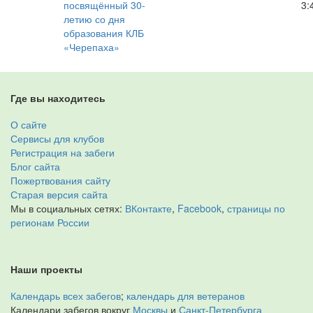
посвящённый 30-
3:
летию со дня
образования КЛБ
«Черепаха»
Где вы находитесь
О сайте
Сервисы для клубов
Регистрация на забеги
Блог сайта
Пожертвования сайту
Старая версия сайта
Мы в социальных сетях:
ВКонтакте
,
Facebook
,
страницы по
регионам России
Наши проекты
Календарь всех забегов
;
календарь для ветеранов
Календари забегов вокруг
Москвы
и
Санкт-Петербурга