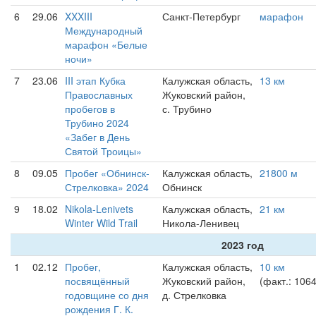
6
29.06
XXXIII
Санкт-Петербург
марафон
Международный
марафон «Белые
ночи»
7
23.06
III этап Кубка
Калужская область,
13 км
Православных
Жуковский район,
пробегов в
с. Трубино
Трубино 2024
«Забег в День
Святой Троицы»
8
09.05
Пробег «Обнинск-
Калужская область,
21800 м
Стрелковка» 2024
Обнинск
9
18.02
Nikola-Lenivets
Калужская область,
21 км
Winter Wild Trail
Никола-Ленивец
2023 год
1
02.12
Пробег,
Калужская область,
10 км
посвящённый
Жуковский район,
(факт.: 106
годовщине со дня
д. Стрелковка
рождения Г. К.