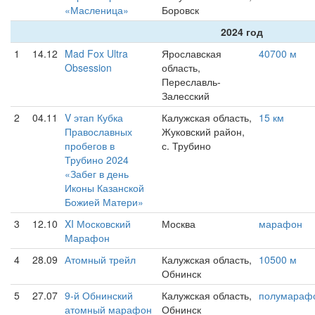
«Масленица»
Боровск
2024 год
1
14.12
Mad Fox Ultra
Ярославская
40700 м
Obsession
область,
Переславль-
Залесский
2
04.11
V этап Кубка
Калужская область,
15 км
Православных
Жуковский район,
пробегов в
с. Трубино
Трубино 2024
«Забег в день
Иконы Казанской
Божией Матери»
3
12.10
XI Московский
Москва
марафон
Марафон
4
28.09
Атомный трейл
Калужская область,
10500 м
Обнинск
5
27.07
9-й Обнинский
Калужская область,
полумараф
атомный марафон
Обнинск