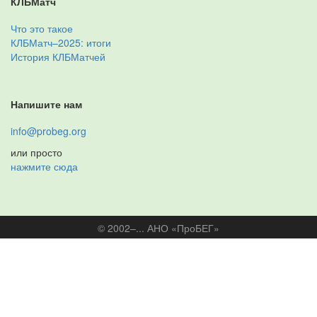
КЛБМатч
Что это такое
КЛБМатч–2025: итоги
История КЛБМатчей
Напишите нам
info@probeg.org
или просто
нажмите сюда
© 2002–... АНО «ПроБЕГ»