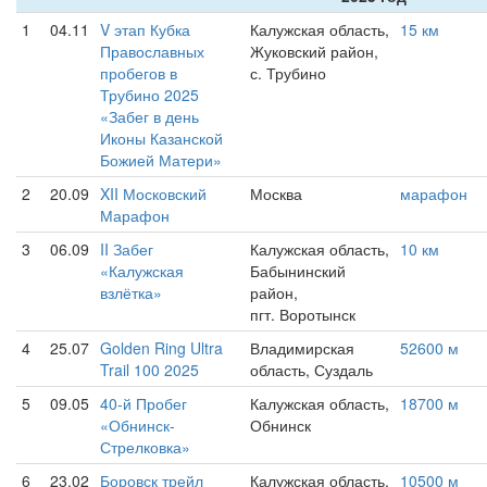
1
04.11
V этап Кубка
Калужская область,
15 км
Православных
Жуковский район,
пробегов в
с. Трубино
Трубино 2025
«Забег в день
Иконы Казанской
Божией Матери»
2
20.09
XII Московский
Москва
марафон
Марафон
3
06.09
II Забег
Калужская область,
10 км
«Калужская
Бабынинский
взлётка»
район,
пгт. Воротынск
4
25.07
Golden Ring Ultra
Владимирская
52600 м
Trail 100 2025
область, Суздаль
5
09.05
40-й Пробег
Калужская область,
18700 м
«Обнинск-
Обнинск
Стрелковка»
6
23.02
Боровск трейл
Калужская область,
10500 м