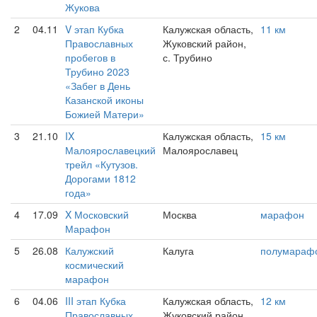
Жукова
2
04.11
V этап Кубка
Калужская область,
11 км
Православных
Жуковский район,
пробегов в
с. Трубино
Трубино 2023
«Забег в День
Казанской иконы
Божией Матери»
3
21.10
IX
Калужская область,
15 км
Малоярославецкий
Малоярославец
трейл «Кутузов.
Дорогами 1812
года»
4
17.09
X Московский
Москва
марафон
Марафон
5
26.08
Калужский
Калуга
полумараф
космический
марафон
6
04.06
III этап Кубка
Калужская область,
12 км
Православных
Жуковский район,