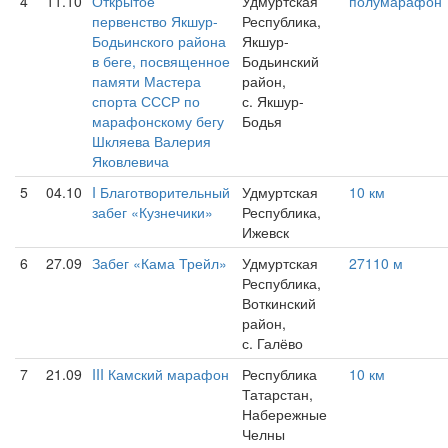
4
11.10
Открытое
Удмуртская
полумарафон
первенство Якшур-
Республика,
Бодьинского района
Якшур-
в беге, посвященное
Бодьинский
памяти Мастера
район,
спорта СССР по
с. Якшур-
марафонскому бегу
Бодья
Шкляева Валерия
Яковлевича
5
04.10
I Благотворительный
Удмуртская
10 км
забег «Кузнечики»
Республика,
Ижевск
6
27.09
Забег «Кама Трейл»
Удмуртская
27110 м
Республика,
Воткинский
район,
с. Галёво
7
21.09
III Камский марафон
Республика
10 км
Татарстан,
Набережные
Челны