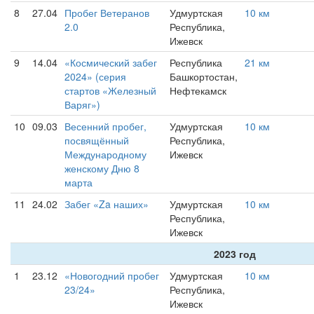
8
27.04
Пробег Ветеранов
Удмуртская
10 км
2.0
Республика,
Ижевск
9
14.04
«Космический забег
Республика
21 км
2024» (серия
Башкортостан,
стартов «Железный
Нефтекамск
Варяг»)
10
09.03
Весенний пробег,
Удмуртская
10 км
посвящённый
Республика,
Международному
Ижевск
женскому Дню 8
марта
11
24.02
Забег «Za наших»
Удмуртская
10 км
Республика,
Ижевск
2023 год
1
23.12
«Новогодний пробег
Удмуртская
10 км
23/24»
Республика,
Ижевск