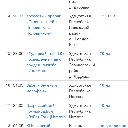
г.о.,
д. Дубовая
14
20.07
Кроссовый пробег
Удмуртская
12300 м
«Полянка трейл—
Республика,
Половинка с
Вавожский
Половинкой»
район,
с. Нюрдор-
Котья
15
29.06
«Лудорвай Trail 3.0»,
Удмуртская
20 км
посвященный дню
Республика,
рождения клуба
Завьяловский
«Италмас»
район,
д. Лудорвай
16
31.05
Забег «Зеленый
Удмуртская
10 км
марафон»
Республика,
Ижевск
17
24.05
Всероссийский
Удмуртская
10 км
полумарафон
Республика,
«ЗаБег.РФ» (Ижевск)
Ижевск
18
02.05
XI Казанский
Казань
полумарафон