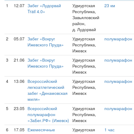
1
12.07
Забег «Лудорвай
Удмуртская
23 км
Trail 4.0»
Республика,
Завьяловский
район,
д. Лудорвай
2
05.07
Забег «Вокруг
Удмуртская
полумарафон
Ижевского Пруда»
Республика,
Ижевск
3
21.06
Забег «Вокруг
Удмуртская
полумарафон
Ижевского Пруда»
Республика,
Ижевск
4
13.06
Всероссийский
Удмуртская
полумарафон
легкоатлетический
Республика,
забег «Динамовская
Ижевск
миля»
5
23.05
Всероссийский
Удмуртская
полумарафон
полумарафон
Республика,
«ЗаБег.РФ» (Ижевск)
Ижевск
6
17.05
Ежемесячные
Удмуртская
1 час