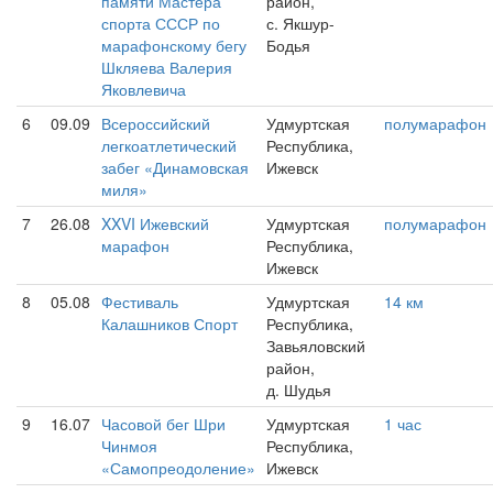
памяти Мастера
район,
спорта СССР по
с. Якшур-
марафонскому бегу
Бодья
Шкляева Валерия
Яковлевича
6
09.09
Всероссийский
Удмуртская
полумарафон
легкоатлетический
Республика,
забег «Динамовская
Ижевск
миля»
7
26.08
XXVI Ижевский
Удмуртская
полумарафон
марафон
Республика,
Ижевск
8
05.08
Фестиваль
Удмуртская
14 км
Калашников Спорт
Республика,
Завьяловский
район,
д. Шудья
9
16.07
Часовой бег Шри
Удмуртская
1 час
Чинмоя
Республика,
«Самопреодоление»
Ижевск