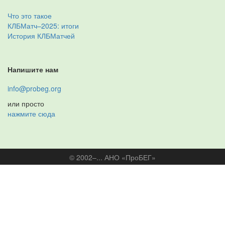
Что это такое
КЛБМатч–2025: итоги
История КЛБМатчей
Напишите нам
info@probeg.org
или просто
нажмите сюда
© 2002–... АНО «ПроБЕГ»