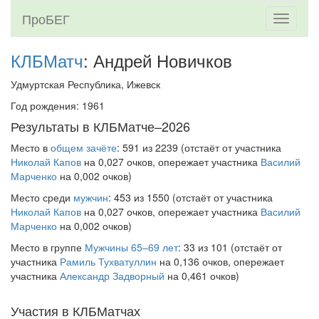
ПроБЕГ
Toggle
navigati
КЛБМатч
: Андрей Новичков
Удмуртская Республика, Ижевск
Год рождения: 1961
Результаты в КЛБМатче–2026
Место в
общем зачёте
: 591 из 2239 (отстаёт от участника
Николай Капов
на 0,027 очков, опережает участника
Василий
Марченко
на 0,002 очков)
Место среди
мужчин
: 453 из 1550 (отстаёт от участника
Николай Капов
на 0,027 очков, опережает участника
Василий
Марченко
на 0,002 очков)
Место в группе
Мужчины 65–69 лет
: 33 из 101 (отстаёт от
участника
Рамиль Тухватуллин
на 0,136 очков, опережает
участника
Александр Задворный
на 0,461 очков)
Участия в КЛБМатчах