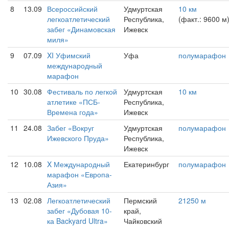
8
13.09
Всероссийский
Удмуртская
10 км
легкоатлетический
Республика,
(факт.: 9600 м
забег «Динамовская
Ижевск
миля»
9
07.09
XI Уфимский
Уфа
полумарафон
международный
марафон
10
30.08
Фестиваль по легкой
Удмуртская
10 км
атлетике «ПСБ-
Республика,
Времена года»
Ижевск
11
24.08
Забег «Вокруг
Удмуртская
полумарафон
Ижевского Пруда»
Республика,
Ижевск
12
10.08
X Международный
Екатеринбург
полумарафон
марафон «Европа-
Азия»
13
02.08
Легкоатлетический
Пермский
21250 м
забег «Дубовая 10-
край,
ка Backyard Ultra»
Чайковский