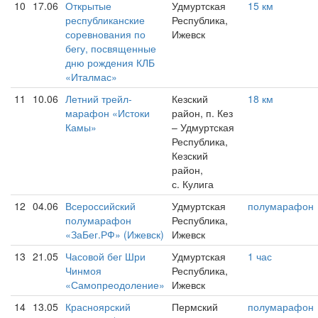
10
17.06
Открытые
Удмуртская
15 км
республиканские
Республика,
соревнования по
Ижевск
бегу, посвященные
дню рождения КЛБ
«Италмас»
11
10.06
Летний трейл-
Кезский
18 км
марафон «Истоки
район, п. Кез
Камы»
– Удмуртская
Республика,
Кезский
район,
с. Кулига
12
04.06
Всероссийский
Удмуртская
полумарафон
полумарафон
Республика,
«ЗаБег.РФ» (Ижевск)
Ижевск
13
21.05
Часовой бег Шри
Удмуртская
1 час
Чинмоя
Республика,
«Самопреодоление»
Ижевск
14
13.05
Красноярский
Пермский
полумарафон