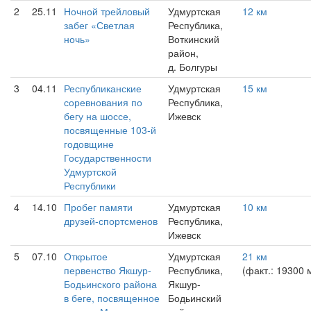
2
25.11
Ночной трейловый
Удмуртская
12 км
забег «Светлая
Республика,
ночь»
Воткинский
район,
д. Болгуры
3
04.11
Республиканские
Удмуртская
15 км
соревнования по
Республика,
бегу на шоссе,
Ижевск
посвященные 103-й
годовщине
Государственности
Удмуртской
Республики
4
14.10
Пробег памяти
Удмуртская
10 км
друзей-спортсменов
Республика,
Ижевск
5
07.10
Открытое
Удмуртская
21 км
первенство Якшур-
Республика,
(факт.: 19300 
Бодьинского района
Якшур-
в беге, посвященное
Бодьинский