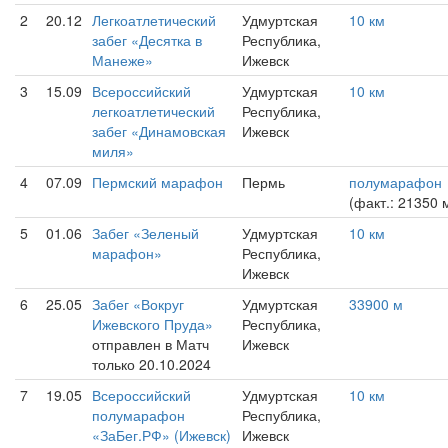
2
20.12
Легкоатлетический
Удмуртская
10 км
забег «Десятка в
Республика,
Манеже»
Ижевск
3
15.09
Всероссийский
Удмуртская
10 км
легкоатлетический
Республика,
забег «Динамовская
Ижевск
миля»
4
07.09
Пермский марафон
Пермь
полумарафон
(факт.: 21350 
5
01.06
Забег «Зеленый
Удмуртская
10 км
марафон»
Республика,
Ижевск
6
25.05
Забег «Вокруг
Удмуртская
33900 м
Ижевского Пруда»
Республика,
отправлен в Матч
Ижевск
только 20.10.2024
7
19.05
Всероссийский
Удмуртская
10 км
полумарафон
Республика,
«ЗаБег.РФ» (Ижевск)
Ижевск