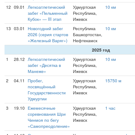
12
09.01
Легкоатлетический
Удмуртская
10 км
забег «Пельменный
Республика,
Кубок» — III этап
Ижевск
13
03.01
Новогодний забег
Республика
10 км
2026 (серия стартов
Башкортостан,
«Железный Варяг»)
Нефтекамск
2025 год
1
28.12
Легкоатлетический
Удмуртская
10 км
забег «Десятка в
Республика,
Манеже»
Ижевск
2
04.11
Пробег,
Удмуртская
15750 м
посвящённый
Республика,
Государственности
Ижевск
Удмуртии
3
19.10
Ежемесячные
Удмуртская
1 час
соревнования Шри
Республика,
Чинмоя по бегу
Ижевск
«Самопреодоление»