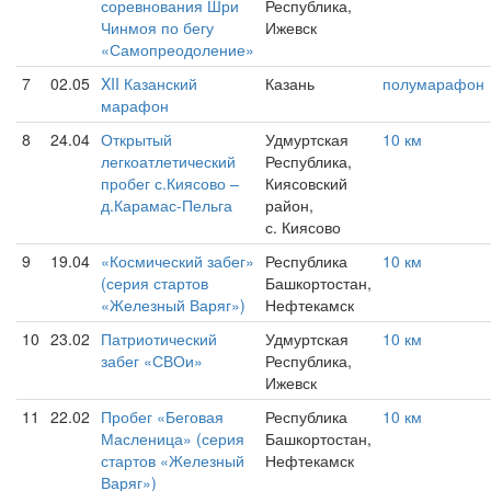
соревнования Шри
Республика,
Чинмоя по бегу
Ижевск
«Самопреодоление»
7
02.05
XII Казанский
Казань
полумарафон
марафон
8
24.04
Открытый
Удмуртская
10 км
легкоатлетический
Республика,
пробег с.Киясово –
Киясовский
д.Карамас-Пельга
район,
с. Киясово
9
19.04
«Космический забег»
Республика
10 км
(серия стартов
Башкортостан,
«Железный Варяг»)
Нефтекамск
10
23.02
Патриотический
Удмуртская
10 км
забег «СВОи»
Республика,
Ижевск
11
22.02
Пробег «Беговая
Республика
10 км
Масленица» (серия
Башкортостан,
стартов «Железный
Нефтекамск
Варяг»)