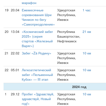
марафон
19
20.04
Ежемесячные
Удмуртская
1 час
соревнования Шри
Республика,
Чинмоя по бегу
Ижевск
«Самопреодоление»
20
13.04
«Космический забег
Республика
21 км
2025» (серия
Башкортостан,
стартов «Железный
Нефтекамск
Варяг»)
21
22.02
Забег «Za Родину»
Удмуртская
10 км
Республика,
Ижевск
22
05.01
Легкоатлетический
Удмуртская
10 км
забег «Пельменный
Республика,
Кубок» — III этап
Ижевск
2024 год
1
29.12
Пробег «Здравствуй,
Удмуртская
10 км
здравствуй, Новый
Республика,
год!»
Ижевск