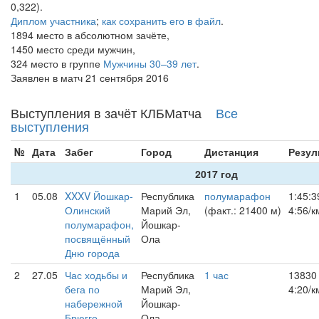
0,322).
Диплом участника
;
как сохранить его в файл
.
1894 место в абсолютном зачёте,
1450 место среди мужчин,
324 место в группе
Мужчины 30–39 лет
.
Заявлен в матч 21 сентября 2016
Выступления в зачёт КЛБМатча
Все
выступления
№
Дата
Забег
Город
Дистанция
Резул
2017 год
1
05.08
XXXV Йошкар-
Республика
полумарафон
1:45:3
Олинский
Марий Эл,
(факт.: 21400 м)
4:56/к
полумарафон,
Йошкар-
посвящённый
Ола
Дню города
2
27.05
Час ходьбы и
Республика
1 час
13830
бега по
Марий Эл,
4:20/к
набережной
Йошкар-
Брюгге
Ола