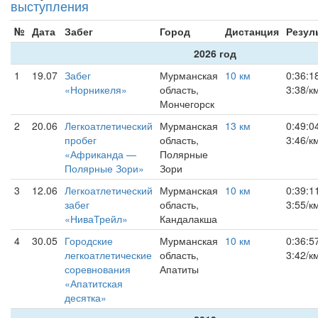
выступления
№
Дата
Забег
Город
Дистанция
Резул
2026 год
1
19.07
Забег
Мурманская
10 км
0:36:1
«Норникеля»
область,
3:38/к
Мончегорск
2
20.06
Легкоатлетический
Мурманская
13 км
0:49:0
пробег
область,
3:46/к
«Африканда —
Полярные
Полярные Зори»
Зори
3
12.06
Легкоатлетический
Мурманская
10 км
0:39:1
забег
область,
3:55/к
«НиваТрейл»
Кандалакша
4
30.05
Городские
Мурманская
10 км
0:36:5
легкоатлетические
область,
3:42/к
соревнования
Апатиты
«Апатитская
десятка»