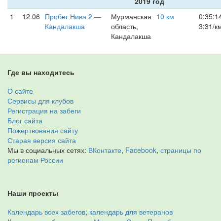
2019 год
1
12.06
Пробег Нива 2 —
Мурманская
10 км
0:35:1
Кандалакша
область,
3:31/к
Кандалакша
Где вы находитесь
О сайте
Сервисы для клубов
Регистрация на забеги
Блог сайта
Пожертвования сайту
Старая версия сайта
Мы в социальных сетях:
ВКонтакте
,
Facebook
,
страницы по
регионам России
Наши проекты
Календарь всех забегов
;
календарь для ветеранов