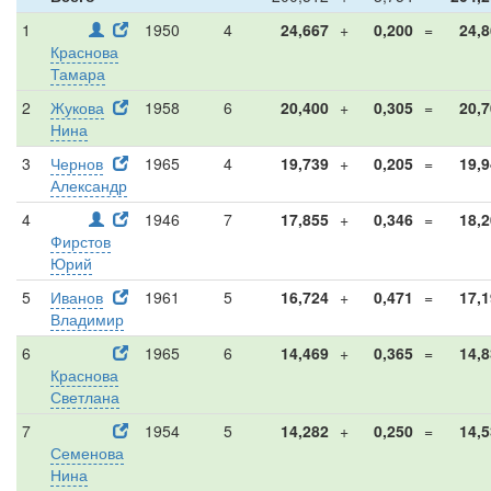
1
1950
4
24,667
+
0,200
=
24,
Краснова
Тамара
2
Жукова
1958
6
20,400
+
0,305
=
20,
Нина
3
Чернов
1965
4
19,739
+
0,205
=
19,
Александр
4
1946
7
17,855
+
0,346
=
18,
Фирстов
Юрий
5
Иванов
1961
5
16,724
+
0,471
=
17,
Владимир
6
1965
6
14,469
+
0,365
=
14,
Краснова
Светлана
7
1954
5
14,282
+
0,250
=
14,
Семенова
Нина