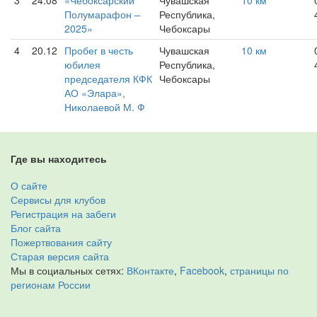
3
24.08
«Чебоксарский
Чувашская
10 км
Полумарафон –
Республика,
2025»
Чебоксары
4
20.12
Пробег в честь
Чувашская
10 км
юбилея
Республика,
председателя КФК
Чебоксары
АО «Элара»,
Николаевой М. Ф
Где вы находитесь
О сайте
Сервисы для клубов
Регистрация на забеги
Блог сайта
Пожертвования сайту
Старая версия сайта
Мы в социальных сетях:
ВКонтакте
,
Facebook
,
страницы по
регионам России