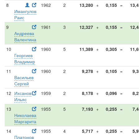
8
1962
2
13,280
+
0,155
=
13,
Имангулов
Раис
9
1961
3
12,327
+
0,155
=
12,
Андреева
Валентина
10
1960
5
11,389
+
0,305
=
11,
Георгиев
Владимир
11
1960
2
9,278
+
0,105
=
9,
Васильев
Сергей
12
Ихсанов
1959
2
8,178
+
0,096
=
8,
Ильяс
13
1955
5
7,193
+
0,255
=
7,
Николаева
Маргарита
14
1955
4
5,717
+
0,255
=
5,
Платонов