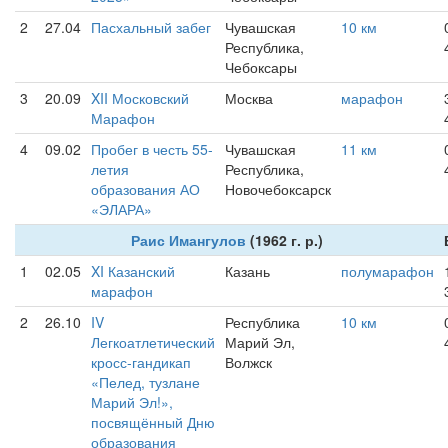
2
27.04
Пасхальный забег
Чувашская
10 км
Республика,
Чебоксары
3
20.09
XII Московский
Москва
марафон
Марафон
4
09.02
Пробег в честь 55-
Чувашская
11 км
летия
Республика,
образования АО
Новочебоксарск
«ЭЛАРА»
Раис Имангулов
(1962 г. р.)
1
02.05
XI Казанский
Казань
полумарафон
марафон
2
26.10
IV
Республика
10 км
Легкоатлетический
Марий Эл,
кросс-гандикап
Волжск
«Пелед, тузлане
Марий Эл!»,
посвящённый Дню
образования