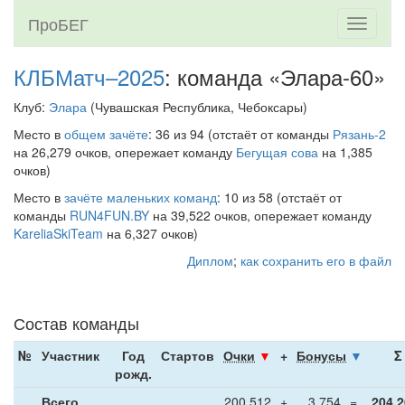
ПроБЕГ
Toggle
navigati
КЛБМатч–2025
: команда «Элара-60»
Клуб:
Элара
(Чувашская Республика, Чебоксары)
Место в
общем зачёте
: 36 из 94 (отстаёт от команды
Рязань-2
на 26,279 очков, опережает команду
Бегущая сова
на 1,385
очков)
Место в
зачёте маленьких команд
: 10 из 58 (отстаёт от
команды
RUN4FUN.BY
на 39,522 очков, опережает команду
KareliaSkiTeam
на 6,327 очков)
Диплом
;
как сохранить его в файл
Состав команды
№
Участник
Год
Стартов
Очки
▼
+
Бонусы
▼
рожд.
Всего
200,512
+
3,754
=
204,