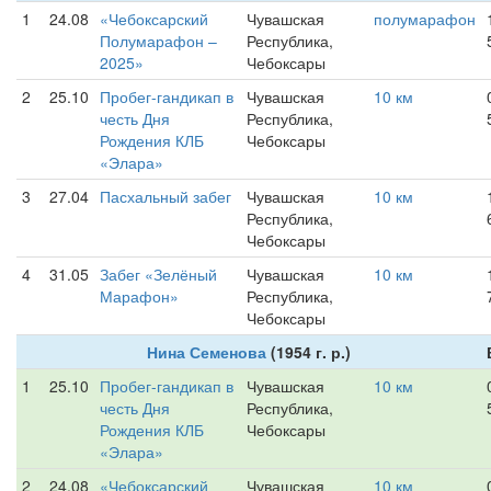
1
24.08
«Чебоксарский
Чувашская
полумарафон
Полумарафон –
Республика,
2025»
Чебоксары
2
25.10
Пробег-гандикап в
Чувашская
10 км
честь Дня
Республика,
Рождения КЛБ
Чебоксары
«Элара»
3
27.04
Пасхальный забег
Чувашская
10 км
Республика,
Чебоксары
4
31.05
Забег «Зелёный
Чувашская
10 км
Марафон»
Республика,
Чебоксары
Нина Семенова
(1954 г. р.)
1
25.10
Пробег-гандикап в
Чувашская
10 км
честь Дня
Республика,
Рождения КЛБ
Чебоксары
«Элара»
2
24.08
«Чебоксарский
Чувашская
10 км