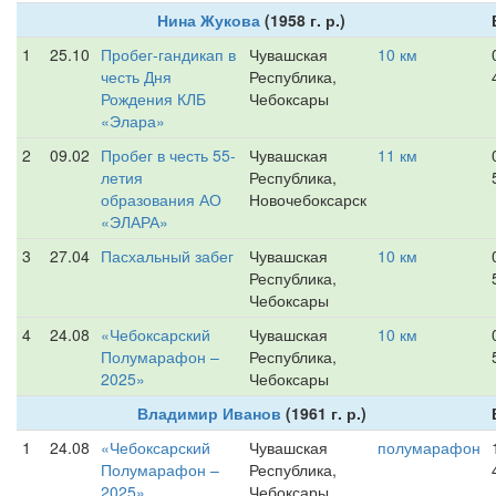
Нина Жукова
(1958 г. р.)
1
25.10
Пробег-гандикап в
Чувашская
10 км
честь Дня
Республика,
Рождения КЛБ
Чебоксары
«Элара»
2
09.02
Пробег в честь 55-
Чувашская
11 км
летия
Республика,
образования АО
Новочебоксарск
«ЭЛАРА»
3
27.04
Пасхальный забег
Чувашская
10 км
Республика,
Чебоксары
4
24.08
«Чебоксарский
Чувашская
10 км
Полумарафон –
Республика,
2025»
Чебоксары
Владимир Иванов
(1961 г. р.)
1
24.08
«Чебоксарский
Чувашская
полумарафон
Полумарафон –
Республика,
2025»
Чебоксары