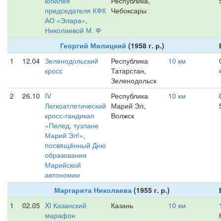
юбилея
Республика,
председателя КФК
Чебоксары
АО «Элара»,
Николаевой М. Ф
Георгий Милицкий
(1958 г. р.)
1
12.04
Зеленодольский
Республика
10 км
кросс
Татарстан,
Зеленодольск
2
26.10
IV
Республика
10 км
Легкоатлетический
Марий Эл,
кросс-гандикап
Волжск
«Пелед, тузлане
Марий Эл!»,
посвящённый Дню
образования
Марийской
автономии
Маргарита Николаева
(1955 г. р.)
1
02.05
XI Казанский
Казань
10 км
марафон