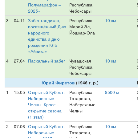
Полумарафон –
Республика,
2025»
Чебоксары
3
04.11
Забег-гандикап,
Республика
10 км
посвящённый Дню
Марий Эл,
народного
Йошкар-Ола
единства и дню
рождения КЛБ
«Айвика»
4
27.04
Пасхальный забег
Чувашская
10 км
Республика,
Чебоксары
Юрий Фирстов
(1946 г. р.)
1
15.05
Открытый Кубок г.
Республика
9500 м
Набережные
Татарстан,
Челны. Кросс –
Набережные
открытие сезона
Челны
(1 этап)
2
07.06
Открытый Кубок г.
Республика
10 км
Набережные
Татарстан,