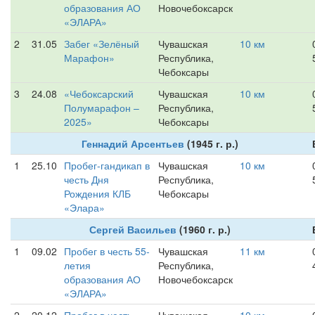
образования АО
Новочебоксарск
«ЭЛАРА»
2
31.05
Забег «Зелёный
Чувашская
10 км
Марафон»
Республика,
Чебоксары
3
24.08
«Чебоксарский
Чувашская
10 км
Полумарафон –
Республика,
2025»
Чебоксары
Геннадий Арсентьев
(1945 г. р.)
1
25.10
Пробег-гандикап в
Чувашская
10 км
честь Дня
Республика,
Рождения КЛБ
Чебоксары
«Элара»
Сергей Васильев
(1960 г. р.)
1
09.02
Пробег в честь 55-
Чувашская
11 км
летия
Республика,
образования АО
Новочебоксарск
«ЭЛАРА»