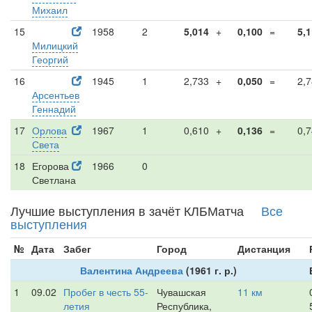
Михаил
15
1958
2
5,014
+
0,100
=
5,
Милицкий
Георгий
16
1945
1
2,733
+
0,050
=
2,
Арсентьев
Геннадий
17
Орлова
1967
1
0,610
+
0,136
=
0,
Света
18
Егорова
1966
0
Светлана
Лучшие выступления в зачёт КЛБМатча
Все
выступления
№
Дата
Забег
Город
Дистанция
Валентина Андреева
(1961 г. р.)
1
09.02
Пробег в честь 55-
Чувашская
11 км
летия
Республика,