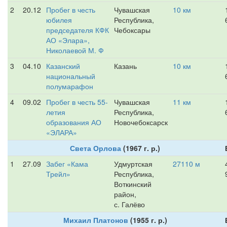
2
20.12
Пробег в честь
Чувашская
10 км
юбилея
Республика,
председателя КФК
Чебоксары
АО «Элара»,
Николаевой М. Ф
3
04.10
Казанский
Казань
10 км
национальный
полумарафон
4
09.02
Пробег в честь 55-
Чувашская
11 км
летия
Республика,
образования АО
Новочебоксарск
«ЭЛАРА»
Света Орлова
(1967 г. р.)
1
27.09
Забег «Кама
Удмуртская
27110 м
Трейл»
Республика,
Воткинский
район,
с. Галёво
Михаил Платонов
(1955 г. р.)