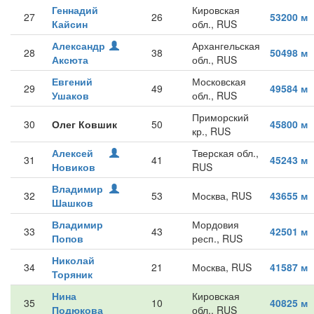
Геннадий
Кировская
27
26
53200 м
Кайсин
обл., RUS
Александр
Архангельская
28
38
50498 м
Аксюта
обл., RUS
Евгений
Московская
29
49
49584 м
Ушаков
обл., RUS
Приморский
30
Олег Ковшик
50
45800 м
кр., RUS
Алексей
Тверская обл.,
31
41
45243 м
Новиков
RUS
Владимир
32
53
Москва, RUS
43655 м
Шашков
Владимир
Мордовия
33
43
42501 м
Попов
респ., RUS
Николай
34
21
Москва, RUS
41587 м
Торяник
Нина
Кировская
35
10
40825 м
Подюкова
обл., RUS