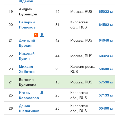
Жданов
Андрей
19
45
Москва, RUS
65022 м
Буравцов
Валерий
Кировская
20
31
64502 м
Подюков
обл., RUS
21
Дмитрий
42
Москва, RUS
64048 м
Ерохин
Николай
22
44
Москва, RUS
60324 м
Кузин
Михаил
Хакасия респ.,
23
29
58600 м
Хоботов
RUS
Евгения
24
15
Москва, RUS
57538 м
Куликова
Игорь
Кировская
25
25
57133 м
Косолапов
обл., RUS
Денис
Кировская
26
28
55400 м
Шалагинов
обл., RUS