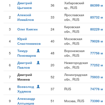
Дмитрий
Хабаровский
1
36
86399 м
Цыганов
кр., RUS
Алексей
Ярославская
2
33
85732 м
Измайлов
обл., RUS
Кировская
3
Олег Княгин
24
80229 м
обл., RUS
Юрий
Московская
4
40
79026 м
Сластенников
обл., RUS
Тимур
Воронежская
5
48
77756 м
Пономарев
обл., RUS
Дмитрий
Нижегородская
6
20
77252 м
Павлов
обл., RUS
Дмитрий
Ленинградская
7
52
75933 м
Минеев
обл., RUS
Всеволод
8
37
RUS
74776 м
Худяков
Александр
9
51
Москва, RUS
73390 м
Алтынцев