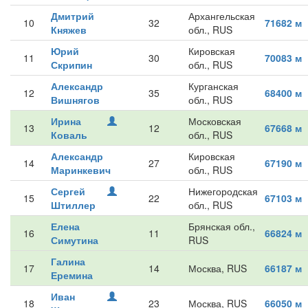
Дмитрий
Архангельская
10
32
71682 м
Княжев
обл., RUS
Юрий
Кировская
11
30
70083 м
Скрипин
обл., RUS
Александр
Курганская
12
35
68400 м
Вишнягов
обл., RUS
Ирина
Московская
13
12
67668 м
Коваль
обл., RUS
Александр
Кировская
14
27
67190 м
Маринкевич
обл., RUS
Сергей
Нижегородская
15
22
67103 м
Штиллер
обл., RUS
Елена
Брянская обл.,
16
11
66824 м
Симутина
RUS
Галина
17
14
Москва, RUS
66187 м
Еремина
Иван
18
23
Москва, RUS
66050 м