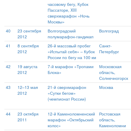
часовому бегу, Кубок
Пассаторе, XIII
сверхмарафон «Ночь
Москвы»
40
23 сентября
Волгоградский
Волгоград
2012
полумарафон-гандикап
41
8 сентября
26-й массовый пробег
Санкт-
2012
«Испытай себя» – Кубок
Петербург
России по бегу на 100 км
42
19 августа
7-й марафон «Тропами
Московская
2012
Блока»
область,
Солнечногорск
43
12–13 мая
21-й сверхмарафон
Москва
2012
«Сутки бегом»
(чемпионат России)
44
23 октября
12-й Каменоломненский
Ростовская
2011
марафон «Октябрьский
область,
колос»
Каменоломни