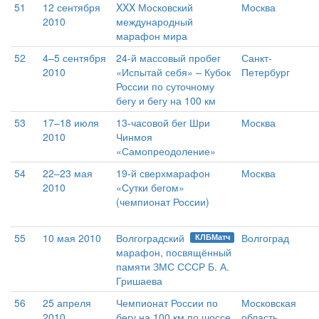
51
12 сентября
XXX Московский
Москва
2010
международный
марафон мира
52
4–5 сентября
24-й массовый пробег
Санкт-
2010
«Испытай себя» – Кубок
Петербург
России по суточному
бегу и бегу на 100 км
53
17–18 июля
13-часовой бег Шри
Москва
2010
Чинмоя
«Самопреодоление»
54
22–23 мая
19-й сверхмарафон
Москва
2010
«Сутки бегом»
(чемпионат России)
55
10 мая 2010
Волгоградский
Волгоград
КЛБМатч
марафон, посвящённый
памяти ЗМС СССР Б. А.
Гришаева
56
25 апреля
Чемпионат России по
Московская
2010
бегу на 100 км по шоссе
область,