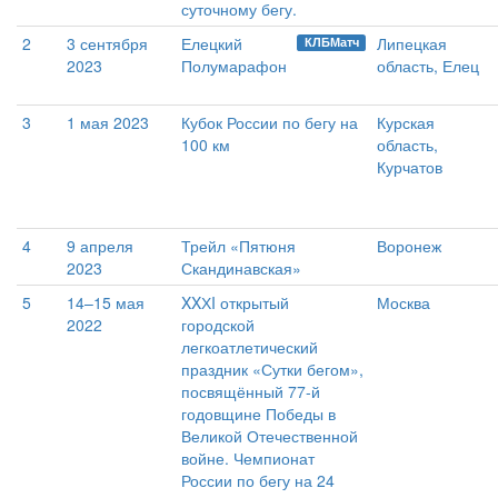
суточному бегу.
2
3 сентября
Елецкий
Липецкая
КЛБМатч
2023
Полумарафон
область, Елец
3
1 мая 2023
Кубок России по бегу на
Курская
100 км
область,
Курчатов
4
9 апреля
Трейл «Пятюня
Воронеж
2023
Скандинавская»
5
14–15 мая
XXХI открытый
Москва
2022
городской
легкоатлетический
праздник «Сутки бегом»,
посвящённый 77-й
годовщине Победы в
Великой Отечественной
войне. Чемпионат
России по бегу на 24