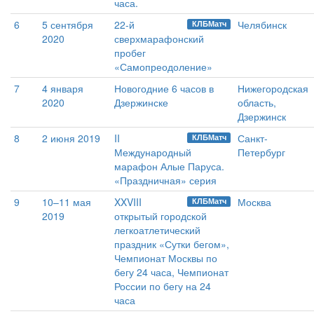
часа.
6
5 сентября
22-й
Челябинск
КЛБМатч
2020
сверхмарафонский
пробег
«Самопреодоление»
7
4 января
Новогодние 6 часов в
Нижегородская
2020
Дзержинске
область,
Дзержинск
8
2 июня 2019
II
Санкт-
КЛБМатч
Международный
Петербург
марафон Алые Паруса.
«Праздничная» серия
9
10–11 мая
XXVIII
Москва
КЛБМатч
2019
открытый городской
легкоатлетический
праздник «Сутки бегом»,
Чемпионат Москвы по
бегу 24 часа, Чемпионат
России по бегу на 24
часа