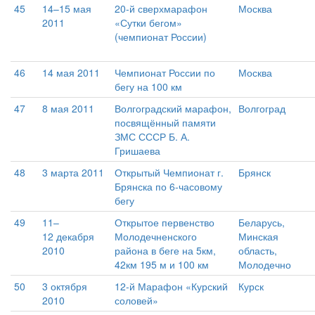
45
14–15 мая
20-й сверхмарафон
Москва
2011
«Сутки бегом»
(чемпионат России)
46
14 мая 2011
Чемпионат России по
Москва
бегу на 100 км
47
8 мая 2011
Волгоградский марафон,
Волгоград
посвящённый памяти
ЗМС СССР Б. А.
Гришаева
48
3 марта 2011
Открытый Чемпионат г.
Брянск
Брянска по 6-часовому
бегу
49
11–
Открытое первенство
Беларусь,
12 декабря
Молодечненского
Минская
2010
района в беге на 5км,
область,
42км 195 м и 100 км
Молодечно
50
3 октября
12-й Марафон «Курский
Курск
2010
соловей»