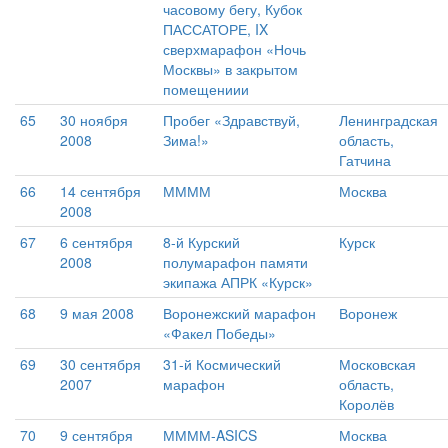
часовому бегу, Кубок
ПАССАТОРЕ, IX
сверхмарафон «Ночь
Москвы» в закрытом
помещениии
65
30 ноября
Пробег «Здравствуй,
Ленинградская
2008
Зима!»
область,
Гатчина
66
14 сентября
ММММ
Москва
2008
67
6 сентября
8-й Курский
Курск
2008
полумарафон памяти
экипажа АПРК «Курск»
68
9 мая 2008
Воронежский марафон
Воронеж
«Факел Победы»
69
30 сентября
31-й Космический
Московская
2007
марафон
область,
Королёв
70
9 сентября
ММММ-ASICS
Москва