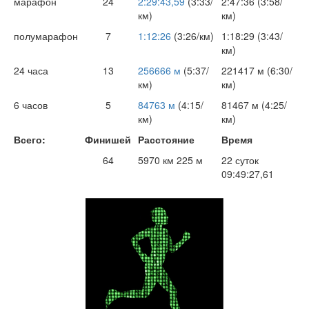
марафон
24
2:29:43,59
(3:33/
2:47:36 (3:58/
км)
км)
полумарафон
7
1:12:26
(3:26/км)
1:18:29 (3:43/
км)
24 часа
13
256666 м
(5:37/
221417 м (6:30/
км)
км)
6 часов
5
84763 м
(4:15/
81467 м (4:25/
км)
км)
Всего:
Финишей
Расстояние
Время
64
5970 км 225 м
22 суток
09:49:27,61