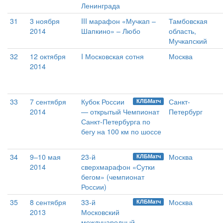
Ленинграда
31
3 ноября
III марафон «Мучкап –
Тамбовская
2014
Шапкино» – Любо
область,
Мучкапский
32
12 октября
I Московская сотня
Москва
2014
33
7 сентября
Кубок России
Санкт-
КЛБМатч
2014
— открытый Чемпионат
Петербург
Санкт-Петербурга по
бегу на 100 км по шоссе
34
9–10 мая
23-й
Москва
КЛБМатч
2014
сверхмарафон «Сутки
бегом» (чемпионат
России)
35
8 сентября
33-й
Москва
КЛБМатч
2013
Московский
международный