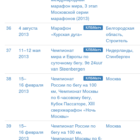
марафон мира, 3 этап
Московской серии
марафонов (2013)
36
4 августа
Марафон
Белгородская
КЛБМатч
2013
«Курская дуга»
область,
Строитель
37
11–12 мая
Чемпионат
Нидерланды,
КЛБМатч
2013
мира и Европы по
Стинберген
суточному бегу. 9e 24uur
van Steenbergen
38
15–
Чемпионат
Москва
КЛБМатч
16 февраля
России по бегу на 100
2013
км, Чемпионат Москвы
по 6-часовому бегу,
Кубок Пассаторе, XIII
сверхмарафон «Ночь
Москвы»
39
15–
Чемпионат России по
Москва
16 февраля
бегу на 100 км,
2013
Чемпионат Москвы по 6-