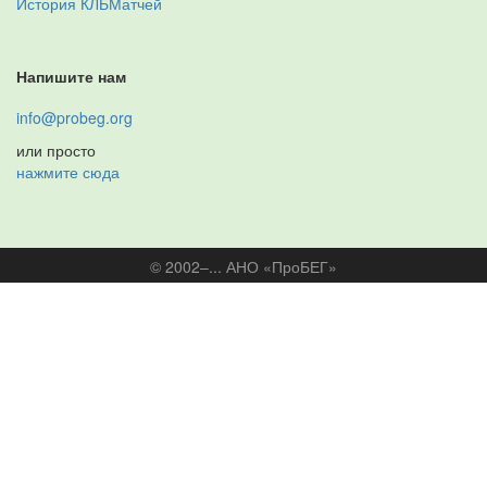
История КЛБМатчей
Напишите нам
info@probeg.org
или просто
нажмите сюда
© 2002–... АНО «ПроБЕГ»