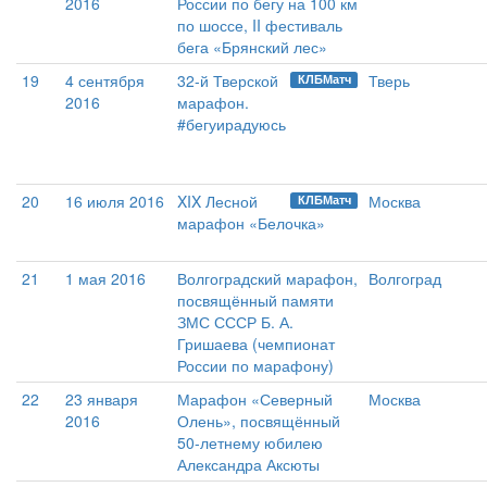
2016
России по бегу на 100 км
по шоссе, II фестиваль
бега «Брянский лес»
19
4 сентября
32-й Тверской
Тверь
КЛБМатч
2016
марафон.
#бегуирадуюсь
20
16 июля 2016
XIX Лесной
Москва
КЛБМатч
марафон «Белочка»
21
1 мая 2016
Волгоградский марафон,
Волгоград
посвящённый памяти
ЗМС СССР Б. А.
Гришаева (чемпионат
России по марафону)
22
23 января
Марафон «Северный
Москва
2016
Олень», посвящённый
50-летнему юбилею
Александра Аксюты