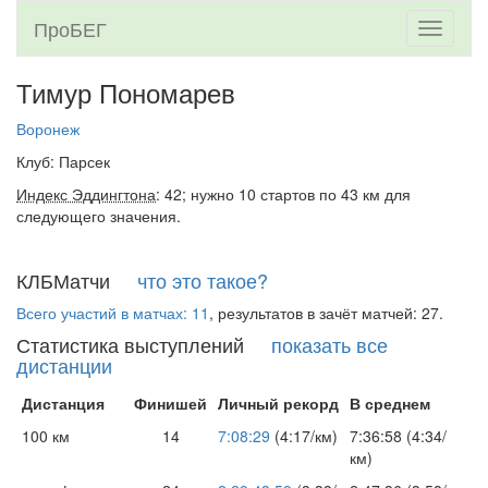
ПроБЕГ
Toggle
navigati
Тимур Пономарев
Воронеж
Клуб: Парсек
Индекс Эддингтона
: 42; нужно 10 стартов по 43 км для
следующего значения.
КЛБМатчи
что это такое?
Всего участий в матчах: 11
, результатов в зачёт матчей: 27.
Статистика выступлений
показать все
дистанции
Дистанция
Финишей
Личный рекорд
В среднем
100 км
14
7:08:29
(4:17/км)
7:36:58 (4:34/
км)