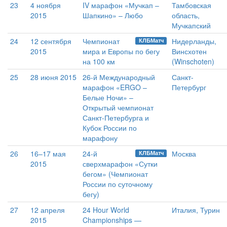
23
4 ноября
IV марафон «Мучкап –
Тамбовская
2015
Шапкино» – Любо
область,
Мучкапский
24
12 сентября
Чемпионат
Нидерланды,
КЛБМатч
2015
мира и Европы по бегу
Винсхотен
на 100 км
(Winschoten)
25
28 июня 2015
26-й Международный
Санкт-
марафон «ERGO –
Петербург
Белые Ночи» –
Открытый чемпионат
Санкт-Петербурга и
Кубок России по
марафону
26
16–17 мая
24-й
Москва
КЛБМатч
2015
сверхмарафон «Сутки
бегом» (Чемпионат
России по суточному
бегу)
27
12 апреля
24 Hour World
Италия, Турин
2015
Championships —