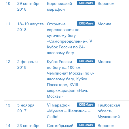
10
29 сентября
Воронежский
Воронеж
КЛБМатч
2018
марафон
11
18–19 августа
Открытые
Москва
КЛБМатч
2018
соревнования по
суточному бегу
«Самопреодоление», V
Кубок России по 24-
часовому бегу
12
2 февраля
Кубок России
Москва
КЛБМатч
2018
по бегу на 100 км,
Чемпионат Москвы по 6-
часовому бегу, Кубок
Пассаторе, XVIII
сверхмарафон «Ночь
Москвы»
13
5 ноября
VI марафон
Тамбовская
КЛБМатч
2017
«Мучкап – Шапкино» –
область,
Любо!
Мучкапский
14
23 сентября
Сентябрьский
Воронеж
КЛБМатч