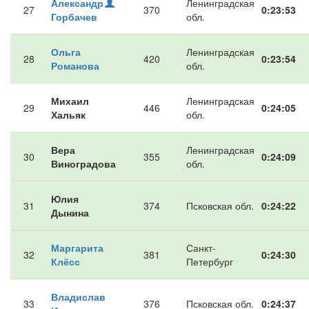
Александр
Ленинградская
27
370
0:23:53
Горбачев
обл.
Ольга
Ленинградская
28
420
0:23:54
Романова
обл.
Михаил
Ленинградская
29
446
0:24:05
Хальяк
обл.
Вера
Ленинградская
30
355
0:24:09
Виноградова
обл.
Юлия
31
374
Псковская обл.
0:24:22
Дынина
Маргарита
Санкт-
32
381
0:24:30
Клёсс
Петербург
Владислав
33
376
Псковская обл.
0:24:37