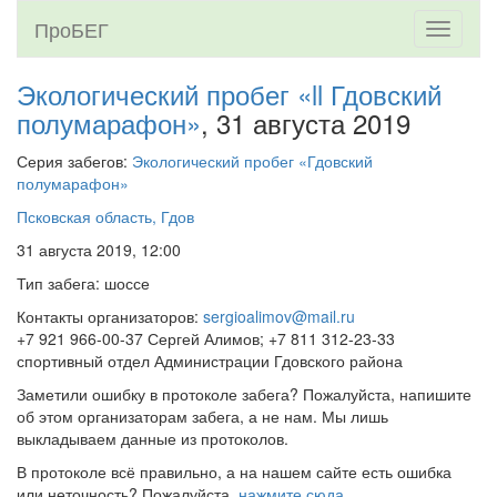
ПроБЕГ
Toggle
navigati
Экологический пробег «ll Гдовский
полумарафон»
, 31 августа 2019
Серия забегов:
Экологический пробег «Гдовский
полумарафон»
Псковская область, Гдов
31 августа 2019, 12:00
Тип забега: шоссе
Контакты организаторов:
sergioalimov@mail.ru
+7 921 966-00-37 Сергей Алимов; +7 811 312-23-33
спортивный отдел Администрации Гдовского района
Заметили ошибку в протоколе забега? Пожалуйста, напишите
об этом организаторам забега, а не нам. Мы лишь
выкладываем данные из протоколов.
В протоколе всё правильно, а на нашем сайте есть ошибка
или неточность? Пожалуйста,
нажмите сюда
.