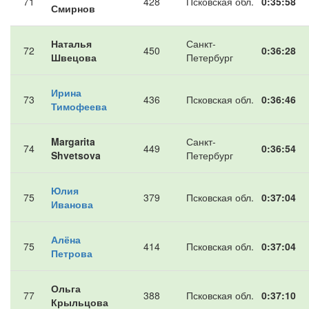
71
428
Псковская обл.
0:35:58
Смирнов
Наталья
Санкт-
72
450
0:36:28
Швецова
Петербург
Ирина
73
436
Псковская обл.
0:36:46
Тимофеева
Margarita
Санкт-
74
449
0:36:54
Shvetsova
Петербург
Юлия
75
379
Псковская обл.
0:37:04
Иванова
Алёна
75
414
Псковская обл.
0:37:04
Петрова
Ольга
77
388
Псковская обл.
0:37:10
Крыльцова