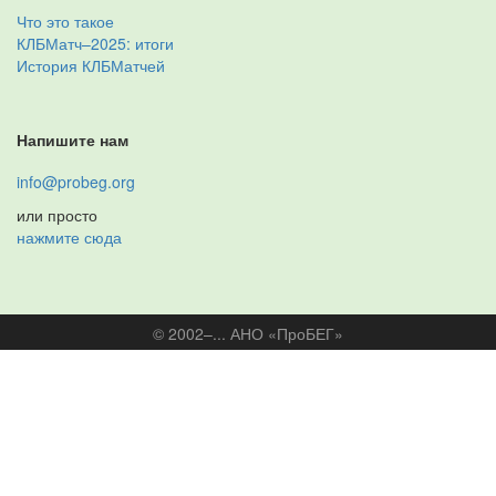
Что это такое
КЛБМатч–2025: итоги
История КЛБМатчей
Напишите нам
info@probeg.org
или просто
нажмите сюда
© 2002–... АНО «ПроБЕГ»