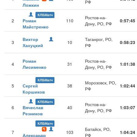
РФ
Ложкин
КЛБМатч
Ростов-на-
2
Роман
110
0:57:45
Дону, РО, РФ
Майстренко
Виктор
Таганрог, РО,
3
10
0:58:23
Хахуцкий
РФ
Роман
Ростов-на-
4
31
1:01:38
Лисименко
Дону, РО, РФ
КЛБМатч
Морозовск, РО,
5
Сергей
38
1:02:44
РФ
Коршиков
КЛБМатч
Ростов-на-
6
Вячеслав
40
1:03:07
Дону, РО, РФ
Резников
КЛБМатч
Батайск, РО,
7
103
1:04:24
Александр
РФ