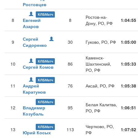
Ростовцев
КЛБМатч
Ростов-на-
8
Евгений
8
1:04:55
Дону, РО, РФ
Азаров
Сергей
9
30
Гуково, РО, РФ
1:05:00
Сидоренко
Каменск-
КЛБМатч
10
86
Шахтинский,
1:05:33
Сергей Комов
РО, РФ
КЛБМатч
11
Андрей
76
Аксай, РО, РФ
1:05:38
Каратунов
КЛБМатч
Белая Калитва,
12
Владимир
95
1:06:51
РО, РФ
Козубаль
Чертково, РО,
КЛБМатч
13
113
1:07:52
Юрий Косых
РФ