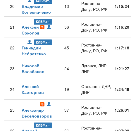
КЛБМатч
Ростов-на-
20
Владимир
13
1:15:24
Дону, РО, РФ
Колесниченко
КЛБМатч
Ростов-на-
21
Алексей
56
1:16:20
Дону, РО, РФ
Соколов
КЛБМатч
Ростов-на-
22
Геннадий
45
1:17:18
Дону, РО, РФ
Небратенко
Николай
Луганск, ЛНР,
23
24
1:21:27
Балабанов
ЛНР
Алексей
Стаханов, ДНР,
24
19
1:24:49
Касторнов
ДНР
Ростов-на-
25
Александр
37
1:26:01
Дону, РО, РФ
Веселовзоров
КЛБМатч
Ростов-на-
26
Андрей
36
1:27:29