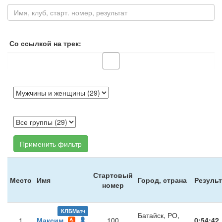
Со ссылкой на трек:
Применить фильтр
Стартовый
Место
Имя
Город, страна
Результ
номер
КЛБМатч
Батайск, РО,
1
Максим
100
0:54:42