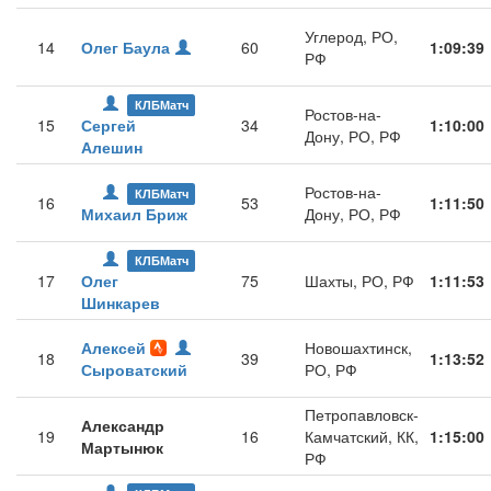
Углерод, РО,
14
Олег Баула
60
1:09:39
РФ
КЛБМатч
Ростов-на-
15
Сергей
34
1:10:00
Дону, РО, РФ
Алешин
Ростов-на-
КЛБМатч
16
53
1:11:50
Михаил Бриж
Дону, РО, РФ
КЛБМатч
17
Олег
75
Шахты, РО, РФ
1:11:53
Шинкарев
Алексей
Новошахтинск,
18
39
1:13:52
Сыроватский
РО, РФ
Петропавловск-
Александр
19
16
Камчатский, КК,
1:15:00
Мартынюк
РФ