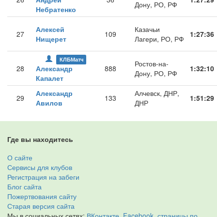
Дону, РО, РФ
Небратенко
Алексей
Казачьи
27
109
1:27:36
Нищерет
Лагери, РО, РФ
КЛБМатч
Ростов-на-
28
Александр
888
1:32:10
Дону, РО, РФ
Капалет
Александр
Алчевск, ДНР,
29
133
1:51:29
Авилов
ДНР
Где вы находитесь
О сайте
Сервисы для клубов
Регистрация на забеги
Блог сайта
Пожертвования сайту
Старая версия сайта
Мы в социальных сетях:
ВКонтакте
,
Facebook
,
страницы по