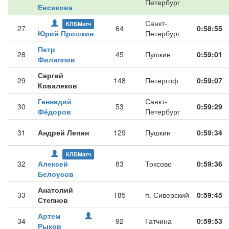
Петербург
Евсикова
Санкт-
КЛБМатч
27
64
0:58:55
Юрий Прошкин
Петербург
Петр
28
45
Пушкин
0:59:01
Филиппов
Сергей
29
148
Петергоф
0:59:07
Ковалеков
Геннадий
Санкт-
30
53
0:59:29
Фёдоров
Петербург
31
Андрей Лепин
129
Пушкин
0:59:34
КЛБМатч
32
Алексей
83
Токсово
0:59:36
Белоусов
Анатолий
33
185
п. Сиверский
0:59:45
Степнов
Артем
34
92
Гатчина
0:59:53
Рыков