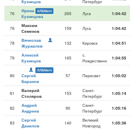
Кузнецов
Петербург
Ирина
КЛБМатч
76
265
Луга
1:04:42
Кузнецова
Максим
76
159
Луга
1:04:42
Семенов
Вячеслав
78
132
Кировск
1:04:51
Журавлев
Алексей
с.
79
165
1:04:55
Кузнецов
Рождествено
КЛБМатч
80
Сергей
57
Пересвет
1:05:02
Баранов
Валерий
Санкт-
81
153
1:05:14
Столяров
Петербург
Андрей
Санкт-
82
90
1:05:16
Андреев
Петербург
Сергей
Великий
83
140
1:05:36
Данилов
Новгород