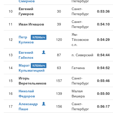
Смирнов
Петербург
Евгений
Санкт-
10
30
0:53:36
Гумеров
Петербург
Санкт-
11
Иван Игнашов
39
0:54:10
Петербург
Ям-
Петр
КЛБМатч
12
120
Тёсовское
0:54:29
Куликов
с.п.
Евгений
13
87
п. Сиверский
0:54:44
Габелок
Марат
КЛБМатч
14
63
Гатчина
0:54:52
Кульматицкий
Игорь
Санкт-
15
157
0:55:46
Веретельников
Петербург
Николай
Малая
16
139
0:55:50
Федоров
Вишера
Александр
Санкт-
17
156
0:56:17
Паше
Петербург