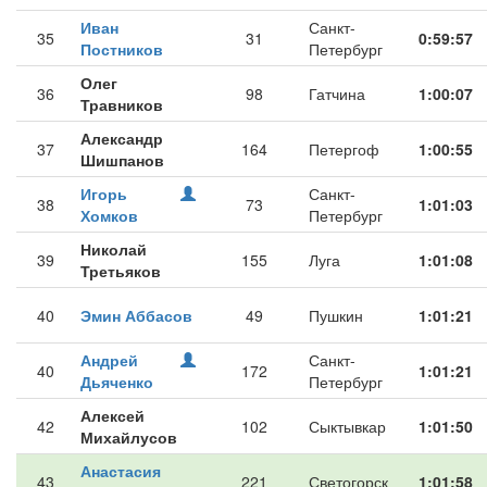
Иван
Санкт-
35
31
0:59:57
Постников
Петербург
Олег
36
98
Гатчина
1:00:07
Травников
Александр
37
164
Петергоф
1:00:55
Шишпанов
Игорь
Санкт-
38
73
1:01:03
Хомков
Петербург
Николай
39
155
Луга
1:01:08
Третьяков
40
Эмин Аббасов
49
Пушкин
1:01:21
Андрей
Санкт-
40
172
1:01:21
Дьяченко
Петербург
Алексей
42
102
Сыктывкар
1:01:50
Михайлусов
Анастасия
43
221
Светогорск
1:01:58