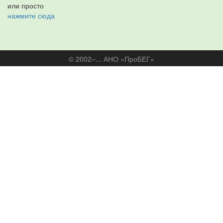
или просто
нажмите сюда
© 2002–... АНО «ПроБЕГ»