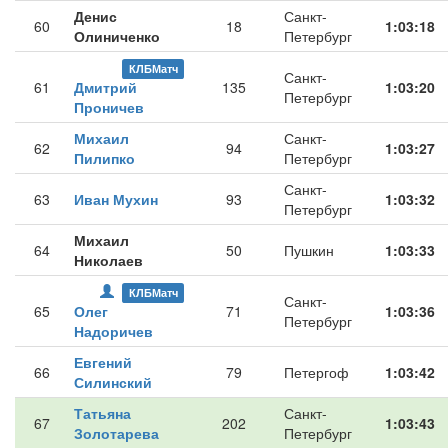
Денис
Санкт-
60
18
1:03:18
Олиниченко
Петербург
КЛБМатч
Санкт-
61
Дмитрий
135
1:03:20
Петербург
Проничев
Михаил
Санкт-
62
94
1:03:27
Пилипко
Петербург
Санкт-
63
Иван Мухин
93
1:03:32
Петербург
Михаил
64
50
Пушкин
1:03:33
Николаев
КЛБМатч
Санкт-
65
Олег
71
1:03:36
Петербург
Надоричев
Евгений
66
79
Петергоф
1:03:42
Силинский
Татьяна
Санкт-
67
202
1:03:43
Золотарева
Петербург