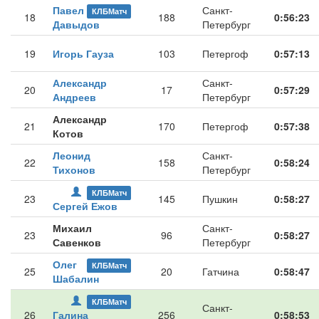
Павел
Санкт-
КЛБМатч
18
188
0:56:23
Давыдов
Петербург
19
Игорь Гауза
103
Петергоф
0:57:13
Александр
Санкт-
20
17
0:57:29
Андреев
Петербург
Александр
21
170
Петергоф
0:57:38
Котов
Леонид
Санкт-
22
158
0:58:24
Тихонов
Петербург
КЛБМатч
23
145
Пушкин
0:58:27
Сергей Ежов
Михаил
Санкт-
23
96
0:58:27
Савенков
Петербург
Олег
КЛБМатч
25
20
Гатчина
0:58:47
Шабалин
КЛБМатч
Санкт-
26
Галина
256
0:58:53