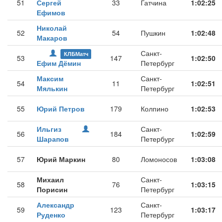
51
Сергей
33
Гатчина
1:02:25
Ефимов
Николай
52
54
Пушкин
1:02:48
Макаров
Санкт-
КЛБМатч
53
147
1:02:50
Ефим Дёмин
Петербург
Максим
Санкт-
54
11
1:02:51
Мялькин
Петербург
55
Юрий Петров
179
Колпино
1:02:53
Ильгиз
Санкт-
56
184
1:02:59
Шарапов
Петербург
57
Юрий Маркин
80
Ломоносов
1:03:08
Михаил
Санкт-
58
76
1:03:15
Порисин
Петербург
Александр
Санкт-
59
123
1:03:17
Руденко
Петербург