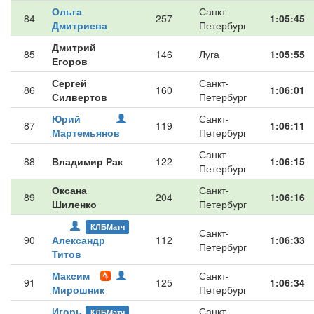
Ольга
Санкт-
84
257
1:05:45
Дмитриева
Петербург
Дмитрий
85
146
Луга
1:05:55
Егоров
Сергей
Санкт-
86
160
1:06:01
Силвертов
Петербург
Юрий
Санкт-
87
119
1:06:11
Мартемьянов
Петербург
Санкт-
88
Владимир Рак
122
1:06:15
Петербург
Оксана
Санкт-
89
204
1:06:16
Шиленко
Петербург
КЛБМатч
Санкт-
90
Александр
112
1:06:33
Петербург
Титов
Максим
Санкт-
91
125
1:06:34
Мирошник
Петербург
Игорь
Санкт-
КЛБМатч