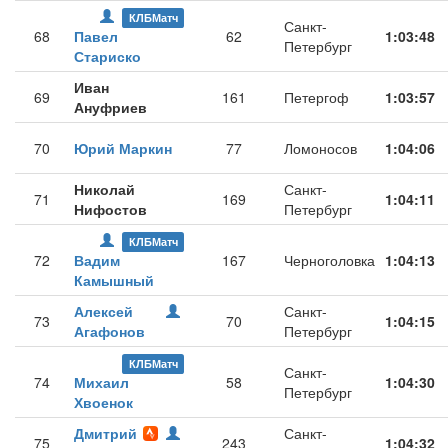
КЛБМатч
Санкт-
68
Павел
62
1:03:48
Петербург
Стариско
Иван
69
161
Петергоф
1:03:57
Ануфриев
70
Юрий Маркин
77
Ломоносов
1:04:06
Николай
Санкт-
71
169
1:04:11
Нифостов
Петербург
КЛБМатч
72
Вадим
167
Черноголовка
1:04:13
Камышный
Алексей
Санкт-
73
70
1:04:15
Агафонов
Петербург
КЛБМатч
Санкт-
74
Михаил
58
1:04:30
Петербург
Хвоенок
Дмитрий
Санкт-
75
243
1:04:32