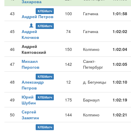
Захарова
КЛБМатч
43
100
Гатчина
1:01:58
Андрей Петров
КЛБМатч
45
Андрей
74
Гатчина
1:02:02
Клочков
Андрей
46
150
Колпино
1:02:04
Квятовский
Михаил
Санкт-
47
142
1:02:05
Пирогов
Петербург
КЛБМатч
48
Александр
12
д. Бегуницы
1:02:10
Петров
Юрий
КЛБМатч
49
175
Барнаул
1:02:19
Шубин
Сергей
50
144
Колпино
1:02:21
Замятин
КЛБМатч