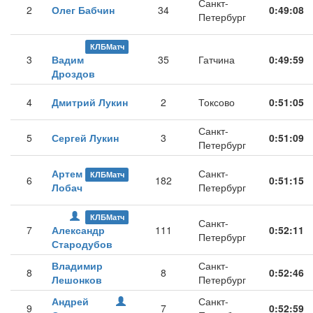
Санкт-
2
Олег Бабчин
34
0:49:08
Петербург
КЛБМатч
3
Вадим
35
Гатчина
0:49:59
Дроздов
4
Дмитрий Лукин
2
Токсово
0:51:05
Санкт-
5
Сергей Лукин
3
0:51:09
Петербург
Артем
Санкт-
КЛБМатч
6
182
0:51:15
Лобач
Петербург
КЛБМатч
Санкт-
7
Александр
111
0:52:11
Петербург
Стародубов
Владимир
Санкт-
8
8
0:52:46
Лешонков
Петербург
Андрей
Санкт-
9
7
0:52:59