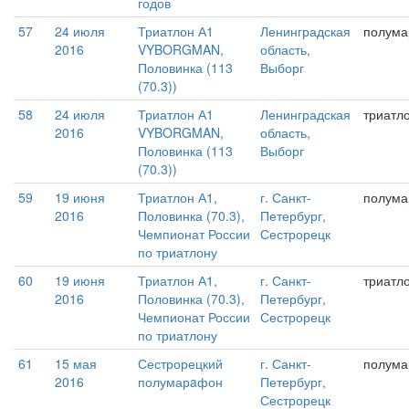
годов
57
24 июля
Триатлон А1
Ленинградская
полум
2016
VYBORGMAN,
область,
Половинка (113
Выборг
(70.3))
58
24 июля
Триатлон А1
Ленинградская
триатло
2016
VYBORGMAN,
область,
Половинка (113
Выборг
(70.3))
59
19 июня
Триатлон А1,
г. Санкт-
полума
2016
Половинка (70.3),
Петербург,
Чемпионат России
Сестрорецк
по триатлону
60
19 июня
Триатлон А1,
г. Санкт-
триатло
2016
Половинка (70.3),
Петербург,
Чемпионат России
Сестрорецк
по триатлону
61
15 мая
Сестрорецкий
г. Санкт-
полум
2016
полумарaфон
Петербург,
Сестрорецк