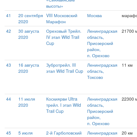
высоты»
41
20 сентября
VIII Московский
Москва
мараф
2020
Марафон
42
30 августа
Ореховый Трейл.
Ленинградская
21700 
2020
IV этап Wild Trail
область,
Cup
Приозерский
район,
п. Орехово
43
16 августа
Зубротрейл. III
Ленинградская
11 км
2020
этап Wild Trail Cup
область,
Токсово
44
11 июля
Коскиярви Ultra
Ленинградская
22300 
2020
трейл. I этап Wild
область,
Trail Cup
Приозерский
район,
п. Орехово
45
5 июля
2-й Гарболовский
Ленинградская
20 км