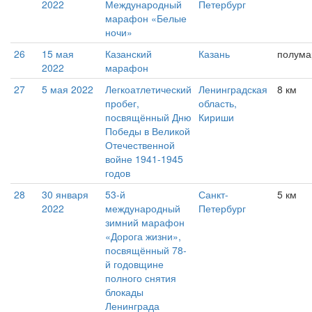
2022
Международный
Петербург
марафон «Белые
ночи»
26
15 мая
Казанский
Казань
полум
2022
марафон
27
5 мая 2022
Легкоатлетический
Ленинградская
8 км
пробег,
область,
посвящённый Дню
Кириши
Победы в Великой
Отечественной
войне 1941-1945
годов
28
30 января
53-й
Санкт-
5 км
2022
международный
Петербург
зимний марафон
«Дорога жизни»,
посвящённый 78-
й годовщине
полного снятия
блокады
Ленинграда