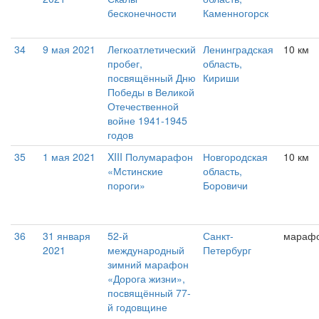
бесконечности
Каменногорск
34
9 мая 2021
Легкоатлетический
Ленинградская
10 км
пробег,
область,
посвящённый Дню
Кириши
Победы в Великой
Отечественной
войне 1941-1945
годов
35
1 мая 2021
XIII Полумарафон
Новгородская
10 км
«Мстинские
область,
пороги»
Боровичи
36
31 января
52-й
Санкт-
мараф
2021
международный
Петербург
зимний марафон
«Дорога жизни»,
посвящённый 77-
й годовщине