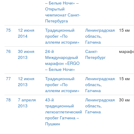
– Белые Ночи» –
Открытый
чемпионат Санкт-
Петербурга
75
12 июня
Традиционный
Ленинградская
15 км
2014
пробег «По
область,
аллеям истории»
Гатчина
76
30 июня
24-й
Санкт-
мараф
2013
Международный
Петербург
марафон «ERGO
– Белые Ночи»
77
12 июня
Традиционный
Ленинградская
15 км
2013
пробег «По
область,
аллеям истории»
Гатчина
78
7 апреля
43-й
Ленинградская
30 км
2013
традиционный
область,
легкоатлетический
Гатчина
пробег Гатчина –
Пушкин