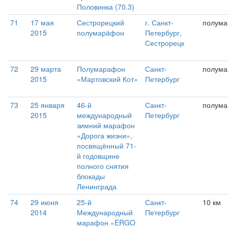
Половинка (70.3)
71
17 мая
Сестрорецкий
г. Санкт-
полум
2015
полумарaфон
Петербург,
Сестрорецк
72
29 марта
Полумарафон
Санкт-
полум
2015
«Мартовский Кот»
Петербург
73
25 января
46-й
Санкт-
полум
2015
международный
Петербург
зимний марафон
«Дорога жизни»,
посвящённый 71-
й годовщине
полного снятия
блокады
Ленинграда
74
29 июня
25-й
Санкт-
10 км
2014
Международный
Петербург
марафон «ERGO