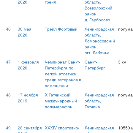
2020
трейл
область,
Всеволожский
район,
д. Гарболово
46
30 мая
Трейл Фортовый
Ленинградская
полум
2020
область,
Ломоносовский
район,
пгт. Лебяжье
47
1 февраля
Чемпионат Санкт-
Санкт-
3 км
2020
Петербурга по
Петербург
лёгкой атлетике
среди ветеранов в
помещении
48
17 ноября
X Гатчинский
Ленинградская
полум
2019
международный
область,
полумарафон
Гатчина
49
28 сентября
XXXIV спортивно-
Ленинградская
10550 