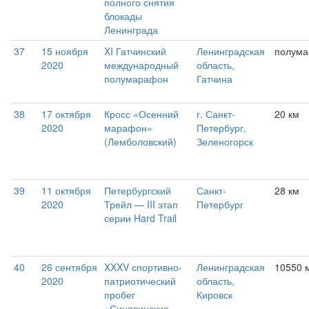
полного снятия
блокады
Ленинграда
37
15 ноября
XI Гатчинский
Ленинградская
полум
2020
международный
область,
полумарафон
Гатчина
38
17 октября
Кросс «Осенний
г. Санкт-
20 км
2020
марафон»
Петербург,
(Лемболовский)
Зеленогорск
39
11 октября
Петербургский
Санкт-
28 км
2020
Трейл — III этап
Петербург
серии Hard Trail
40
26 сентября
XXXV спортивно-
Ленинградская
10550 
2020
патриотический
область,
пробег
Кировск
«Синявинские