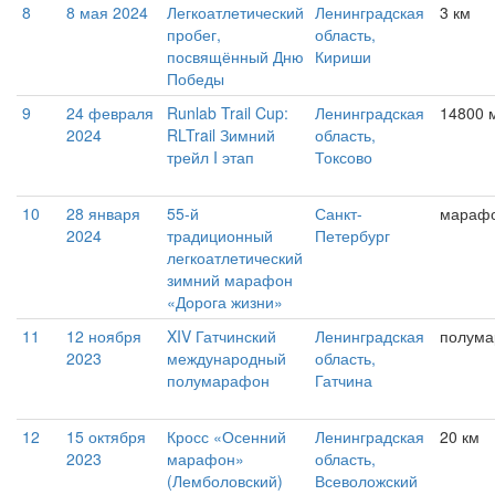
8
8 мая 2024
Легкоатлетический
Ленинградская
3 км
пробег,
область,
посвящённый Дню
Кириши
Победы
9
24 февраля
Runlab Trail Cup:
Ленинградская
14800 
2024
RLTrail Зимний
область,
трейл I этап
Токсово
10
28 января
55-й
Санкт-
мараф
2024
традиционный
Петербург
легкоатлетический
зимний марафон
«Дорога жизни»
11
12 ноября
XIV Гатчинский
Ленинградская
полум
2023
международный
область,
полумарафон
Гатчина
12
15 октября
Кросс «Осенний
Ленинградская
20 км
2023
марафон»
область,
(Лемболовский)
Всеволожский