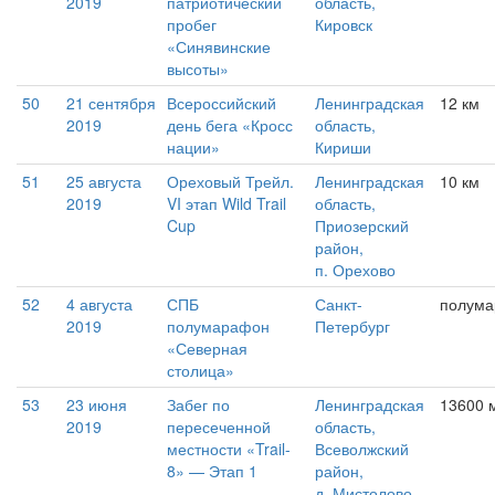
2019
патриотический
область,
пробег
Кировск
«Синявинские
высоты»
50
21 сентября
Всероссийский
Ленинградская
12 км
2019
день бега «Кросс
область,
нации»
Кириши
51
25 августа
Ореховый Трейл.
Ленинградская
10 км
2019
VI этап Wild Trail
область,
Cup
Приозерский
район,
п. Орехово
52
4 августа
СПБ
Санкт-
полум
2019
полумарафон
Петербург
«Северная
столица»
53
23 июня
Забег по
Ленинградская
13600 
2019
пересеченной
область,
местности «Trail-
Всеволжский
8» — Этап 1
район,
д. Мистолово