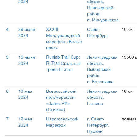
2024
область,
Приозерский
район,
п. Мичуринское
4
29 июня
XXXIII
Санкт-
10 км
2024
Международный
Петербург
марафон «Белые
ночи»
5
15 июня
Runlab Trail Cup:
Ленинградская
19500 м
2024
RLTrail Скальный
область,
трейл III этап
Выборгский
район,
п. Боровинка
6
19 мая
Всероссийский
Ленинградская
10 км
2024
полумарафон
область,
«ЗаБег.РФ»
Гатчина
(Гатчина)
7
12 мая
Царскосельский
г. Санкт-
полум
2024
Марафон
Петербург,
Пушкин