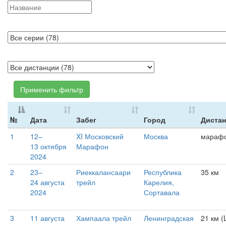
Применить фильтр
№
Дата
Забег
Город
Диста
1
12–
XI Московский
Москва
мараф
13 октября
Марафон
2024
2
23–
Риеккалансаари
Республика
35 км
24 августа
трейл
Карелия,
2024
Сортавала
3
11 августа
Хампаала трейл
Ленинградская
21 км (