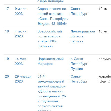
озера Хепоярви
17
9 июля
Соревнования по
Санкт-
10 км
2023
легкой атлетике
Петербург
«Санкт-Петербург.
Экиден. 42 195/6»
18
4 июня
Всероссийский
Ленинградская
10 км
2023
полумарафон
область,
«ЗаБег.РФ»
Гатчина
(Гатчина)
19
14 мая
Царскосельский
г. Санкт-
полум
2023
Марафон
Петербург,
Пушкин
20
29 января
54-й
Санкт-
мараф
2023
международный
Петербург
(факт.:
зимний марафон
«Дорога жизни»,
посвящённый 79-
й годовщине
полного снятия
блокады