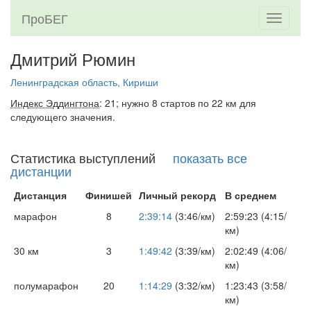
ПроБЕГ
Toggle
navigati
Дмитрий Рюмин
Ленинградская область, Кириши
Индекс Эддингтона
: 21; нужно 8 стартов по 22 км для
следующего значения.
Статистика выступлений
показать все
дистанции
Дистанция
Финишей
Личный рекорд
В среднем
марафон
8
2:39:14
(3:46/км)
2:59:23 (4:15/
км)
30 км
3
1:49:42
(3:39/км)
2:02:49 (4:06/
км)
полумарафон
20
1:14:29
(3:32/км)
1:23:43 (3:58/
км)