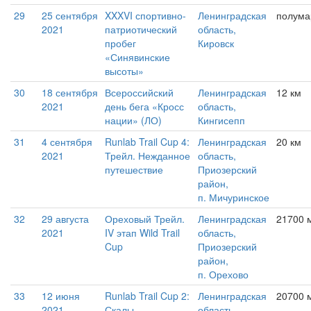
29
25 сентября
XXXVI спортивно-
Ленинградская
полум
2021
патриотический
область,
пробег
Кировск
«Синявинские
высоты»
30
18 сентября
Всероссийский
Ленинградская
12 км
2021
день бега «Кросс
область,
нации» (ЛО)
Кингисепп
31
4 сентября
Runlab Trail Cup 4:
Ленинградская
20 км
2021
Трейл. Нежданное
область,
путешествие
Приозерский
район,
п. Мичуринское
32
29 августа
Ореховый Трейл.
Ленинградская
21700 
2021
IV этап Wild Trail
область,
Cup
Приозерский
район,
п. Орехово
33
12 июня
Runlab Trail Cup 2:
Ленинградская
20700 м
2021
Скалы
область,