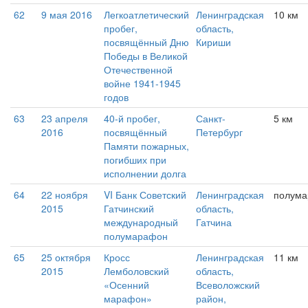
62
9 мая 2016
Легкоатлетический
Ленинградская
10 км
пробег,
область,
посвящённый Дню
Кириши
Победы в Великой
Отечественной
войне 1941-1945
годов
63
23 апреля
40-й пробег,
Санкт-
5 км
2016
посвящённый
Петербург
Памяти пожарных,
погибших при
исполнении долга
64
22 ноября
VI Банк Советский
Ленинградская
полум
2015
Гатчинский
область,
международный
Гатчина
полумарафон
65
25 октября
Кросс
Ленинградская
11 км
2015
Лемболовский
область,
«Осенний
Всеволожский
марафон»
район,