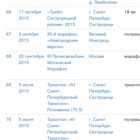
д. Лемболово
66
17 октября
«Трейл
г. Санкт-
18 км
2015
Сестрорецкий
Петербург,
разлив» 2015
Сестрорецк
67
3 октября
20-й марафон
Великий
полум
2015
«Новгородские
Новгород
версты»
68
20 сентября
III Промсвязьбанк
Москва
мараф
2015
Московский
Марафон
69
5 июля
Триатлон «А1
г. Санкт-
триатло
2015
Санкт-
Петербург,
Петербургский
Сестрорецк
Триатлон»,
Половинка (70.3)
70
5 июля
Триатлон «А1
г. Санкт-
полума
2015
Санкт-
Петербург,
Петербургский
Сестрорецк
Триатлон»,