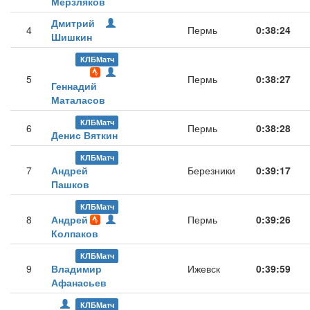
Мерзляков
Дмитрий
4
Пермь
0:38:24
Шишкин
КЛБМатч
5
Пермь
0:38:27
Геннадий
Маталасов
КЛБМатч
6
Пермь
0:38:28
Денис Вяткин
КЛБМатч
7
Андрей
Березники
0:39:17
Пашков
КЛБМатч
8
Андрей
Пермь
0:39:26
Колпаков
КЛБМатч
9
Владимир
Ижевск
0:39:59
Афанасьев
КЛБМатч