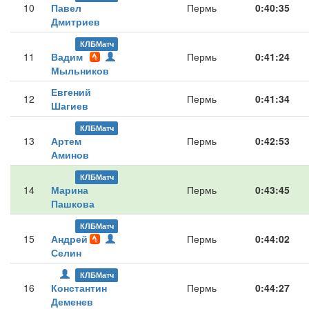
10
Павел
Пермь
0:40:35
Дмитриев
КЛБМатч
11
Вадим
Пермь
0:41:24
Мыльников
Евгений
12
Пермь
0:41:34
Шагиев
КЛБМатч
13
Артем
Пермь
0:42:53
Аминов
КЛБМатч
14
Марина
Пермь
0:43:45
Пашкова
КЛБМатч
15
Андрей
Пермь
0:44:02
Селин
КЛБМатч
16
Константин
Пермь
0:44:27
Деменев