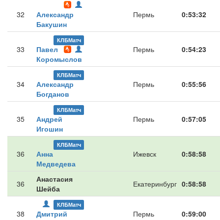
32
Александр
Пермь
0:53:32
Бакушин
КЛБМатч
33
Павел
Пермь
0:54:23
Коромыслов
КЛБМатч
34
Александр
Пермь
0:55:56
Богданов
КЛБМатч
35
Андрей
Пермь
0:57:05
Игошин
КЛБМатч
36
Анна
Ижевск
0:58:58
Медведева
Анастасия
36
Екатеринбург
0:58:58
Шейба
КЛБМатч
38
Дмитрий
Пермь
0:59:00