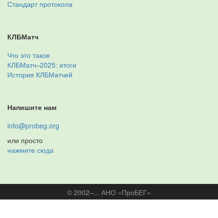
Стандарт протокола
КЛБМатч
Что это такое
КЛБМатч–2025: итоги
История КЛБМатчей
Напишите нам
info@probeg.org
или просто
нажмите сюда
© 2002–... АНО «ПроБЕГ»