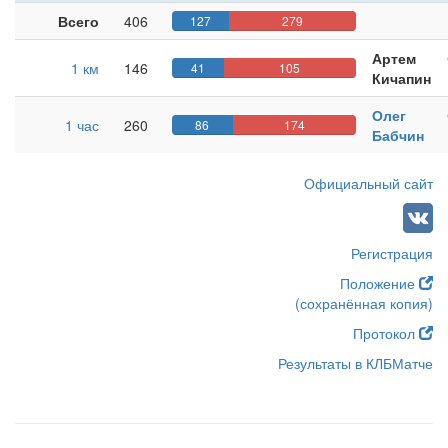
Всего
406
127
279
Артем
1 км
146
41
105
Кичапин
Олег
1 час
260
86
174
Бабчин
Официальный сайт
Регистрация
Положение
(сохранённая копия)
Протокол
Результаты в КЛБМатче