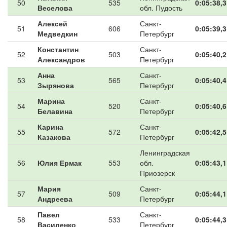
50
535
0:05:38,3
Веселова
обл. Пудость
Алексей
Санкт-
51
606
0:05:39,3
Медведкин
Петербург
Константин
Санкт-
52
503
0:05:40,2
Александров
Петербург
Анна
Санкт-
53
565
0:05:40,4
Зырянова
Петербург
Марина
Санкт-
54
520
0:05:40,6
Белавина
Петербург
Карина
Санкт-
55
572
0:05:42,5
Казакова
Петербург
Ленинградская
56
Юлия Ермак
553
обл.
0:05:43,1
Приозерск
Мария
Санкт-
57
509
0:05:44,1
Андреева
Петербург
Павел
Санкт-
58
533
0:05:44,3
Василенко
Петербург