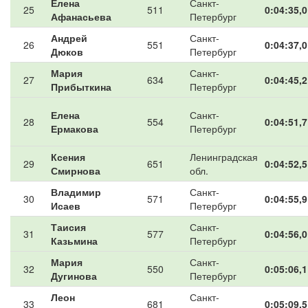
Елена
Санкт-
25
511
0:04:35,0
Афанасьева
Петербург
Андрей
Санкт-
26
551
0:04:37,0
Дюков
Петербург
Мария
Санкт-
27
634
0:04:45,2
Прибыткина
Петербург
Елена
Санкт-
28
554
0:04:51,7
Ермакова
Петербург
Ксения
Ленинградская
29
651
0:04:52,5
Смирнова
обл.
Владимир
Санкт-
30
571
0:04:55,9
Исаев
Петербург
Таисия
Санкт-
31
577
0:04:56,0
Казьмина
Петербург
Мария
Санкт-
32
550
0:05:06,1
Дугинова
Петербург
Леон
Санкт-
33
681
0:05:09,5