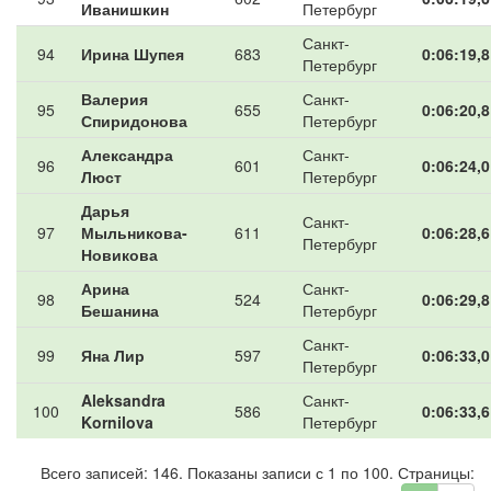
Иванишкин
Петербург
Санкт-
94
Ирина Шупея
683
0:06:19,8
Петербург
Валерия
Санкт-
95
655
0:06:20,8
Спиридонова
Петербург
Александра
Санкт-
96
601
0:06:24,0
Люст
Петербург
Дарья
Санкт-
97
Мыльникова-
611
0:06:28,6
Петербург
Новикова
Арина
Санкт-
98
524
0:06:29,8
Бешанина
Петербург
Санкт-
99
Яна Лир
597
0:06:33,0
Петербург
Aleksandra
Санкт-
100
586
0:06:33,6
Kornilova
Петербург
Всего записей: 146. Показаны записи с 1 по 100. Страницы: