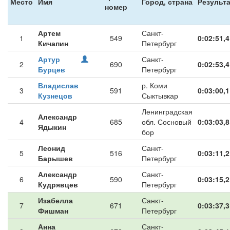
Место
Имя
Город, страна
Результ
номер
Артем
Санкт-
1
549
0:02:51,4
Кичапин
Петербург
Артур
Санкт-
2
690
0:02:53,4
Бурцев
Петербург
Владислав
р. Коми
3
591
0:03:00,1
Кузнецов
Сыктывкар
Ленинградская
Александр
4
685
обл. Сосновый
0:03:03,8
Ядыкин
бор
Леонид
Санкт-
5
516
0:03:11,2
Барышев
Петербург
Александр
Санкт-
6
590
0:03:15,2
Кудрявцев
Петербург
Изабелла
Санкт-
7
671
0:03:37,3
Фишман
Петербург
Анна
Санкт-