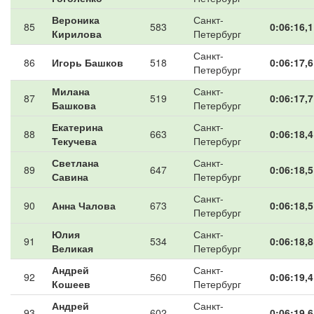
Вероника
Санкт-
85
583
0:06:16,1
Кирилова
Петербург
Санкт-
86
Игорь Башков
518
0:06:17,6
Петербург
Милана
Санкт-
87
519
0:06:17,7
Башкова
Петербург
Екатерина
Санкт-
88
663
0:06:18,4
Текучева
Петербург
Светлана
Санкт-
89
647
0:06:18,5
Савина
Петербург
Санкт-
90
Анна Чалова
673
0:06:18,5
Петербург
Юлия
Санкт-
91
534
0:06:18,8
Великая
Петербург
Андрей
Санкт-
92
560
0:06:19,4
Кошеев
Петербург
Андрей
Санкт-
93
602
0:06:19,6