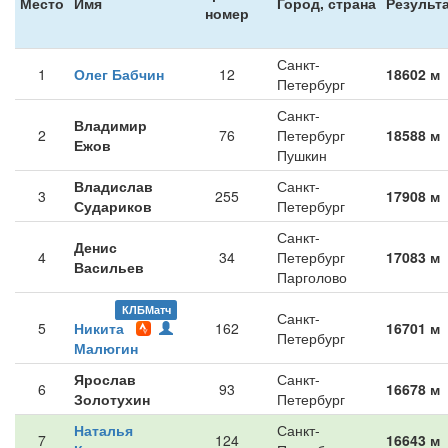
Место
Имя
Город, страна
Результ
номер
Санкт-
1
Олег Бабчин
12
18602 м
Петербург
Санкт-
Владимир
2
76
Петербург
18588 м
Ежов
Пушкин
Владислав
Санкт-
3
255
17908 м
Судариков
Петербург
Санкт-
Денис
4
34
Петербург
17083 м
Васильев
Парголово
КЛБМатч
Санкт-
5
Никита
162
16701 м
Петербург
Малюгин
Ярослав
Санкт-
6
93
16678 м
Золотухин
Петербург
Наталья
Санкт-
7
124
16643 м