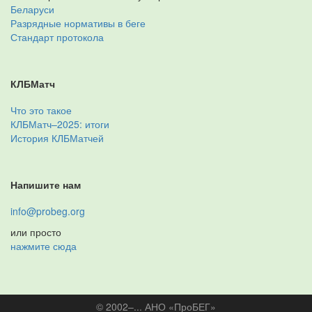
Беларуси
Разрядные нормативы в беге
Стандарт протокола
КЛБМатч
Что это такое
КЛБМатч–2025: итоги
История КЛБМатчей
Напишите нам
info@probeg.org
или просто
нажмите сюда
© 2002–... АНО «ПроБЕГ»