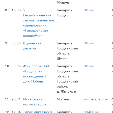
Мядель
8
15.06
VIII
Беларусь,
10 км
Республиканские
Гродно
легкоатлетические
соревнования
«Гарадзенская
вандроўка»
9
09.05
Щучинская
Беларусь,
10 км
десятка
Гродненская
область,
Щучин
10
03.05
45-й пробег КЛБ
Беларусь,
10 км
«Бодрость»,
Гродненская
посвященный
область,
Дню Победы
Гродненский
район,
д. Житомля
11
26.04
Московский
Москва
полумарафон
полумарафон
12
12.04
Забег Яцкавіцскія
Беларусь,
11400 м