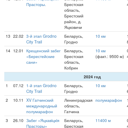
Прасторы.
Брестская
область,
Брестский
район, д.
Яцковичи
13
22.02
3-й этап Grodno
Беларусь,
10 км
City Trail
Гродно
14
12.01
Крещенский забег
Беларусь,
10 км
«Берестейские
Брестская
(факт.: 9500 м)
сани»
область,
Кобрин
2024 год
1
07.12
1-й этап Grodno
Беларусь,
10 км
City Trail
Гродно
2
10.11
XV Гатчинский
Ленинградская
полумарафон
международный
область,
полумарафон
Гатчина
3
26.10
Забег «Яцкавiцкiя
Беларусь,
11400 м
Прасторы»
Брестская