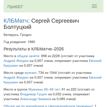
ПроБЕГ
Toggle
navigati
КЛБМатч
: Сергей Сергеевич
Болтуцкий
Беларусь, Гродно
Год рождения: 1980
Результаты в КЛБМатче–2026
Место в
общем зачёте
: 958 из 2228 (отстаёт от участника
Андрей Жмурко
на 0,007 очков, опережает участника
Евгений
Кукушкин
на 0,007 очков)
Место среди
мужчин
: 734 из 1544 (отстаёт от участника
Андрей Жмурко
на 0,007 очков, опережает участника
Евгений
Кукушкин
на 0,007 очков)
Место в группе
Мужчины 45–49 лет
: 91 из 220 (отстаёт от
участника
Владимир Гущин
на 0,032 очков, опережает
участника
Александр Чижиков
на 0,085 очков)
Общее число марафонов и сверхмарафонов (мужчины)
: 1