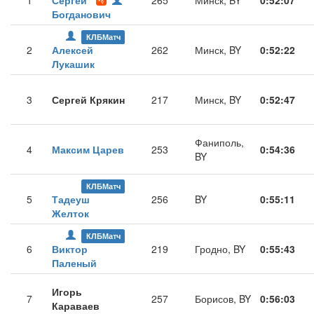
1
Сергей
265
Минск, BY
0:52:07
Богданович
КЛБМатч
2
Алексей
262
Минск, BY
0:52:22
Лукашик
3
Сергей Крякин
217
Минск, BY
0:52:47
Фаниполь,
4
Максим Царев
253
0:54:36
BY
КЛБМатч
5
Тадеуш
256
BY
0:55:11
Желток
КЛБМатч
6
Виктор
219
Гродно, BY
0:55:43
Паленый
Игорь
7
257
Борисов, BY
0:56:03
Караваев