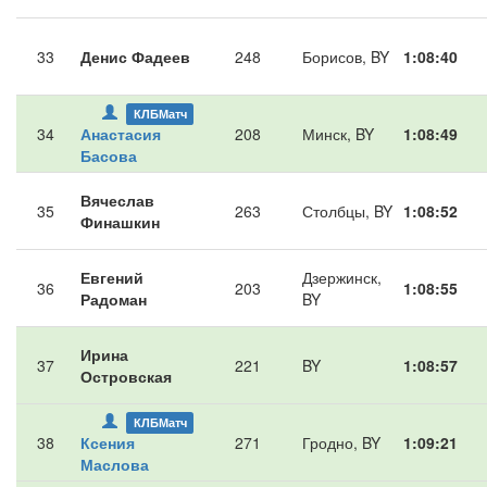
33
Денис Фадеев
248
Борисов, BY
1:08:40
КЛБМатч
34
Анастасия
208
Минск, BY
1:08:49
Басова
Вячеслав
35
263
Столбцы, BY
1:08:52
Финашкин
Евгений
Дзержинск,
36
203
1:08:55
Радоман
BY
Ирина
37
221
BY
1:08:57
Островская
КЛБМатч
38
Ксения
271
Гродно, BY
1:09:21
Маслова