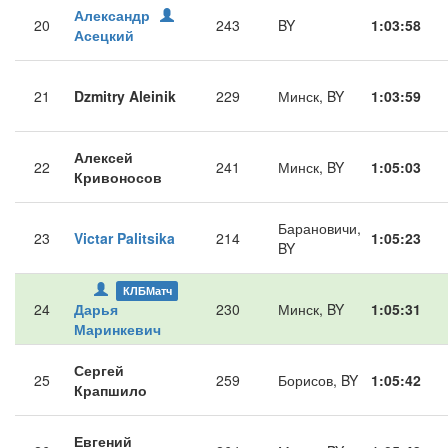
Александр
20
243
BY
1:03:58
Асецкий
21
Dzmitry Aleinik
229
Минск, BY
1:03:59
Алексей
22
241
Минск, BY
1:05:03
Кривоносов
Барановичи,
23
Victar Palitsika
214
1:05:23
BY
КЛБМатч
24
Дарья
230
Минск, BY
1:05:31
Маринкевич
Сергей
25
259
Борисов, BY
1:05:42
Крапшило
Евгений