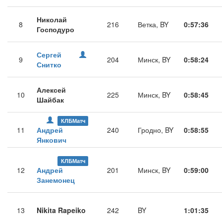
Николай
8
216
Ветка, BY
0:57:36
Господуро
Сергей
9
204
Минск, BY
0:58:24
Снитко
Алексей
10
225
Минск, BY
0:58:45
Шайбак
КЛБМатч
11
Андрей
240
Гродно, BY
0:58:55
Янкович
КЛБМатч
12
Андрей
201
Минск, BY
0:59:00
Занемонец
13
Nikita Rapeiko
242
BY
1:01:35