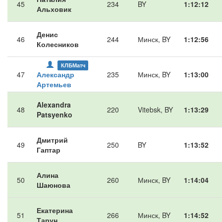
45
234
BY
1:12:12
Альховик
Денис
46
244
Минск, BY
1:12:56
Колесников
КЛБМатч
47
Александр
235
Минск, BY
1:13:00
Артемьев
Alexandra
48
220
Vitebsk, BY
1:13:29
Patsyenko
Дмитрий
49
250
BY
1:13:52
Гаптар
Алина
50
260
Минск, BY
1:14:04
Шаюнова
Екатерина
51
266
Минск, BY
1:14:52
Тарун