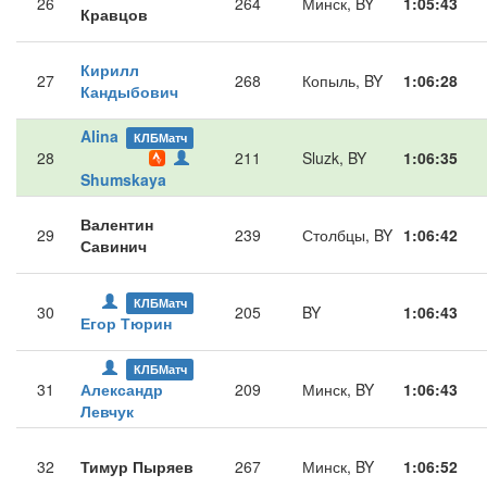
26
264
Минск, BY
1:05:43
Кравцов
Кирилл
27
268
Копыль, BY
1:06:28
Кандыбович
Alina
КЛБМатч
28
211
Sluzk, BY
1:06:35
Shumskaya
Валентин
29
239
Столбцы, BY
1:06:42
Савинич
КЛБМатч
30
205
BY
1:06:43
Егор Тюрин
КЛБМатч
31
Александр
209
Минск, BY
1:06:43
Левчук
32
Тимур Пыряев
267
Минск, BY
1:06:52