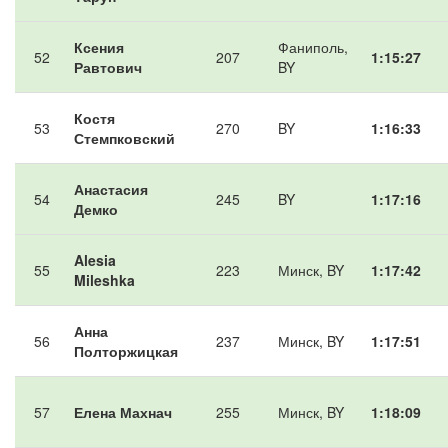
Ксения
Фаниполь,
52
207
1:15:27
Равтович
BY
Костя
53
270
BY
1:16:33
Стемпковский
Анастасия
54
245
BY
1:17:16
Демко
Alesia
55
223
Минск, BY
1:17:42
Mileshka
Анна
56
237
Минск, BY
1:17:51
Полторжицкая
57
Елена Махнач
255
Минск, BY
1:18:09