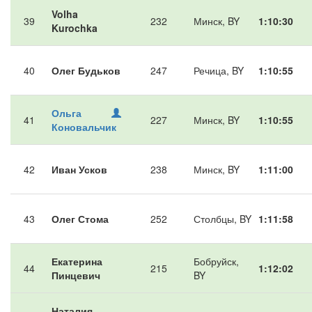
Volha
39
232
Минск, BY
1:10:30
Kurochka
40
Олег Будьков
247
Речица, BY
1:10:55
Ольга
41
227
Минск, BY
1:10:55
Коновальчик
42
Иван Усков
238
Минск, BY
1:11:00
43
Олег Стома
252
Столбцы, BY
1:11:58
Екатерина
Бобруйск,
44
215
1:12:02
Пинцевич
BY
Наталия