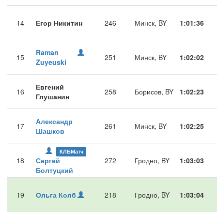
14
Егор Никитин
246
Минск, BY
1:01:36
Raman
15
251
Минск, BY
1:02:02
Zuyeuski
Евгений
16
258
Борисов, BY
1:02:23
Глушанин
Александр
17
261
Минск, BY
1:02:25
Шашков
КЛБМатч
18
Сергей
272
Гродно, BY
1:03:03
Болтуцкий
19
Ольга Колб
218
Гродно, BY
1:03:04