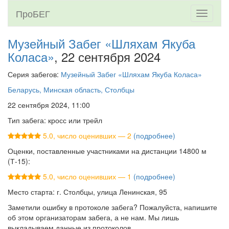
ПроБЕГ
Toggle
navigati
Музейный Забег «Шляхам Якуба
Коласа»
, 22 сентября 2024
Серия забегов:
Музейный Забег «Шляхам Якуба Коласа»
Беларусь, Минская область, Столбцы
22 сентября 2024, 11:00
Тип забега: кросс или трейл
5.0, число оценивших — 2
(подробнее)
Оценки, поставленные участниками на дистанции 14800 м
(Т-15):
5.0, число оценивших — 1
(подробнее)
Место старта: г. Столбцы, улица Ленинская, 95
Заметили ошибку в протоколе забега? Пожалуйста, напишите
об этом организаторам забега, а не нам. Мы лишь
выкладываем данные из протоколов.