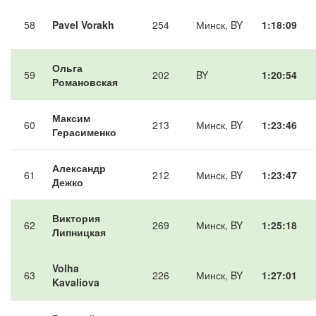
58
Pavel Vorakh
254
Минск, BY
1:18:09
Ольга
59
202
BY
1:20:54
Романовская
Максим
60
213
Минск, BY
1:23:46
Герасименко
Александр
61
212
Минск, BY
1:23:47
Дежко
Виктория
62
269
Минск, BY
1:25:18
Липницкая
Volha
63
226
Минск, BY
1:27:01
Kavaliova