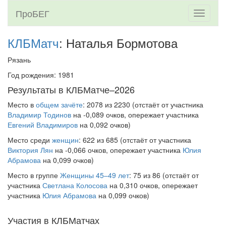
ПроБЕГ
Toggle
navigati
КЛБМатч
: Наталья Бормотова
Рязань
Год рождения: 1981
Результаты в КЛБМатче–2026
Место в
общем зачёте
: 2078 из 2230 (отстаёт от участника
Владимир Тодинов
на -0,089 очков, опережает участника
Евгений Владимиров
на 0,092 очков)
Место среди
женщин
: 622 из 685 (отстаёт от участника
Виктория Лян
на -0,066 очков, опережает участника
Юлия
Абрамова
на 0,099 очков)
Место в группе
Женщины 45–49 лет
: 75 из 86 (отстаёт от
участника
Светлана Колосова
на 0,310 очков, опережает
участника
Юлия Абрамова
на 0,099 очков)
Участия в КЛБМатчах