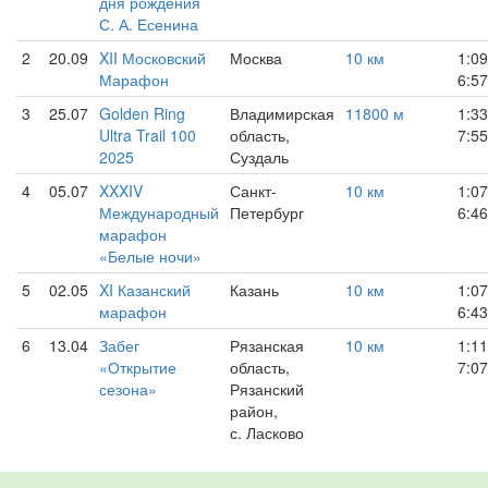
дня рождения
С. А. Есенина
2
20.09
XII Московский
Москва
10 км
1:09
Марафон
6:57
3
25.07
Golden Ring
Владимирская
11800 м
1:33
Ultra Trail 100
область,
7:55
2025
Суздаль
4
05.07
XXXIV
Санкт-
10 км
1:07
Международный
Петербург
6:46
марафон
«Белые ночи»
5
02.05
XI Казанский
Казань
10 км
1:07
марафон
6:43
6
13.04
Забег
Рязанская
10 км
1:11
«Открытие
область,
7:07
сезона»
Рязанский
район,
с. Ласково