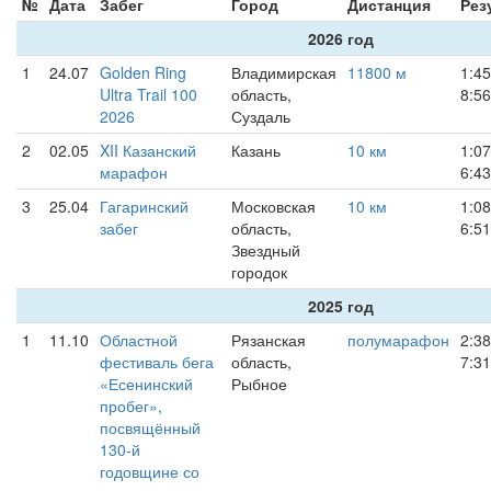
№
Дата
Забег
Город
Дистанция
Рез
2026 год
1
24.07
Golden Ring
Владимирская
11800 м
1:45
Ultra Trail 100
область,
8:56
2026
Суздаль
2
02.05
XII Казанский
Казань
10 км
1:07
марафон
6:43
3
25.04
Гагаринский
Московская
10 км
1:08
забег
область,
6:51
Звездный
городок
2025 год
1
11.10
Областной
Рязанская
полумарафон
2:38
фестиваль бега
область,
7:31
«Есенинский
Рыбное
пробег»,
посвящённый
130-й
годовщине со