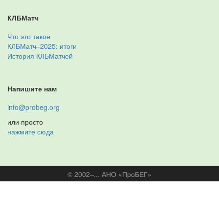
КЛБМатч
Что это такое
КЛБМатч–2025: итоги
История КЛБМатчей
Напишите нам
info@probeg.org
или просто
нажмите сюда
© 2002–... АНО «ПроБЕГ»