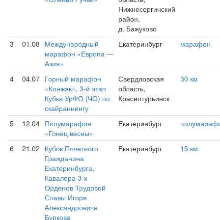
Нижнесергинский
район,
д. Бажуково
3
01.08
Международный
Екатеринбург
марафон
марафон «Европа —
Азия»
4
04.07
Горный марафон
Свердловская
30 км
«Конжак», 3-й этап
область,
Кубка УрФО (ЧО) по
Краснотурьинск
скайраннингу
5
12.04
Полумарафон
Екатеринбург
полумараф
«Гонец весны»
6
21.02
Кубок Почетного
Екатеринбург
15 км
Гражданина
Екатеринбурга,
Кавалера 3-х
Орденов Трудовой
Славы Игоря
Александровича
Буркова