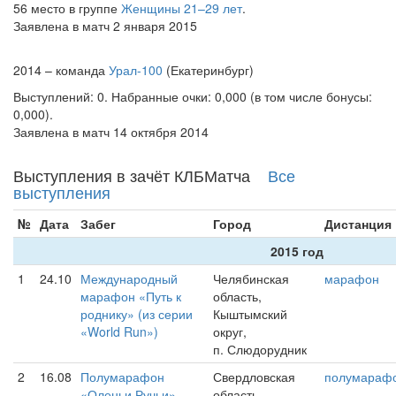
56 место в группе
Женщины 21–29 лет
.
Заявлена в матч 2 января 2015
2014 – команда
Урал-100
(Екатеринбург)
Выступлений: 0. Набранные очки: 0,000 (в том числе бонусы:
0,000).
Заявлена в матч 14 октября 2014
Выступления в зачёт КЛБМатча
Все
выступления
№
Дата
Забег
Город
Дистанция
2015 год
1
24.10
Международный
Челябинская
марафон
марафон «Путь к
область,
роднику» (из серии
Кыштымский
«World Run»)
округ,
п. Слюдорудник
2
16.08
Полумарафон
Свердловская
полумараф
«Оленьи Ручьи»
область,