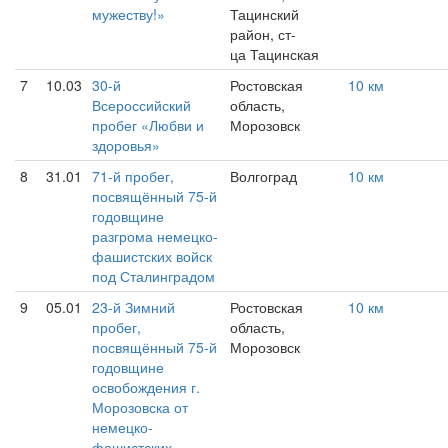
мужеству!»
Тацинский
район, ст-
ца Тацинская
7
10.03
30-й
Ростовская
10 км
Всероссийский
область,
пробег «Любви и
Морозовск
здоровья»
8
31.01
71-й пробег,
Волгоград
10 км
посвящённый 75-й
годовщине
разгрома немецко-
фашистских войск
под Сталинградом
9
05.01
23-й Зимний
Ростовская
10 км
пробег,
область,
посвящённый 75-й
Морозовск
годовщине
освобождения г.
Морозовска от
немецко-
фашистских