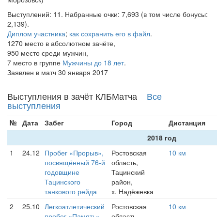
Выступлений: 11. Набранные очки: 7,693 (в том числе бонусы:
2,139).
Диплом участника
;
как сохранить его в файл
.
1270 место в абсолютном зачёте,
950 место среди мужчин,
7 место в группе
Мужчины до 18 лет
.
Заявлен в матч 30 января 2017
Выступления в зачёт КЛБМатча
Все
выступления
№
Дата
Забег
Город
Дистанция
2018 год
1
24.12
Пробег «Прорыв»,
Ростовская
10 км
посвящённый 76-й
область,
годовщине
Тацинский
Тацинского
район,
танкового рейда
х. Надёжевка
2
25.10
Легкоатлетический
Ростовская
10 км
пробег «Память»
область,