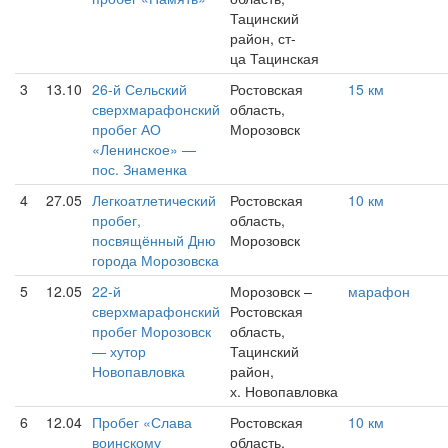
Тацинский
район, ст-
ца Тацинская
3
13.10
26-й Сельский
Ростовская
15 км
сверхмарафонский
область,
пробег АО
Морозовск
«Ленинское» —
пос. Знаменка
4
27.05
Легкоатлетический
Ростовская
10 км
пробег,
область,
посвящённый Дню
Морозовск
города Морозовска
5
12.05
22-й
Морозовск –
марафон
сверхмарафонский
Ростовская
пробег Морозовск
область,
— хутор
Тацинский
Новопавловка
район,
х. Новопавловка
6
12.04
Пробег «Слава
Ростовская
10 км
воинскому
область,