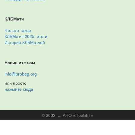
КЛБМатч
Что это такое
КЛБМатч–2025: итоги
История КЛБМатчей
Напишите нам
info@probeg.org
или просто
нажмите сюда
© 2002–... АНО «ПроБЕГ»