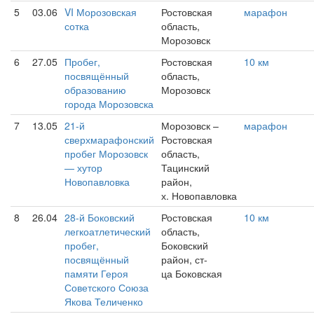
5
03.06
VI Морозовская
Ростовская
марафон
сотка
область,
Морозовск
6
27.05
Пробег,
Ростовская
10 км
посвящённый
область,
образованию
Морозовск
города Морозовска
7
13.05
21-й
Морозовск –
марафон
сверхмарафонский
Ростовская
пробег Морозовск
область,
— хутор
Тацинский
Новопавловка
район,
х. Новопавловка
8
26.04
28-й Боковский
Ростовская
10 км
легкоатлетический
область,
пробег,
Боковский
посвящённый
район, ст-
памяти Героя
ца Боковская
Советского Союза
Якова Теличенко