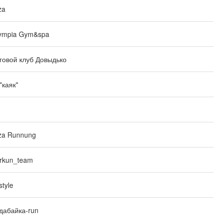
za
ympia Gym&spa
говой клуб Довыдько
 "каяк"
za Runnung
rkun_team
style
дабайка-run