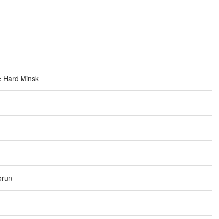
e Hard Minsk
orun