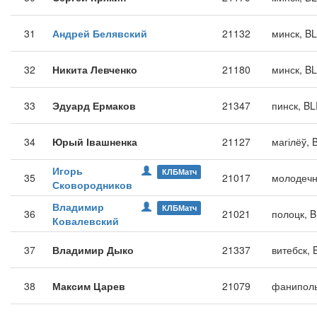
31
Андрей Белявский
21132
минск, B
32
Никита Левченко
21180
минск, B
33
Эдуард Ермаков
21347
пинск, B
34
Юрый Івашненка
21127
магілёў, 
Игорь
КЛБМатч
35
21017
молодечн
Сковородников
Владимир
КЛБМатч
36
21021
полоцк, 
Ковалевский
37
Владимир Дыко
21337
витебск, 
38
Максим Царев
21079
фаниполь