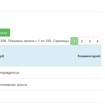
льтр
 336. Показаны записи с 1 по 100. Страницы:
1
2
3
4
уб
Комментарий
ympiagymrun
гилевская трасса