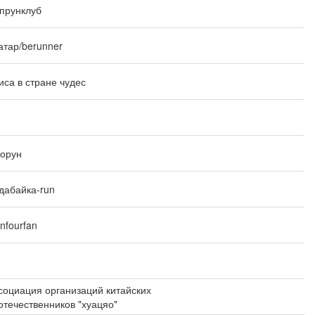
прунклуб
атар/berunner
иса в стране чудес
орун
дабайка-run
nfourfan
социация организаций китайских
отечественников "хуацяо"