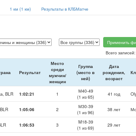
1 км (1 км)
Результаты в КЛБМатче
Применить фи
Всего записей:
Место
Группа
Дата
среди
трана
Результат
(место в
рождения,
Кл
мужчин/
ней)
возраст
женщин
М40-49
ка, BLR
1:02:21
1
41 год
Ol
(1 из 65)
М30-39
 BLR
1:05:06
2
38 лет
Мо
(1 из 96)
M18-39
BLR
1:06:53
3
29 лет
(1 из 69)