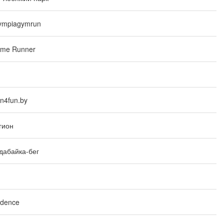
ympiagymrun
me Runner
n4fun.by
гион
дабайка-бег
dence