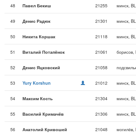
48
Павел Бекиш
21255
минск, B
49
Денис Радюк
21301
минск, B
50
Никита Коршак
21118
минск, B
51
Виталий Потапёнок
21061
борисов,
52
Денис Яцковский
21058
подсвиль
53
Yury Korshun
21012
минск, B
54
Максим Кость
21304
минск, B
55
Василий Кримачёв
21306
минск, B
56
Анатолий Кривошей
21048
могилёв,