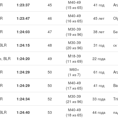
М40-49
LR
1:23:37
45
41 год
Ar
(15 из 65)
М40-49
LR
1:23:47
46
45 лет
Ol
(16 из 65)
М30-39
LR
1:24:03
47
38 лет
Бе
(19 из 96)
М30-39
 BLR
1:24:15
48
31 год
ск
(20 из 96)
M18-39
е, BLR
1:24:20
49
22 года
(11 из 69)
М60+
LR
1:24:29
50
61 год
Ar
(1 из 7)
М40-49
LR
1:24:29
50
41 год
Ba
(17 из 65)
М30-39
LR
1:24:34
52
33 года
Tri
(21 из 96)
М40-49
 BLR
1:24:40
53
44 года
па
(18 из 65)