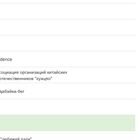
dence
социация организаций китайских
отечественников "хуацяо"
дабайка-бег
 "лебяжий парк"