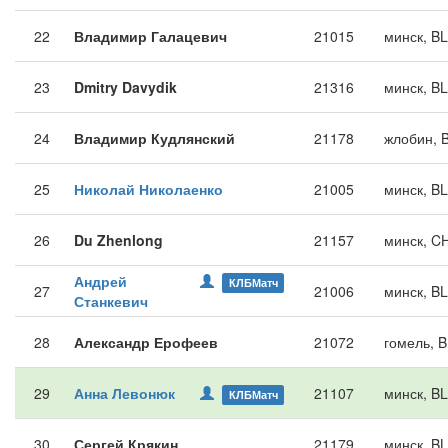
22
Владимир Галацевич
21015
минск, B
23
Dmitry Davydik
21316
минск, B
24
Владимир Кудлянский
21178
жлобин, 
25
Николай Николаенко
21005
минск, B
26
Du Zhenlong
21157
минск, C
Андрей
КЛБМатч
27
21006
минск, B
Станкевич
28
Александр Ерофеев
21072
гомель, 
29
Анна Левонюк
21107
минск, B
КЛБМатч
30
Сергей Крякин
21179
минск, B