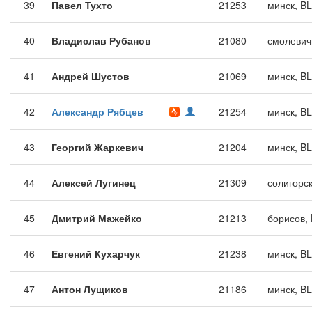
39
Павел Тухто
21253
минск, B
40
Владислав Рубанов
21080
смолевич
41
Андрей Шустов
21069
минск, B
42
Александр Рябцев
21254
минск, B
43
Георгий Жаркевич
21204
минск, B
44
Алексей Лугинец
21309
солигорс
45
Дмитрий Мажейко
21213
борисов,
46
Евгений Кухарчук
21238
минск, B
47
Антон Лущиков
21186
минск, B