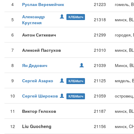
4
Руслан Веремейчик
21223
гомель, 
Александр
КЛБМатч
5
21318
минск, B
Кругленя
6
Антон Ситкевич
21299
городея,
7
Алексей Пастухов
21010
минск, B
8
Ян Дедович
21039
Минск, B
9
Сергей Азарко
21125
мядель, 
КЛБМатч
10
Сергей Широков
21059
островец
КЛБМатч
11
Виктор Гелохов
21187
минск, B
12
Liu Guocheng
21156
минск, C