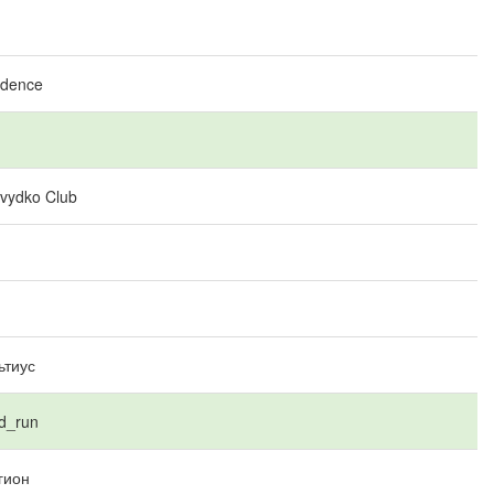
dence
vydko Club
ьтиус
d_run
гион