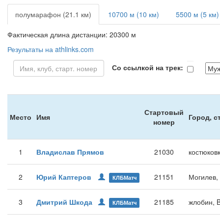
полумарафон (21.1 км)
10700 м (10 км)
5500 м (5 км)
Фактическая длина дистанции: 20300 м
Результаты на athlinks.com
Со ссылкой на трек:
Стартовый
Место
Имя
Город, с
номер
1
Владислав Прямов
21030
костюков
2
Юрий Каптеров
21151
Могилев,
КЛБМатч
3
Дмитрий Шкода
21185
жлобин, 
КЛБМатч