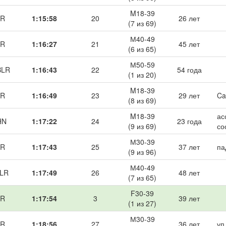
M18-39
LR
1:15:58
20
26 лет
(7 из 69)
М40-49
LR
1:16:27
21
45 лет
(6 из 65)
М50-59
BLR
1:16:43
22
54 года
(1 из 20)
M18-39
LR
1:16:49
23
29 лет
Ca
(8 из 69)
M18-39
ас
HN
1:17:22
24
23 года
(9 из 69)
со
М30-39
LR
1:17:43
25
37 лет
па
(9 из 96)
М40-49
BLR
1:17:49
26
48 лет
(7 из 65)
F30-39
LR
1:17:54
3
39 лет
(1 из 27)
М30-39
LR
1:18:56
27
36 лет
уп