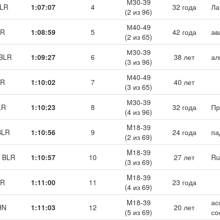
М30-39
BLR
1:07:07
4
32 года
Ла
(2 из 96)
М40-49
LR
1:08:59
5
42 года
ав
(2 из 65)
М30-39
 BLR
1:09:27
6
38 лет
ал
(3 из 96)
М40-49
LR
1:10:02
7
40 лет
(3 из 65)
М30-39
LR
1:10:23
8
32 года
Пр
(4 из 96)
M18-39
BLR
1:10:56
9
24 года
па
(2 из 69)
M18-39
, BLR
1:10:57
10
27 лет
Ru
(3 из 69)
M18-39
LR
1:11:00
11
23 года
(4 из 69)
M18-39
ас
HN
1:11:03
12
20 лет
(5 из 69)
со