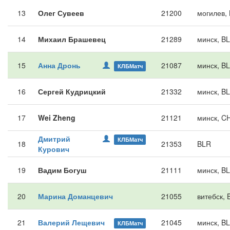
13
Олег Сувеев
21200
могилев,
14
Михаил Брашевец
21289
минск, B
15
Анна Дронь
21087
минск, B
КЛБМатч
16
Сергей Кудрицкий
21332
минск, B
17
Wei Zheng
21121
минск, C
Дмитрий
КЛБМатч
18
21353
BLR
Курович
19
Вадим Богуш
21111
минск, B
20
Марина Доманцевич
21055
витебск, 
21
Валерий Лещевич
21045
минск, B
КЛБМатч