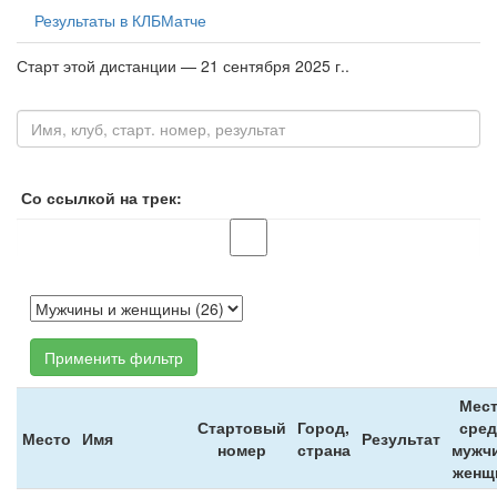
Результаты в КЛБМатче
Старт этой дистанции — 21 сентября 2025 г..
Со ссылкой на трек:
Применить фильтр
Мес
Стартовый
Город,
сре
Место
Имя
Результат
номер
страна
мужчи
женщ