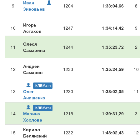
Иван
9
1204
1:33:04,66
8
Зиновьев
Игорь
10
1247
1:34:14,42
9
Астахов
Олеся
11
1244
1:35:23,72
2
Самарина
Андрей
12
1233
1:35:24,59
10
Самарин
КЛБМатч
13
Олег
1230
1:38:02,05
11
Анищенко
КЛБМатч
14
Марина
1215
1:39:31,29
3
Хохлова
Кирилл
15
1232
1:48:02,43
12
Белянский