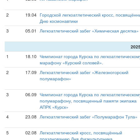
2
19.04
Городской легкоатлетический кросс, посвящённ
Дню космонавтики
3
05.01
Легкоатлетический забег «Химическая десятка»
2025
1
18.10
Чемпионат города Курска по легкоатлетическом
марафону «Курский соловей».
2
17.09
Легкоатлетический забег «Железногорский
полумарафон»
3
06.09
Чемпионат города Курска по легкоатлетическом
полумарафону, посвященный памяти экипажа
АПРК «Курск»
4
23.08
Легкоатлетический забег «Полумарафон Тула»
5
02.08
Легкоатлетический кросс, посвящённый
празднованию Дня физкультурника