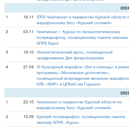
2024
1
16.11
XXVI Чемпионат и первенство Курской области 
марафонскому бегу «Курский соловей»
2
03.11
Чемпионат г. Курска по легкоатлетическому
полумарафону, посвященному памяти экипажа
АПРК Курск
3
19.10
Легкоатлетический кросс, посвящённый
празднованию Дня физкультурника
4
21.04
ХI Культурный марафон «Бег в помощь» в рамк
программы «Московское долголетие»,
посвященный возрождению весенних марафон
КЛБ «МИР» в ЦПКиО им Горького
2023
1
22.10
Чемпионат и первенство Курской области по
марафонскому бегу «Курский соловей»
2
10.09
Курский полумарафон, посвященному памяти
экипажу АПРК «Курск»