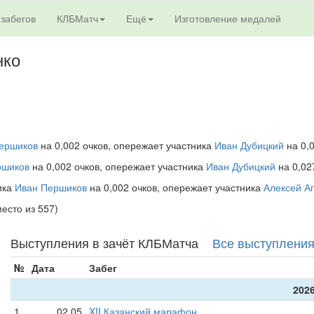
 забегов
КЛБМатч
Ещё
Изготовление медалей
нко
ершиков
на 0,002 очков, опережает участника
Иван Дубицкий
на 0,0
ршиков
на 0,002 очков, опережает участника
Иван Дубицкий
на 0,02
ника
Иван Першиков
на 0,002 очков, опережает участника
Алексей А
место из 557)
Выступления в зачёт КЛБМатча
Все выступлени
№
Дата
Забег
2026
1
02.05
XII Казанский марафон