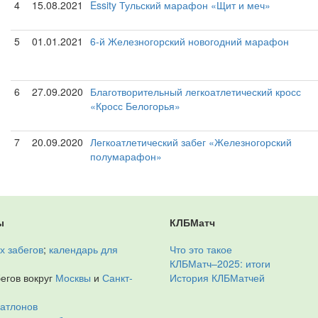
4
15.08.2021
Essity Тульский марафон «Щит и меч»
5
01.01.2021
6-й Железногорский новогодний марафон
6
27.09.2020
Благотворительный легкоатлетический кросс
«Кросс Белогорья»
7
20.09.2020
Легкоатлетический забег «Железногорский
полумарафон»
ы
КЛБМатч
х забегов
;
календарь для
Что это такое
КЛБМатч–2025: итоги
егов вокруг
Москвы
и
Санкт-
История КЛБМатчей
иатлонов