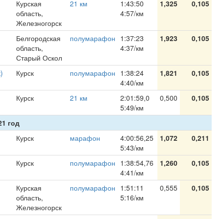
Курская
21 км
1:43:50
1,325
0,105
область,
4:57/км
Железногорск
Белгородская
полумарафон
1:37:23
1,923
0,105
область,
4:37/км
Старый Оскол
)
Курск
полумарафон
1:38:24
1,821
0,105
4:40/км
Курск
21 км
2:01:59,0
0,500
0,105
5:49/км
21 год
Курск
марафон
4:00:56,25
1,072
0,211
5:43/км
Курск
полумарафон
1:38:54,76
1,260
0,105
4:41/км
Курская
полумарафон
1:51:11
0,555
0,105
область,
5:16/км
Железногорск