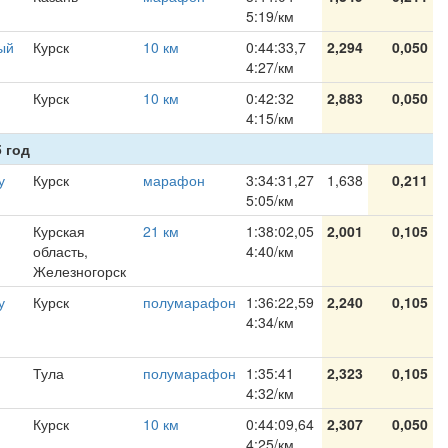
5:19/км
ый
Курск
10 км
0:44:33,7
2,294
0,050
4:27/км
Курск
10 км
0:42:32
2,883
0,050
4:15/км
 год
у
Курск
марафон
3:34:31,27
1,638
0,211
5:05/км
Курская
21 км
1:38:02,05
2,001
0,105
область,
4:40/км
Железногорск
у
Курск
полумарафон
1:36:22,59
2,240
0,105
4:34/км
Тула
полумарафон
1:35:41
2,323
0,105
4:32/км
Курск
10 км
0:44:09,64
2,307
0,050
4:25/км