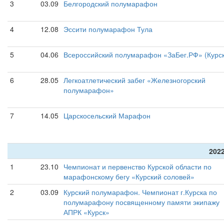
3
03.09
Белгородский полумарафон
4
12.08
Эссити полумарафон Тула
5
04.06
Всероссийский полумарафон «ЗаБег.РФ» (Курск
6
28.05
Легкоатлетический забег «Железногорский
полумарафон»
7
14.05
Царскосельский Марафон
2022
1
23.10
Чемпионат и первенство Курской области по
марафонскому бегу «Курский соловей»
2
03.09
Курский полумарафон. Чемпионат г.Курска по
полумарафону посвященному памяти экипажу
АПРК «Курск»