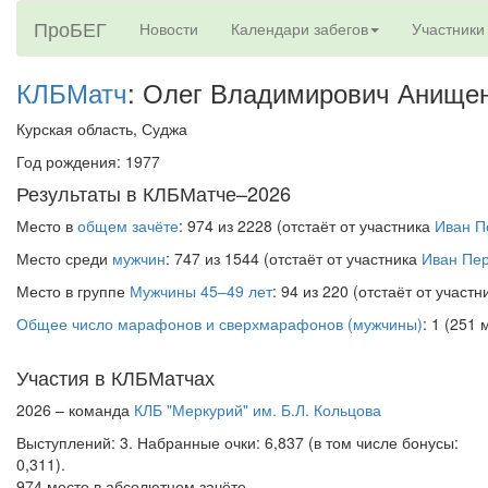
ПроБЕГ
Новости
Календари забегов
Участники
КЛБМатч
: Олег Владимирович Анище
Курская область, Суджа
Год рождения: 1977
Результаты в КЛБМатче–2026
Место в
общем зачёте
: 974 из 2228 (отстаёт от участника
Иван П
Место среди
мужчин
: 747 из 1544 (отстаёт от участника
Иван Пе
Место в группе
Мужчины 45–49 лет
: 94 из 220 (отстаёт от участ
Общее число марафонов и сверхмарафонов (мужчины)
: 1 (251 
Участия в КЛБМатчах
2026 – команда
КЛБ "Меркурий" им. Б.Л. Кольцова
Выступлений: 3. Набранные очки: 6,837 (в том числе бонусы:
0,311).
974 место в абсолютном зачёте,