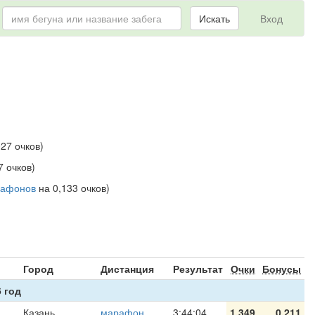
Искать
Вход
27 очков)
7 очков)
гафонов
на 0,133 очков)
я
Город
Дистанция
Результат
Очки
Бонусы
 год
Казань
марафон
3:44:04
1,349
0,211