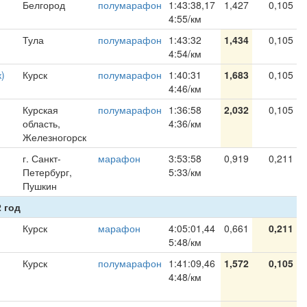
Белгород
полумарафон
1:43:38,17
1,427
0,105
4:55/км
Тула
полумарафон
1:43:32
1,434
0,105
4:54/км
)
Курск
полумарафон
1:40:31
1,683
0,105
4:46/км
Курская
полумарафон
1:36:58
2,032
0,105
область,
4:36/км
Железногорск
г. Санкт-
марафон
3:53:58
0,919
0,211
Петербург,
5:33/км
Пушкин
 год
Курск
марафон
4:05:01,44
0,661
0,211
5:48/км
Курск
полумарафон
1:41:09,46
1,572
0,105
4:48/км