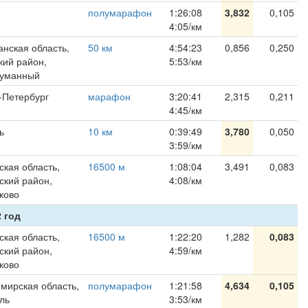
полумарафон
1:26:08
3,832
0,105
4:05/км
нская область,
50 км
4:54:23
0,856
0,250
кий район,
5:53/км
Туманный
-Петербург
марафон
3:20:41
2,315
0,211
4:45/км
ь
10 км
0:39:49
3,780
0,050
3:59/км
ская область,
16500 м
1:08:04
3,491
0,083
ский район,
4:08/км
сково
 год
ская область,
16500 м
1:22:20
1,282
0,083
ский район,
4:59/км
сково
мирская область,
полумарафон
1:21:58
4,634
0,105
ль
3:53/км