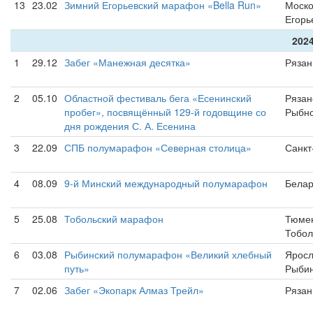
13
23.02
Зимний Егорьевский марафон «Bella Run»
Моско
Егорь
2024
1
29.12
Забег «Манежная десятка»
Рязан
2
05.10
Областной фестиваль бега «Есенинский
Рязан
пробег», посвящённый 129-й годовщине со
Рыбн
дня рождения С. А. Есенина
3
22.09
СПБ полумарафон «Северная столица»
Санкт
4
08.09
9-й Минский международный полумарафон
Белар
5
25.08
Тобольский марафон
Тюмен
Тобол
6
03.08
Рыбинский полумарафон «Великий хлебный
Яросл
путь»
Рыбин
7
02.06
Забег «Экопарк Алмаз Трейл»
Рязан