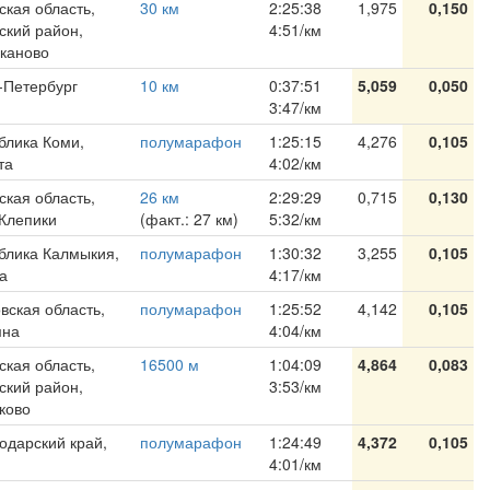
ская область,
30 км
2:25:38
1,975
0,150
ский район,
4:51/км
еканово
-Петербург
10 км
0:37:51
5,059
0,050
3:47/км
блика Коми,
полумарафон
1:25:15
4,276
0,105
та
4:02/км
ская область,
26 км
2:29:29
0,715
0,130
Клепики
(факт.: 27 км)
5:32/км
блика Калмыкия,
полумарафон
1:30:32
3,255
0,105
а
4:17/км
вская область,
полумарафон
1:25:52
4,142
0,105
мна
4:04/км
ская область,
16500 м
1:04:09
4,864
0,083
ский район,
3:53/км
сково
одарский край,
полумарафон
1:24:49
4,372
0,105
4:01/км