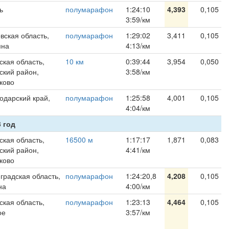
ь
полумарафон
1:24:10
4,393
0,105
3:59/км
вская область,
полумарафон
1:29:02
3,411
0,105
мна
4:13/км
ская область,
10 км
0:39:44
3,954
0,050
ский район,
3:58/км
сково
одарский край,
полумарафон
1:25:58
4,001
0,105
4:04/км
 год
ская область,
16500 м
1:17:17
1,871
0,083
ский район,
4:41/км
сково
градская область,
полумарафон
1:24:20,8
4,208
0,105
на
4:00/км
ская область,
полумарафон
1:23:13
4,464
0,105
ое
3:57/км