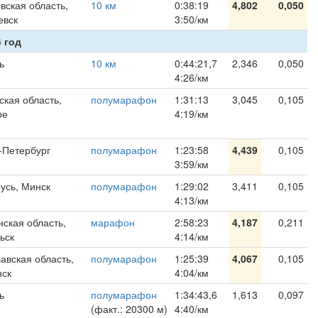
вская область,
10 км
0:38:19
4,802
0,050
евск
3:50/км
 год
ь
10 км
0:44:21,7
2,346
0,050
4:26/км
ская область,
полумарафон
1:31:13
3,045
0,105
ое
4:19/км
-Петербург
полумарафон
1:23:58
4,439
0,105
3:59/км
усь, Минск
полумарафон
1:29:02
3,411
0,105
4:13/км
ская область,
марафон
2:58:23
4,187
0,211
ьск
4:14/км
авская область,
полумарафон
1:25:39
4,067
0,105
ск
4:04/км
ь
полумарафон
1:34:43,6
1,613
0,097
(факт.: 20300 м)
4:40/км