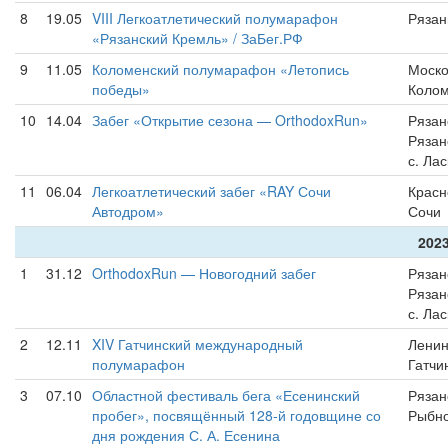
8
19.05
VIII Легкоатлетический полумарафон
Рязан
«Рязанский Кремль» / ЗаБег.РФ
9
11.05
Коломенский полумарафон «Летопись
Моско
победы»
Коло
10
14.04
Забег «Открытие сезона — OrthodoxRun»
Рязан
Рязан
с. Ла
11
06.04
Легкоатлетический забег «RAY Сочи
Красн
Автодром»
Сочи
2023
1
31.12
OrthodoxRun — Новогодний забег
Рязан
Рязан
с. Ла
2
12.11
XIV Гатчинский международный
Ленин
полумарафон
Гатчи
3
07.10
Областной фестиваль бега «Есенинский
Рязан
пробег», посвящённый 128-й годовщине со
Рыбн
дня рождения С. А. Есенина