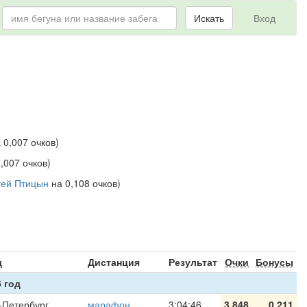
Искать
Вход
 0,007 очков)
,007 очков)
гей Птицын
на 0,108 очков)
я
д
Дистанция
Результат
Очки
Бонусы
 год
-Петербург
марафон
3:04:46
3,848
0,211