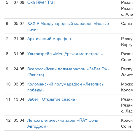
5
07.09
Oka River Trail
Рязан
Рязан
с. Ал
6
05.07
XXXIV Международный марафон «Белые
Санкт
ночи»
7
21.06
Арктический марафон
Респу
Ворку
8
31.05
Ультратрейл «Мещёрская магистраль»
Рязан
Спас-
9
24.05
Всероссийский полумарафон «ЗаБег.РФ»
Респу
(Элиста)
Элист
10
03.05
Коломенский полумарафон «Летопись
Моско
победы»
Коло
11
13.04
Забег «Открытие сезона»
Рязан
Рязан
с. Ла
12
05.04
Легкоатлетический забег «RAY Сочи
Красн
Автодром»
Сочи