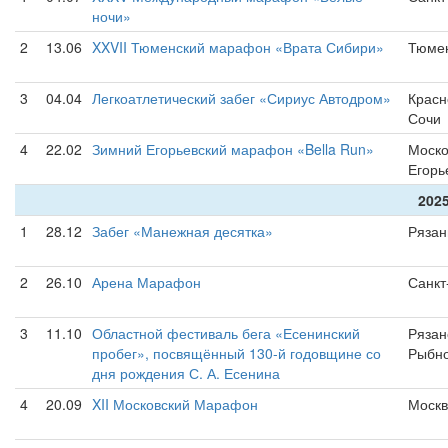
ночи»
2
13.06
XXVII Тюменский марафон «Врата Сибири»
Тюме
3
04.04
Легкоатлетический забег «Сириус Автодром»
Красн
Сочи
4
22.02
Зимний Егорьевский марафон «Bella Run»
Моско
Егорь
2025
1
28.12
Забег «Манежная десятка»
Рязан
2
26.10
Арена Марафон
Санкт
3
11.10
Областной фестиваль бега «Есенинский
Рязан
пробег», посвящённый 130-й годовщине со
Рыбн
дня рождения С. А. Есенина
4
20.09
XII Московский Марафон
Москв