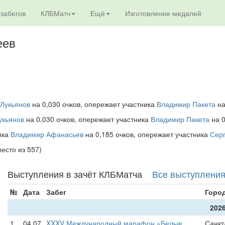
 забегов
КЛБМатч
Ещё
Изготовление медалей
еев
 Лукьянов
на 0,030 очков, опережает участника
Владимир Пакета
на
укьянов
на 0,030 очков, опережает участника
Владимир Пакета
на 0
ника
Владимир Афанасьев
на 0,185 очков, опережает участника
Сер
место из 557)
Выступления в зачёт КЛБМатча
Все выступлени
№
Дата
Забег
Горо
2026
1
04.07
XXXV Международный марафон «Белые
Санкт