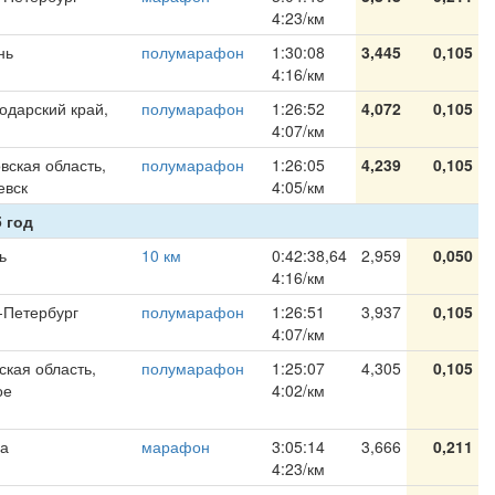
4:23/км
нь
полумарафон
1:30:08
3,445
0,105
4:16/км
одарский край,
полумарафон
1:26:52
4,072
0,105
4:07/км
вская область,
полумарафон
1:26:05
4,239
0,105
евск
4:05/км
 год
ь
10 км
0:42:38,64
2,959
0,050
4:16/км
-Петербург
полумарафон
1:26:51
3,937
0,105
4:07/км
ская область,
полумарафон
1:25:07
4,305
0,105
ое
4:02/км
а
марафон
3:05:14
3,666
0,211
4:23/км