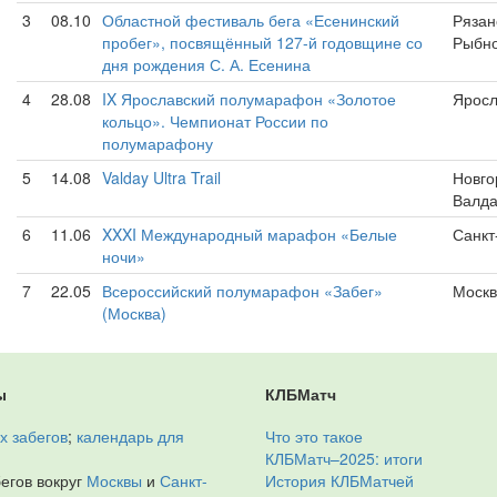
3
08.10
Областной фестиваль бега «Есенинский
Рязан
пробег», посвящённый 127-й годовщине со
Рыбн
дня рождения С. А. Есенина
4
28.08
IX Ярославский полумарафон «Золотое
Яросл
кольцо». Чемпионат России по
полумарафону
5
14.08
Valday Ultra Trail
Новго
Валд
6
11.06
XXXI Международный марафон «Белые
Санкт
ночи»
7
22.05
Всероссийский полумарафон «Забег»
Москв
(Москва)
ы
КЛБМатч
х забегов
;
календарь для
Что это такое
КЛБМатч–2025: итоги
егов вокруг
Москвы
и
Санкт-
История КЛБМатчей