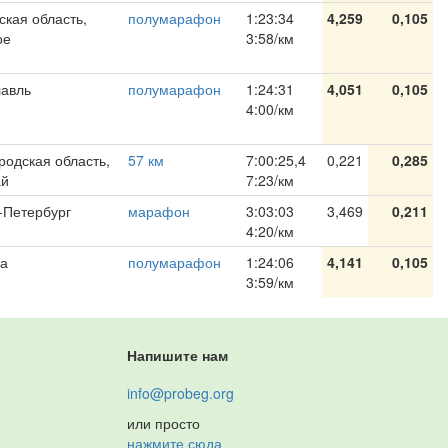
ская область,
полумарафон
1:23:34
4,259
0,105
ое
3:58/км
авль
полумарафон
1:24:31
4,051
0,105
4:00/км
родская область,
57 км
7:00:25,4
0,221
0,285
ай
7:23/км
-Петербург
марафон
3:03:03
3,469
0,211
4:20/км
а
полумарафон
1:24:06
4,141
0,105
3:59/км
Напишите нам
info@probeg.org
или просто
нажмите сюда