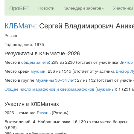
ПроБЕГ
Новости
Календари забегов
Участники
КЛБМатч
: Сергей Владимирович Аник
Рязань
Год рождения: 1975
Результаты в КЛБМатче–2026
Место в
общем зачёте
: 299 из 2230 (отстаёт от участника
Виктор
Место среди
мужчин
: 236 из 1545 (отстаёт от участника
Виктор Л
Место в группе
Мужчины 50–54 лет
: 27 из 152 (отстаёт от участ
Общее число марафонов и сверхмарафонов (мужчины)
: 1 (251 
Участия в КЛБМатчах
2026 – команда
Рязань
(Рязань)
Выступлений: 4. Набранные очки: 16,130 (в том числе бонусы:
0,526).
299 место в абсолютном зачёте,