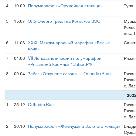
4
10.09
Полумарафон «Оружейная столица»
Тула
5
15.07
ЭЛ5-Энерго трейл на Кольской ВЭС
Мурма
Кольс
пос. 
6
11.06
XXXII Международный марафон «Белые
Санкт
ночи»
7
04.06
VII Легкоатлетический полумарафон
Рязан
«Рязанский Кремль» / ЗаБег.РФ
8
09.04
Забег «Открытие сезона — OrthodoxRun»
Рязан
Рязан
с. Ла
2022
1
25.12
OrthodoxRun
Рязан
Рязан
с. Ла
2
30.10
Полумарафон «Жемчужина Золотого кольца»
Влади
Сузда