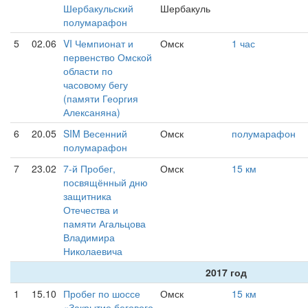
Шербакульский
Шербакуль
полумарафон
5
02.06
VI Чемпионат и
Омск
1 час
первенство Омской
области по
часовому бегу
(памяти Георгия
Алексаняна)
6
20.05
SIM Весенний
Омск
полумарафон
полумарафон
7
23.02
7-й Пробег,
Омск
15 км
посвящённый дню
защитника
Отечества и
памяти Агальцова
Владимира
Николаевича
2017 год
1
15.10
Пробег по шоссе
Омск
15 км
«Закрытие бегового