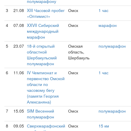
полумарафону
3
21.08
XIII Часовой пробег
Омск
1 час
«Оптимист»
4
07.08
XXVII Сибирский
Омск
марафон
международный
марафон
5
23.07
18-й открытый
Омская
полумарафон
областной
область,
Шербакульский
Шербакуль
полумарафон
6
11.06
IV Чемпионат и
Омск
1 час
первенство Омской
области по
часовому бегу
(памяти Георгия
Алексаняна)
7
15.05
SIM Весенний
Омск
полумарафон
полумарафон
8
09.05
Сверхмарафонский
Омск
15 км