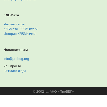
КЛБМатч
Что это такое
КЛБМатч–2025: итоги
История КЛБМатчей
Напишите нам
info@probeg.org
или просто
нажмите сюда
© 2002–... АНО «ПроБЕГ»