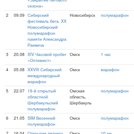
сезона»
2
09.09
Сибирский
Новосибирск
полумарафон
фестиваль бега. XX
Новосибирский
полумарафон
памяти Александра
Раевича
3
20.08
XIV Часовой пробег
Омск
1 час
«Оптимист»
4
05.08
XXVIII Сибирский
Омск
марафон
международный
марафон
5
22.07
19-й открытый
Омская
полумарафон
областной
область,
Шербакульский
Шербакуль
полумарафон
6
21.05
SIM Весенний
Омск
полумарафон
полумарафон
7
16.04
Открытие летнего
Омск
10 км