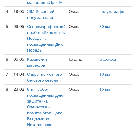
марафон «Ярче!»
4
19.05
SIM Весенний
Омск
полумарафон
полумарафон
5
09.05
Сверхмарафонский
Омск
30 км
пробег «Километры
Победы»,
посвящённый Дню
Победы
6
05.05
Казанский
Казань
марафон
марафон
7
14.04
Открытие летнего
Омск
10 км
бегового сезона
8
23.02
8-й Пробег,
Омск
15 км
посвящённый дню
защитника
Отечества и
памяти Агальцова
Владимира
Николаевича