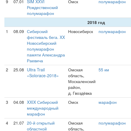
9
07.01
SIM XXVI
Омск
полумарафон
Рождественский
полумарафон
2018 год
1
08.09
Сибирский
Новосибирск
полумарафон
фестиваль бега. XX
Новосибирский
полумарафон
памяти Александра
Раевича
2
25.08
Ultra Trail
Омская
55 км
«Solorace-2018»
область,
Москаленский
район,
д. Гвоздёвка
3
04.08
XXIX Сибирский
Омск
марафон
международный
марафон
4
21.07
20-й открытый
Омская
полумарафон
областной
область,