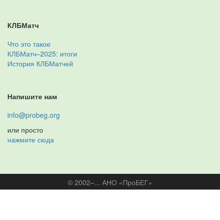
КЛБМатч
Что это такое
КЛБМатч–2025: итоги
История КЛБМатчей
Напишите нам
info@probeg.org
или просто
нажмите сюда
© 2002–... АНО «ПроБЕГ»