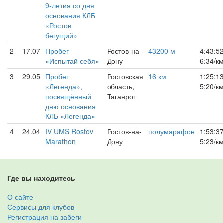
9-летия со дня
основания КЛБ
«Ростов
бегущий»
2
17.07
Пробег
Ростов-на-
43200 м
4:43:5
«Испытай себя»
Дону
6:34/к
3
29.05
Пробег
Ростовская
16 км
1:25:1
«Легенда»,
область,
5:20/к
посвящённый
Таганрог
дню основания
КЛБ «Легенда»
4
24.04
IV UMS Rostov
Ростов-на-
полумарафон
1:53:3
Marathon
Дону
5:23/к
Где вы находитесь
О сайте
Сервисы для клубов
Регистрация на забеги