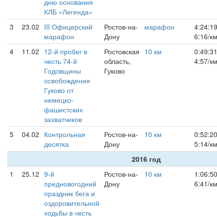
дню основания
КЛБ «Легенда»
3
23.02
III Офицерский
Ростов-на-
марафон
4:24:1
марафон
Дону
6:16/к
4
11.02
12-й пробег в
Ростовская
10 км
0:49:3
честь 74-й
область,
4:57/к
Годовщины
Гуково
освобождения
Гуково от
немецко-
фашистских
захватчиков
5
04.02
Контрольная
Ростов-на-
10 км
0:52:2
десятка
Дону
5:14/к
2016 год
1
25.12
9-й
Ростов-на-
10 км
1:06:5
предновогодний
Дону
6:41/к
праздник бега и
оздоровительной
ходьбы в честь