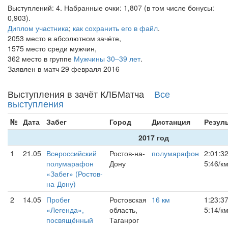
Выступлений: 4. Набранные очки: 1,807 (в том числе бонусы:
0,903).
Диплом участника
;
как сохранить его в файл
.
2053 место в абсолютном зачёте,
1575 место среди мужчин,
362 место в группе
Мужчины 30–39 лет
.
Заявлен в матч 29 февраля 2016
Выступления в зачёт КЛБМатча
Все
выступления
№
Дата
Забег
Город
Дистанция
Резул
2017 год
1
21.05
Всероссийский
Ростов-на-
полумарафон
2:01:3
полумарафон
Дону
5:46/к
«Забег» (Ростов-
на-Дону)
2
14.05
Пробег
Ростовская
16 км
1:23:3
«Легенда»,
область,
5:14/к
посвящённый
Таганрог