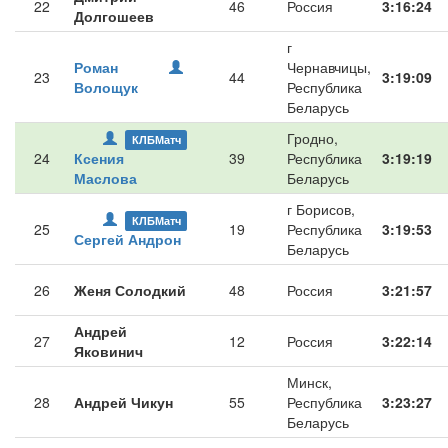
22
46
Россия
3:16:24
Долгошеев
г
Роман
Чернавчицы,
23
44
3:19:09
Волощук
Республика
Беларусь
Гродно,
КЛБМатч
24
Ксения
39
Республика
3:19:19
Маслова
Беларусь
г Борисов,
КЛБМатч
25
19
Республика
3:19:53
Сергей Андрон
Беларусь
26
Женя Солодкий
48
Россия
3:21:57
Андрей
27
12
Россия
3:22:14
Яковинич
Минск,
28
Андрей Чикун
55
Республика
3:23:27
Беларусь