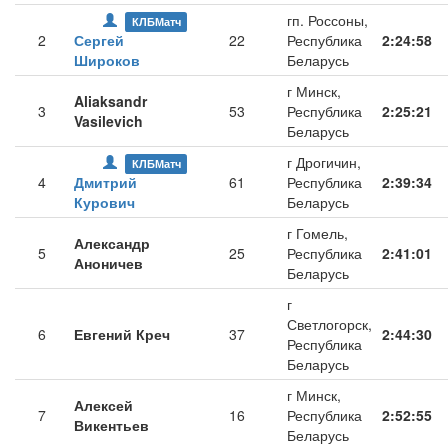
гп. Россоны,
КЛБМатч
2
Сергей
22
Республика
2:24:58
Широков
Беларусь
г Минск,
Aliaksandr
3
53
Республика
2:25:21
Vasilevich
Беларусь
г Дрогичин,
КЛБМатч
4
Дмитрий
61
Республика
2:39:34
Курович
Беларусь
г Гомель,
Александр
5
25
Республика
2:41:01
Аноничев
Беларусь
г
Светлогорск,
6
Евгений Креч
37
2:44:30
Республика
Беларусь
г Минск,
Алексей
7
16
Республика
2:52:55
Викентьев
Беларусь