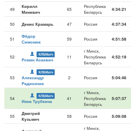
Кирилл
Республика
49
65
4:34:21
Миневич
Беларусь
50
Денис Крамарь
47
Россия
4:37:34
Фёдор
51
59
Россия
4:51:58
Симонюк
г Минск,
КЛБМатч
52
11
Республика
4:52:19
Роман Асаевич
Беларусь
КЛБМатч
53
Александр
2
Россия
5:04:46
Радиончик
г Минск,
КЛБМатч
54
41
Республика
5:07:37
Инна Трубкина
Беларусь
Дмитрий
55
58
Россия
5:09:08
Кузьмич
г Минск,