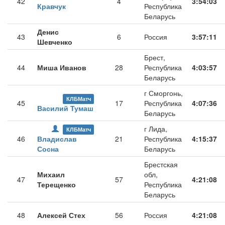
42
4
3:54:03
Кравчук
Республика
Беларусь
Денис
43
6
Россия
3:57:11
Шевченко
Брест,
44
Миша Иванов
28
Республика
4:03:57
Беларусь
г Сморгонь,
КЛБМатч
45
17
Республика
4:07:36
Василий Тумаш
Беларусь
г Лида,
КЛБМатч
46
Владислав
21
Республика
4:15:37
Сосна
Беларусь
Брестская
Михаил
обл,
47
57
4:21:08
Терещенко
Республика
Беларусь
48
Алексей Стех
56
Россия
4:21:08