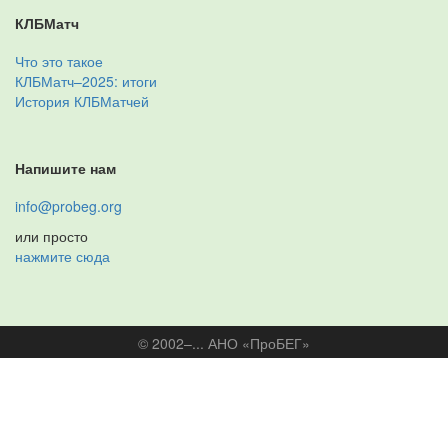
КЛБМатч
Что это такое
КЛБМатч–2025: итоги
История КЛБМатчей
Напишите нам
info@probeg.org
или просто
нажмите сюда
© 2002–... АНО «ПроБЕГ»