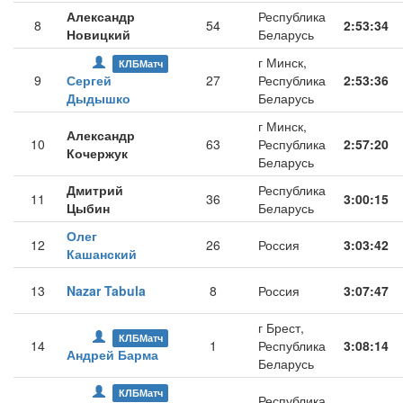
Александр
Республика
8
54
2:53:34
Новицкий
Беларусь
г Минск,
КЛБМатч
9
Сергей
27
Республика
2:53:36
Дыдышко
Беларусь
г Минск,
Александр
10
63
Республика
2:57:20
Кочержук
Беларусь
Дмитрий
Республика
11
36
3:00:15
Цыбин
Беларусь
Олег
12
26
Россия
3:03:42
Кашанский
13
Nazar Tabula
8
Россия
3:07:47
г Брест,
КЛБМатч
14
1
Республика
3:08:14
Андрей Барма
Беларусь
КЛБМатч
Республика