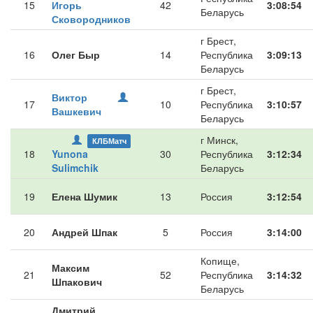
15
Игорь
42
3:08:54
Беларусь
Сковородников
г Брест,
16
Олег Быр
14
Республика
3:09:13
Беларусь
г Брест,
Виктор
17
10
Республика
3:10:57
Вашкевич
Беларусь
г Минск,
КЛБМатч
18
Yunona
30
Республика
3:12:34
Sulimchik
Беларусь
19
Елена Шумик
13
Россия
3:12:54
20
Андрей Шпак
5
Россия
3:14:00
Копище,
Максим
21
52
Республика
3:14:32
Шпакович
Беларусь
Дмитрий