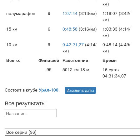
км)
полумарафон
9
1:07:44
(3:13/км)
1:18:07 (3:42/
км)
15 км
6
0:48:58
(3:16/км)
1:03:33 (4:14/
км)
10 км
9
0:42:21,27
(4:14/
0:48:14 (4:49/
км)
км)
Всего:
Финишей
Расстояние
Время
95
5012 км 18 м
16 суток
04:31:34,07
Состоит в клубе
Урал-100
.
Изменить даты
Все результаты