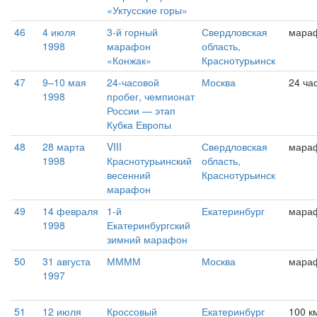
«Уктусские горы»
46
4 июля
3-й горный
Свердловская
мара
1998
марафон
область,
«Конжак»
Краснотурьинск
47
9–10 мая
24-часовой
Москва
24 ча
1998
пробег, чемпионат
России — этап
Кубка Европы
48
28 марта
VIII
Свердловская
мара
1998
Краснотурьинский
область,
весенний
Краснотурьинск
марафон
49
14 февраля
1-й
Екатеринбург
мара
1998
Екатеринбургский
зимний марафон
50
31 августа
ММММ
Москва
мара
1997
51
12 июля
Кроссовый
Екатеринбург
100 к