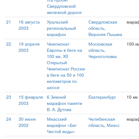
Свердловской
железной дороги
21
16 августа
Уральский
Свердловская
мара
2003
региональный
область,
марафон
Верхняя Пышма
22
19 апреля
Чемпионат
Московская
100 к
2003
Европы в беге на
область,
100 км, XII
Черноголовка
Открытый
Чемпионат России
в беге на 50 и 100
километров по
шоссе
23
15 февраля
6 Зимний
Екатеринбург
10 км
2003
марафон памяти
В. А. Дутова
24
30 июня
Миасский
Челябинская
мара
2002
марафон «Бег
область, Миасс
Чистой воды»