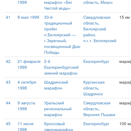
1999
марафон «Бег
область, Миасс
Чистой воды»
41
8 мая 1999
33-й
Свердловская
15 км
традиционный
область,
пробег
Белоярский
п.Белоярский —
район,
г.Заречный,
п.г.т. Белоярский
посвященный Дню
Победы
42
21 февраля
2-й
Екатеринбург
мара
1999
Екатеринбургский
зимний марафон
43
4 октября
Шадринский
Курганская
мара
1998
марафон
область,
Шадринск
44
9 августа
Уральский
Свердловская
мара
1998
региональный
область,
марафон
Верхняя Пышма
45
11 июля
Кроссовый
Екатеринбург
100 к
1998
сверхмарафон