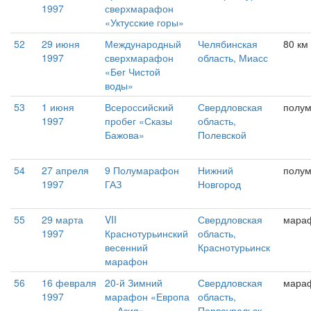
1997
сверхмарафон
«Уктусские горы»
52
29 июня
Международный
Челябинская
80 км
1997
сверхмарафон
область, Миасс
«Бег Чистой
воды»
53
1 июня
Всероссийский
Свердловская
полум
1997
пробег «Сказы
область,
Бажова»
Полевской
54
27 апреля
9 Полумарафон
Нижний
полу
1997
ГАЗ
Новгород
55
29 марта
VII
Свердловская
мара
1997
Краснотурьинский
область,
весенний
Краснотурьинск
марафон
56
16 февраля
20-й Зимний
Свердловская
мара
1997
марафон «Европа
область,
— Азия»
Первоуральск