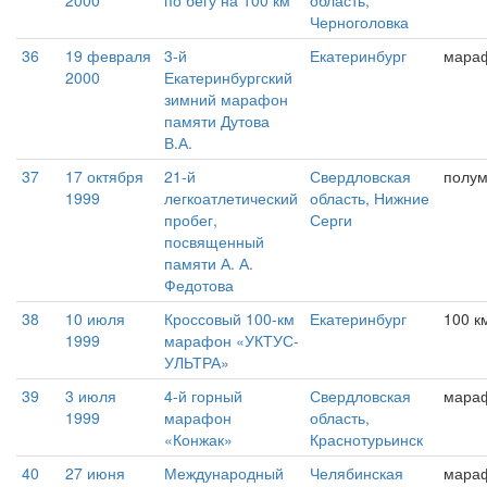
2000
по бегу на 100 км
область,
Черноголовка
36
19 февраля
3-й
Екатеринбург
мара
2000
Екатеринбургский
зимний марафон
памяти Дутова
В.А.
37
17 октября
21-й
Свердловская
полу
1999
легкоатлетический
область, Нижние
пробег,
Серги
посвященный
памяти А. А.
Федотова
38
10 июля
Кроссовый 100-км
Екатеринбург
100 к
1999
марафон «УКТУС-
УЛЬТРА»
39
3 июля
4-й горный
Свердловская
мара
1999
марафон
область,
«Конжак»
Краснотурьинск
40
27 июня
Международный
Челябинская
мара