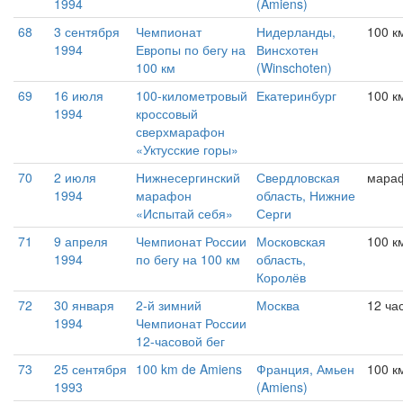
1994
(Amiens)
68
3 сентября
Чемпионат
Нидерланды,
100 к
1994
Европы по бегу на
Винсхотен
100 км
(Winschoten)
69
16 июля
100-километровый
Екатеринбург
100 к
1994
кроссовый
сверхмарафон
«Уктусские горы»
70
2 июля
Нижнесергинский
Свердловская
мара
1994
марафон
область, Нижние
«Испытай себя»
Серги
71
9 апреля
Чемпионат России
Московская
100 к
1994
по бегу на 100 км
область,
Королёв
72
30 января
2-й зимний
Москва
12 ча
1994
Чемпионат России
12-часовой бег
73
25 сентября
100 km de Amiens
Франция, Амьен
100 к
1993
(Amiens)