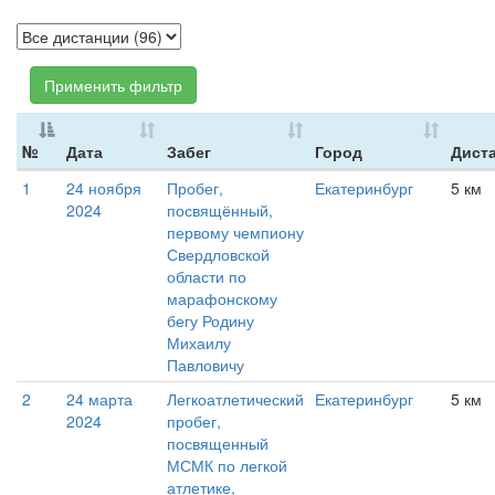
Применить фильтр
№
Дата
Забег
Город
Дист
1
24 ноября
Пробег,
Екатеринбург
5 км
2024
посвящённый,
первому чемпиону
Свердловской
области по
марафонскому
бегу Родину
Михаилу
Павловичу
2
24 марта
Легкоатлетический
Екатеринбург
5 км
2024
пробег,
посвященный
МСМК по легкой
атлетике,