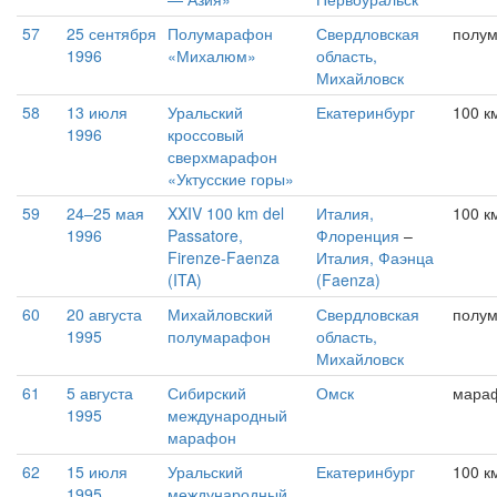
57
25 сентября
Полумарафон
Свердловская
полу
1996
«Михалюм»
область,
Михайловск
58
13 июля
Уральский
Екатеринбург
100 к
1996
кроссовый
сверхмарафон
«Уктусские горы»
59
24–25 мая
XXIV 100 km del
Италия,
100 к
1996
Passatore,
Флоренция
–
Firenze-Faenza
Италия, Фаэнца
(ITA)
(Faenza)
60
20 августа
Михайловский
Свердловская
полу
1995
полумарафон
область,
Михайловск
61
5 августа
Сибирский
Омск
мара
1995
международный
марафон
62
15 июля
Уральский
Екатеринбург
100 к
1995
международный