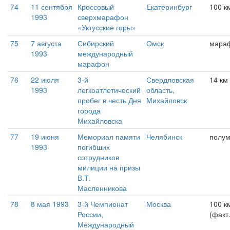
74
11 сентября
Кроссовый
Екатеринбург
100 к
1993
сверхмарафон
«Уктусские горы»
75
7 августа
Сибирский
Омск
мара
1993
международный
марафон
76
22 июля
3-й
Свердловская
14 км
1993
легкоатлетический
область,
пробег в честь Дня
Михайловск
города
Михайловска
77
19 июня
Мемориал памяти
Челябинск
полу
1993
погибших
сотрудников
милиции на призы
В.Т.
Масленникова
78
8 мая 1993
3-й Чемпионат
Москва
100 к
России,
(факт.
Международный