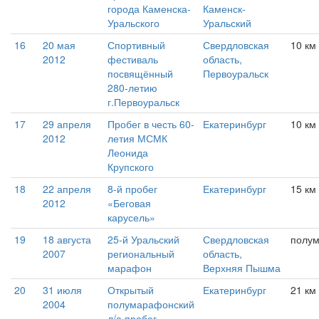
города Каменска-
Каменск-
Уральского
Уральский
16
20 мая
Спортивный
Свердловская
10 км
2012
фестиваль
область,
посвящённый
Первоуральск
280-летию
г.Первоуральск
17
29 апреля
Пробег в честь 60-
Екатеринбург
10 км
2012
летия МСМК
Леонида
Крупского
18
22 апреля
8-й пробег
Екатеринбург
15 км
2012
«Беговая
карусель»
19
18 августа
25-й Уральский
Свердловская
полу
2007
региональный
область,
марафон
Верхняя Пышма
20
31 июля
Открытый
Екатеринбург
21 км
2004
полумарафонский
л/а пробег