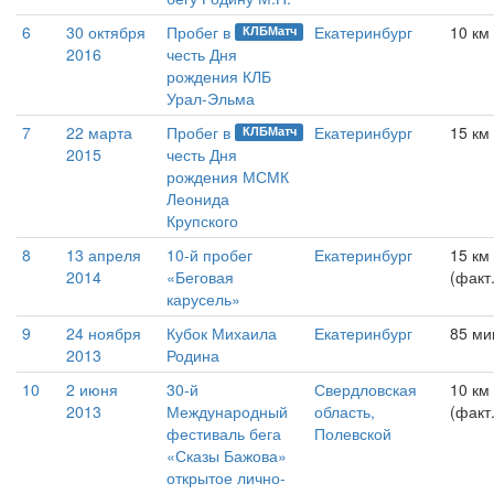
6
30 октября
Пробег в
Екатеринбург
10 км
КЛБМатч
2016
честь Дня
рождения КЛБ
Урал-Эльма
7
22 марта
Пробег в
Екатеринбург
15 км
КЛБМатч
2015
честь Дня
рождения МСМК
Леонида
Крупского
8
13 апреля
10-й пробег
Екатеринбург
15 км
2014
«Беговая
(факт
карусель»
9
24 ноября
Кубок Михаила
Екатеринбург
85 ми
2013
Родина
10
2 июня
30-й
Свердловская
10 км
2013
Международный
область,
(факт.
фестиваль бега
Полевской
«Сказы Бажова»
открытое лично-