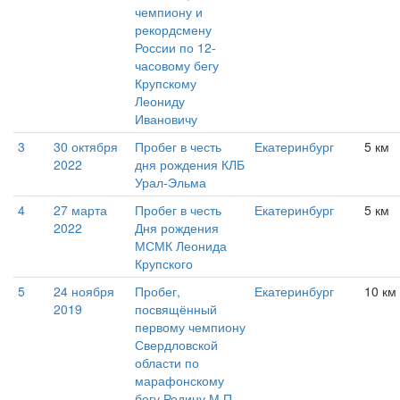
чемпиону и
рекордсмену
России по 12-
часовому бегу
Крупскому
Леониду
Ивановичу
3
30 октября
Пробег в честь
Екатеринбург
5 км
2022
дня рождения КЛБ
Урал-Эльма
4
27 марта
Пробег в честь
Екатеринбург
5 км
2022
Дня рождения
МСМК Леонида
Крупского
5
24 ноября
Пробег,
Екатеринбург
10 км
2019
посвящённый
первому чемпиону
Свердловской
области по
марафонскому
бегу Родину М.П.