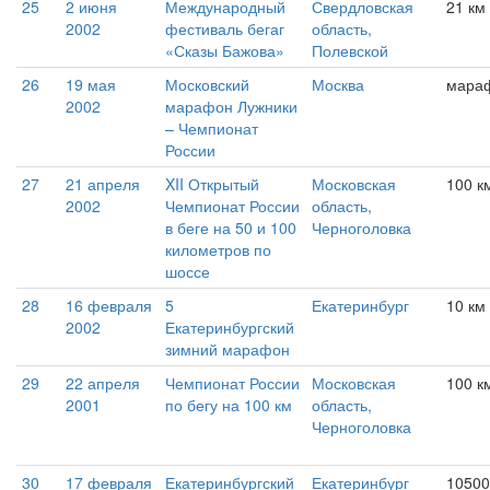
25
2 июня
Международный
Свердловская
21 км
2002
фестиваль бегаг
область,
«Сказы Бажова»
Полевской
26
19 мая
Московский
Москва
мара
2002
марафон Лужники
– Чемпионат
России
27
21 апреля
XII Открытый
Московская
100 к
2002
Чемпионат России
область,
в беге на 50 и 100
Черноголовка
километров по
шоссе
28
16 февраля
5
Екатеринбург
10 км
2002
Екатеринбургский
зимний марафон
29
22 апреля
Чемпионат России
Московская
100 к
2001
по бегу на 100 км
область,
Черноголовка
30
17 февраля
Екатеринбургский
Екатеринбург
10500