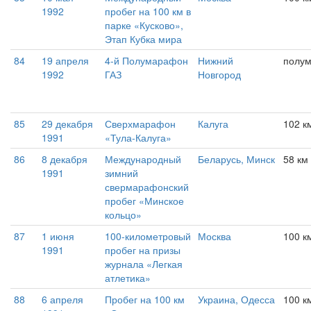
1992
пробег на 100 км в
парке «Кусково»,
Этап Кубка мира
84
19 апреля
4-й Полумарафон
Нижний
полу
1992
ГАЗ
Новгород
85
29 декабря
Сверхмарафон
Калуга
102 к
1991
«Тула-Калуга»
86
8 декабря
Международный
Беларусь, Минск
58 км
1991
зимний
свермарафонский
пробег «Минское
кольцо»
87
1 июня
100-километровый
Москва
100 к
1991
пробег на призы
журнала «Легкая
атлетика»
88
6 апреля
Пробег на 100 км
Украина, Одесса
100 к