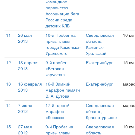
командное
первенство
Ассоциации бега
России среди
детских КЛБ
11
26 мая
10-й Пробег на
Свердловская
10 км
2013
призы главы
область,
города Каменска-
Каменск-
Уральского
Уральский
12
13 апреля
9-й пробег
Екатеринбург
15 км
2013
«Беговая
карусель»
13
16 февраля
16-й Зимний
Екатеринбург
мара
2013
марафон памяти
В. А. Дутова
14
7 июля
17-й горный
Свердловская
мара
2012
марафон
область,
«Конжак»
Краснотурьинск
15
27 мая
9-й Пробег на
Свердловская
10 км
2012
призы главы
область,