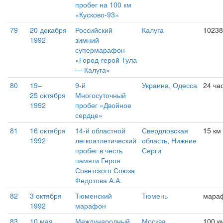
пробег на 100 км
«Кусково-93»
79
20 декабря
Российский
Калуга
10238
1992
зимний
супермарафон
«Город-герой Тула
— Калуга»
80
19–
9-й
Украина, Одесса
24 ча
25 октября
Многосуточный
1992
пробег «Двойное
сердце»
81
16 октября
14-й областной
Свердловская
15 км
1992
легкоатлетический
область, Нижние
пробег в честь
Серги
памяти Героя
Советского Союза
Федотова А.А.
82
3 октября
Тюменский
Тюмень
мараф
1992
марафон
83
10 мая
Международный
Москва
100 к