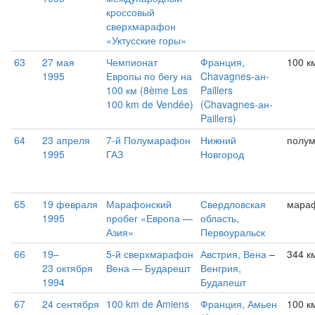
кроссовый
сверхмарафон
«Уктусские горы»
63
27 мая
Чемпионат
Франция,
100 к
1995
Европы по бегу на
Chavagnes-ан-
100 км (8ème Les
Paillers
100 km de Vendée)
(Chavagnes-ан-
Paillers)
64
23 апреля
7-й Полумарафон
Нижний
полу
1995
ГАЗ
Новгород
65
19 февраля
Марафонский
Свердловская
мара
1995
пробег «Европа —
область,
Азия»
Первоуральск
66
19–
5-й сверхмарафон
Австрия, Вена
–
344 к
23 октября
Вена — Бударешт
Венгрия,
1994
Будапешт
67
24 сентября
100 km de Amiens
Франция, Амьен
100 к