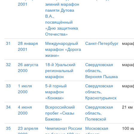
2001
зимний марафон
памяти Дутова
В.А.,
посвящённый
«Дню защитника
Отечества»
31
28 января
Международный
Санкт-Петербург
мара
2001
марафон «Дорога
жизни»
32
26 августа
18-й Уральский
Свердловская
мара
2000
региональный
область,
марафон
Верхняя Пышма
33
1 июля
5-й горный
Свердловская
мара
2000
марафон
область,
«Конжак»
Краснотурьинск
34
4 июня
Всероссийский
Свердловская
21 км
2000
пробег «Сказы
область,
Бажова»
Полевской
35
23 апреля
Чемпионат России
Московская
100 к