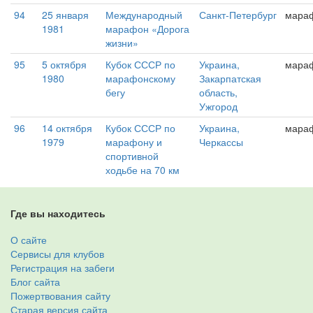
94
25 января
Международный
Санкт-Петербург
мара
1981
марафон «Дорога
жизни»
95
5 октября
Кубок СССР по
Украина,
мара
1980
марафонскому
Закарпатская
бегу
область,
Ужгород
96
14 октября
Кубок СССР по
Украина,
мара
1979
марафону и
Черкассы
спортивной
ходьбе на 70 км
Где вы находитесь
О сайте
Сервисы для клубов
Регистрация на забеги
Блог сайта
Пожертвования сайту
Старая версия сайта