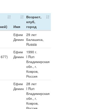
Возраст,
клуб,
 ней)
Имя
город
Ефим
29 лет
Демин
Балашиха,
Russia
Ефим
1990 г.
1677)
Демин
I Run
Владимирская
обл., г.
Ковров,
Россия
Ефим
28 лет
Демин
I Run
Владимирская
обл., г.
Ковров,
Россия