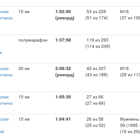
ская
15 км
1:02:50
53 из 228
М18
атчина
(рекорд)
(51 из 174)
(37 из 10
полумарафон
1:37:58
119 из 293
,
(114 из 249)
к
ская
30 км
2:08:32
43 из 207
М18
атчина
(рекорд)
(43 из 188)
(29 из 11
ская
15 км
1:05:30
27 из 66
атчина
(27 из 66)
ская
15 км
1:04:41
26 из 58
Мужчины 
(25 из 52)
39 (1995 
ий
(16 из 29)