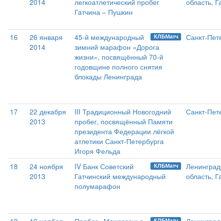
2014
легкоатлетический пробег
область, Г
Гатчина – Пушкин
16
26 января
45-й международный
Санкт-Пет
КЛБМатч
2014
зимний марафон «Дорога
жизни», посвящённый 70-й
годовщине полного снятия
блокады Ленинграда
17
22 декабря
III Традиционный Новогодний
Санкт-Пет
2013
пробег, посвящённый Памяти
президента Федерации лёгкой
атлетики Санкт-Петербурга
Игоря Фельда
18
24 ноября
IV Банк Советский
Ленинград
КЛБМатч
2013
Гатчинский международный
область, Г
полумарафон
КЛБМатч