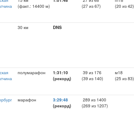
ская
15 км
1:01:48
27 из 68
m18
атчина
(факт.: 14400 м)
(27 из 67)
(20 из 42)
30 км
DNS
,
ская
полумарафон
1:31:10
39 из 176
м18
атчина
(рекорд)
(39 из 140)
(25 из 83)
ербург
марафон
3:29:48
289 из 1400
(рекорд)
(269 из 1207)