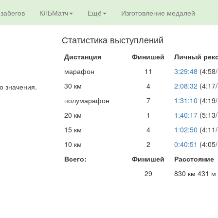
 забегов
КЛБМатч
Ещё
Изготовление медалей
Статистика выступлений
Дистанция
Финишей
Личный рек
марафон
11
3:29:48
(4:58/
30 км
4
2:08:32
(4:17/
о значения.
полумарафон
7
1:31:10
(4:19/
20 км
1
1:40:17
(5:13/
15 км
4
1:02:50
(4:11/
10 км
2
0:40:51
(4:05/
Всего:
Финишей
Расстояние
29
830 км 431 м