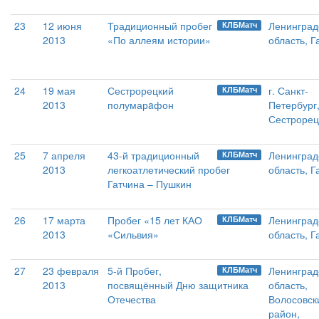
23
12 июня
Традиционный пробег
Ленинград
КЛБМатч
2013
«По аллеям истории»
область, Г
24
19 мая
Сестрорецкий
г. Санкт-
КЛБМатч
2013
полумарaфон
Петербург
Сестрорец
25
7 апреля
43-й традиционный
Ленинград
КЛБМатч
2013
легкоатлетический пробег
область, Г
Гатчина – Пушкин
26
17 марта
Пробег «15 лет КАО
Ленинград
КЛБМатч
2013
«Сильвия»
область, Г
27
23 февраля
5-й Пробег,
Ленинград
КЛБМатч
2013
посвящённый Дню защитника
область,
Отечества
Волосовск
район,