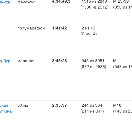
ербург
марафон
4:34:49,3
1515 из 2840
М 23-39
(1330 из 2312)
(850 из 1
полумарафон
1:41:42
2 из 16
(2 из 14)
ербург
марафон
3:45:28
945 из 3051
M
(872 из 2536)
(543 из 1
ская
30 км
2:35:37
244 из 364
М18
атчина
(214 из 307)
(143 из 2