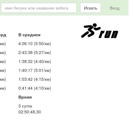
Искать
Вход
орд
В среднем
км)
4:06:10 (5:50/км)
км)
2:43:38 (5:27/км)
км)
1:38:32 (4:40/км)
км)
1:40:17 (5:01/км)
км)
1:03:42 (4:15/км)
км)
0:41:44 (4:10/км)
Время
3 суток
02:50:48,30