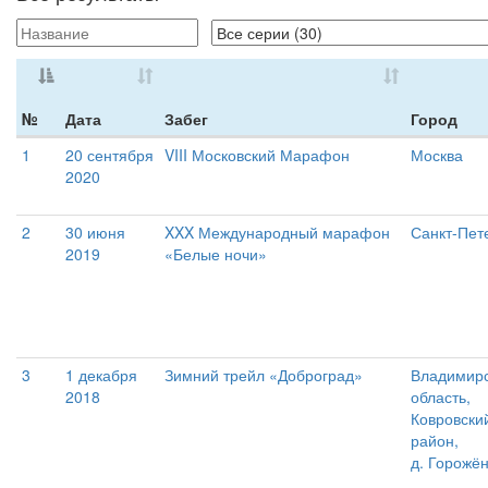
№
Дата
Забег
Город
1
20 сентября
VIII Московский Марафон
Москва
2020
2
30 июня
XXX Международный марафон
Санкт-Пет
2019
«Белые ночи»
3
1 декабря
Зимний трейл «Доброград»
Владимир
2018
область,
Ковровски
район,
д. Горожё