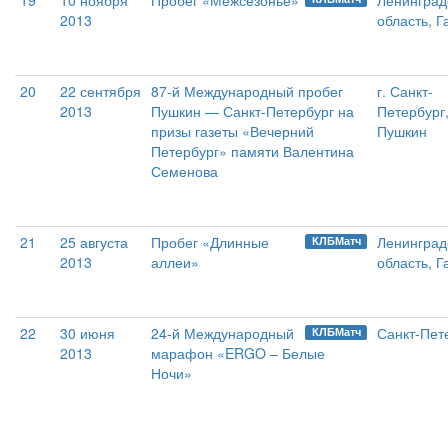
19
10 ноября
Пробег «Межсезонье»
Ленинград
2013
область, Г
20
22 сентября
87-й Международный пробег
г. Санкт-
2013
Пушкин — Санкт-Петербург на
Петербург
призы газеты «Вечерний
Пушкин
Петербург» памяти Валентина
Семенова
21
25 августа
Пробег «Длинные
Ленинград
КЛБМатч
2013
аллеи»
область, Г
22
30 июня
24-й Международный
Санкт-Пет
КЛБМатч
2013
марафон «ERGO – Белые
Ночи»