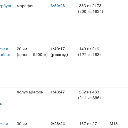
ербург
марафон
3:50:28
883 из 2173
(800 из 1834)
ская
20 км
1:40:17
140 из 216
Выборг
(факт.: 19200 м)
(рекорд)
(127 из 183)
полумарафон
1:43:47
232 из 483
,
(211 из 396)
к
ская
30 км
2:28:24
167 из 271
М18