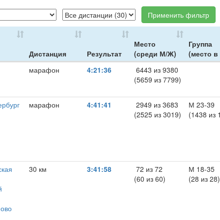
Применить фильтр
Место
Группа
Дистанция
Результат
(среди М/Ж)
(место в
марафон
4:21:36
6443 из 9380
(5659 из 7799)
ербург
марафон
4:41:41
2949 из 3683
М 23-39
(2525 из 3019)
(1438 из 
ская
30 км
3:41:58
72 из 72
М 18-35
(60 из 60)
(28 из 28)
й
ново