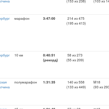
атчина
(153 из 238)
(103 из 1
ербург
марафон
3:47:00
214 из 475
(195 из 413)
ербург
10 км
0:40:51
58 из 273
(рекорд)
(55 из 209)
ская
полумарафон
1:31:35
140 из 558
M18
атчина
(133 из 449)
(93 из 29