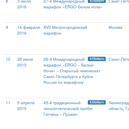
8
3 июля
27-й Международный
Санкт-Пет
КЛБМатч
2016
марафон «ERGO Белые ночи»
9
14 февраля
XVII Метрогородокский
Москва
2016
марафон
10
28 июня
26-й Международный
Санкт-Пет
КЛБМатч
2015
марафон «ERGO – Белые
Ночи» – Открытый чемпионат
Санкт-Петербурга и Кубок
России по марафону
11
5 апреля
45-й традиционный
Ленинград
КЛБМатч
2015
легкоатлетический пробег
область, Г
Гатчина – Пушкин