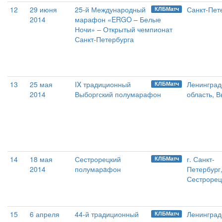
12
29 июня
25-й Международный
Санкт-Пет
КЛБМатч
2014
марафон «ERGO – Белые
Ночи» – Открытый чемпионат
Санкт-Петербурга
13
25 мая
IX традиционный
Ленинград
КЛБМатч
2014
Выборгский полумарафон
область, 
14
18 мая
Сестрорецкий
г. Санкт-
КЛБМатч
2014
полумарaфон
Петербург
Сестрорец
15
6 апреля
44-й традиционный
Ленинград
КЛБМатч