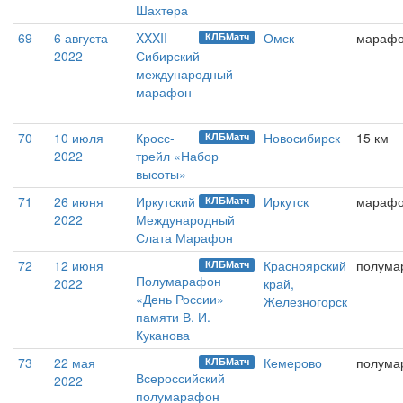
Шахтера
69
6 августа
XXXII
Омск
мараф
КЛБМатч
2022
Сибирский
международный
марафон
70
10 июля
Кросс-
Новосибирск
15 км
КЛБМатч
2022
трейл «Набор
высоты»
71
26 июня
Иркутский
Иркутск
мараф
КЛБМатч
2022
Международный
Слата Марафон
72
12 июня
Красноярский
полума
КЛБМатч
Полумарафон
2022
край,
«День России»
Железногорск
памяти В. И.
Куканова
73
22 мая
Кемерово
полума
КЛБМатч
Всероссийский
2022
полумарафон