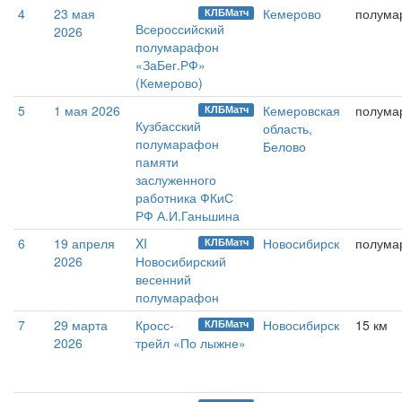
4
23 мая
Кемерово
полума
КЛБМатч
Всероссийский
2026
полумарафон
«ЗаБег.РФ»
(Кемерово)
5
1 мая 2026
Кемеровская
полума
КЛБМатч
Кузбасский
область,
полумарафон
Белово
памяти
заслуженного
работника ФКиС
РФ А.И.Ганьшина
6
19 апреля
XI
Новосибирск
полума
КЛБМатч
2026
Новосибирский
весенний
полумарафон
7
29 марта
Кросс-
Новосибирск
15 км
КЛБМатч
2026
трейл «По лыжне»