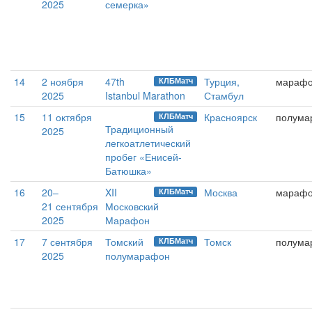
2025
семерка»
14
2 ноября
47th
Турция,
мараф
КЛБМатч
2025
Istanbul Marathon
Стамбул
15
11 октября
Красноярск
полума
КЛБМатч
Традиционный
2025
легкоатлетический
пробег «Енисей-
Батюшка»
16
20–
XII
Москва
мараф
КЛБМатч
21 сентября
Московский
2025
Марафон
17
7 сентября
Томский
Томск
полума
КЛБМатч
2025
полумарафон