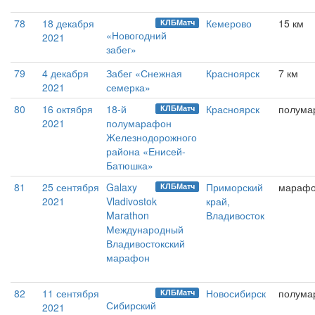
78
18 декабря
Кемерово
15 км
КЛБМатч
«Новогодний
2021
забег»
79
4 декабря
Забег «Снежная
Красноярск
7 км
2021
семерка»
80
16 октября
18-й
Красноярск
полума
КЛБМатч
2021
полумарафон
Железнодорожного
района «Енисей-
Батюшка»
81
25 сентября
Galaxy
Приморский
мараф
КЛБМатч
2021
Vladivostok
край,
Marathon
Владивосток
Международный
Владивостокский
марафон
82
11 сентября
Новосибирск
полума
КЛБМатч
Сибирский
2021