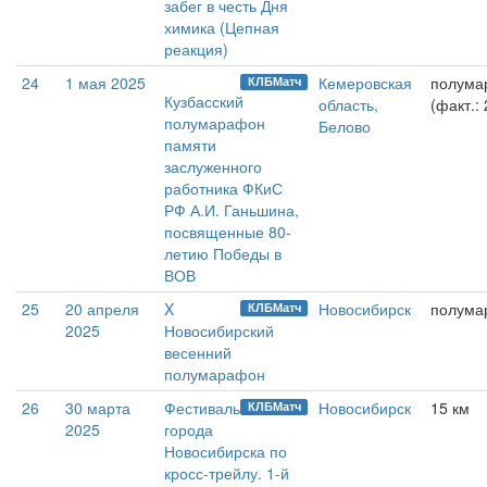
забег в честь Дня
химика (Цепная
реакция)
24
1 мая 2025
Кемеровская
полума
КЛБМатч
Кузбасский
область,
(факт.:
полумарафон
Белово
памяти
заслуженного
работника ФКиС
РФ А.И. Ганьшина,
посвященные 80-
летию Победы в
ВОВ
25
20 апреля
X
Новосибирск
полума
КЛБМатч
2025
Новосибирский
весенний
полумарафон
26
30 марта
Фестиваль
Новосибирск
15 км
КЛБМатч
2025
города
Новосибирска по
кросс-трейлу. 1-й