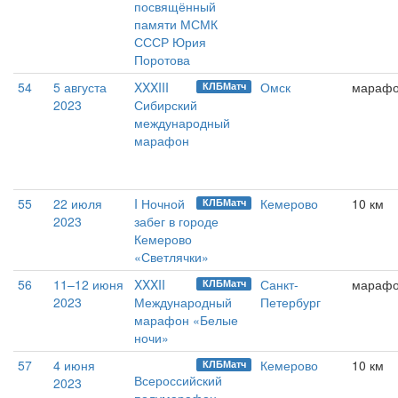
посвящённый
памяти МСМК
СССР Юрия
Поротова
54
5 августа
XXXIII
Омск
мараф
КЛБМатч
2023
Сибирский
международный
марафон
55
22 июля
I Ночной
Кемерово
10 км
КЛБМатч
2023
забег в городе
Кемерово
«Светлячки»
56
11–12 июня
XXXII
Санкт-
мараф
КЛБМатч
2023
Международный
Петербург
марафон «Белые
ночи»
57
4 июня
Кемерово
10 км
КЛБМатч
Всероссийский
2023