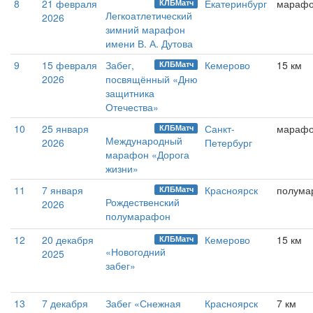
8
21 февраля
Екатеринбург
мараф
КЛБМатч
Легкоатлетический
2026
зимний марафон
имени В. А. Дутова
9
15 февраля
Забег,
Кемерово
15 км
КЛБМатч
2026
посвящённый «Дню
защитника
Отечества»
10
25 января
Санкт-
мараф
КЛБМатч
Международный
2026
Петербург
марафон «Дорога
жизни»
11
7 января
Красноярск
полума
КЛБМатч
Рождественский
2026
полумарафон
12
20 декабря
Кемерово
15 км
КЛБМатч
«Новогодний
2025
забег»
13
7 декабря
Забег «Снежная
Красноярск
7 км