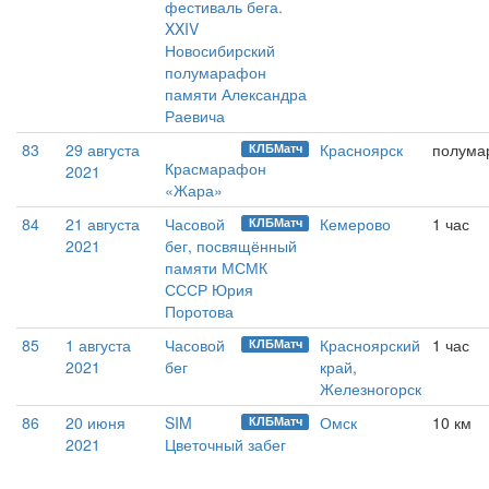
фестиваль бега.
XXIV
Новосибирский
полумарафон
памяти Александра
Раевича
83
29 августа
Красноярск
полума
КЛБМатч
Красмарафон
2021
«Жара»
84
21 августа
Часовой
Кемерово
1 час
КЛБМатч
2021
бег, посвящённый
памяти МСМК
СССР Юрия
Поротова
85
1 августа
Часовой
Красноярский
1 час
КЛБМатч
2021
бег
край,
Железногорск
86
20 июня
SIM
Омск
10 км
КЛБМатч
2021
Цветочный забег