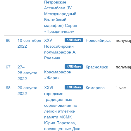
Петровские
Ассамблеи (IV
Международный
Балтийский
марафон) Серия
«Праздничная»
66
10 сентября
ХXV
Новосибирск
полума
КЛБМатч
2022
Новосибирский
полумарафон А.
Раевича
67
27–
Красноярск
полума
КЛБМатч
Красмарафон
28 августа
«Жара»
2022
68
20 августа
XXVI
Кемерово
1 час
КЛБМатч
2022
городские
традиционные
соревнования по
лёгкой атлетике
памяти МСМК
Юрия Поротова,
посвященные Дню