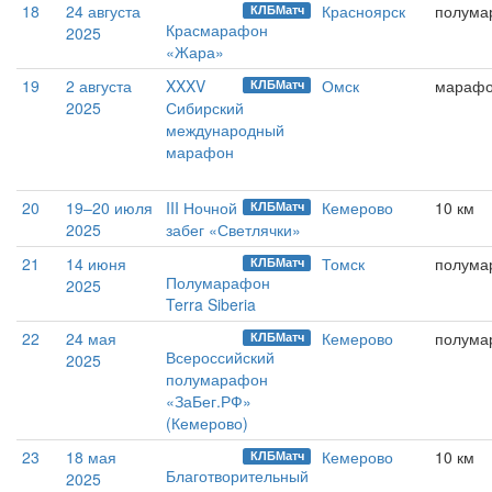
18
24 августа
Красноярск
полума
КЛБМатч
Красмарафон
2025
«Жара»
19
2 августа
XXXV
Омск
мараф
КЛБМатч
2025
Сибирский
международный
марафон
20
19–20 июля
III Ночной
Кемерово
10 км
КЛБМатч
2025
забег «Светлячки»
21
14 июня
Томск
полума
КЛБМатч
Полумарафон
2025
Terra Siberia
22
24 мая
Кемерово
полума
КЛБМатч
Всероссийский
2025
полумарафон
«ЗаБег.РФ»
(Кемерово)
23
18 мая
Кемерово
10 км
КЛБМатч
Благотворительный
2025