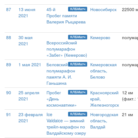
87
13 июня
45-й
Новосибирск
22500 
КЛБМатч
2021
Пробег памяти
Валерия Рыцарева
88
30 мая
Кемерово
полума
КЛБМатч
Всероссийский
2021
полумарафон
«Забег» (Кемерово)
89
1 мая 2021
Беловский
Кемеровская
полума
КЛБМатч
полумарафон
область,
памяти А. И.
Белово
Ганьшина
90
25 апреля
Пробег
Красноярский
12 км
КЛБМатч
2021
«День
край,
(факт.:
космонавтики»
Железногорск
91
23 февраля
Ice
Новгородская
21 км
КЛБМатч
2021
Valdaice — зимний
область,
трейл-марафон по
Валдай
Валдайскому озеру