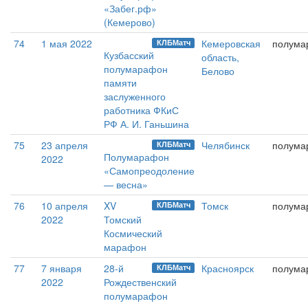
«Забег.рф»
(Кемерово)
74
1 мая 2022
Кемеровская
полума
КЛБМатч
Кузбасский
область,
полумарафон
Белово
памяти
заслуженного
работника ФКиС
РФ А. И. Ганьшина
75
23 апреля
Челябинск
полума
КЛБМатч
Полумарафон
2022
«Самопреодоление
— весна»
76
10 апреля
XV
Томск
полума
КЛБМатч
2022
Томский
Космический
марафон
77
7 января
28-й
Красноярск
полума
КЛБМатч
2022
Рождественский
полумарафон