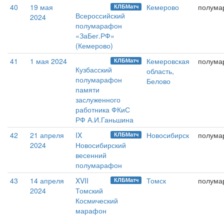
40
19 мая
Кемерово
полума
КЛБМатч
Всероссийский
2024
полумарафон
«ЗаБег.РФ»
(Кемерово)
41
1 мая 2024
Кемеровская
полума
КЛБМатч
Кузбасский
область,
полумарафон
Белово
памяти
заслуженного
работника ФКиС
РФ А.И.Ганьшина
42
21 апреля
IX
Новосибирск
полума
КЛБМатч
2024
Новосибирский
весенний
полумарафон
43
14 апреля
XVII
Томск
полума
КЛБМатч
2024
Томский
Космический
марафон