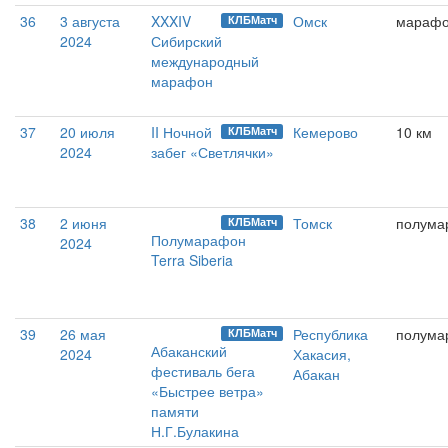
36
3 августа
XXXIV
Омск
мараф
КЛБМатч
2024
Сибирский
международный
марафон
37
20 июля
II Ночной
Кемерово
10 км
КЛБМатч
2024
забег «Светлячки»
38
2 июня
Томск
полума
КЛБМатч
Полумарафон
2024
Terra Siberia
39
26 мая
Республика
полума
КЛБМатч
Абаканский
2024
Хакасия,
фестиваль бега
Абакан
«Быстрее ветра»
памяти
Н.Г.Булакина