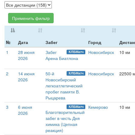
Применить фильтр
№
Дата
Забег
Город
Дистан
1
28 июня
Забег
Новосибирск
10 км
КЛБМатч
2026
Арена Биатлона
2
14 июня
50-й
Новосибирск
22500 
КЛБМатч
2026
Новосибирский
легкоатлетический
пробег памяти В.
Рыцарева
3
6 июня
Кемерово
10 км
КЛБМатч
Благотворительный
2026
забег в честь Дня
химика (Цепная
реакция)