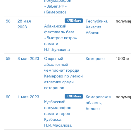
полумарафон
«ЗаБег.РФ»
(Кемерово)
58
28 мая
Республика
полума
КЛБМатч
Абаканский
2023
Хакасия,
фестиваль бега
Абакан
«Быстрее ветра»
памяти
Н.Г.Булакина
59
8 мая 2023
Открытый
Кемерово
1500 м
абсолютный
чемпионат города
Кемерово по лёгкой
атлетике среди
ветеранов
60
1 мая 2023
Кемеровская
полума
КЛБМатч
Кузбасский
область,
полумарафон
Белово
памяти героя
Кузбасса
Н.И.Масалова