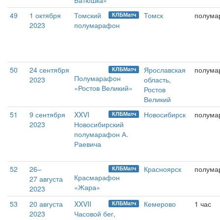
Батюшка»
49
1 октября
Томский
Томск
полума
КЛБМатч
2023
полумарафон
50
24 сентября
Ярославская
полума
КЛБМатч
Полумарафон
2023
область,
«Ростов Великий»
Ростов
Великий
51
9 сентября
XXVI
Новосибирск
полума
КЛБМатч
2023
Новосибирский
полумарафон А.
Раевича
52
26–
Красноярск
полума
КЛБМатч
Красмарафон
27 августа
«Жара»
2023
53
20 августа
XXVII
Кемерово
1 час
КЛБМатч
2023
Часовой бег,