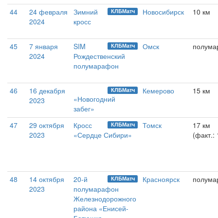
44
24 февраля
Зимний
Новосибирск
10 км
КЛБМатч
2024
кросс
45
7 января
SIM
Омск
полума
КЛБМатч
2024
Рождественский
полумарафон
46
16 декабря
Кемерово
15 км
КЛБМатч
«Новогодний
2023
забег»
47
29 октября
Кросс
Томск
17 км
КЛБМатч
2023
«Сердце Сибири»
(факт.: 
48
14 октября
20-й
Красноярск
полума
КЛБМатч
2023
полумарафон
Железнодорожного
района «Енисей-