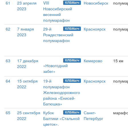
61
23 апреля
VIII
Новосибирск
полума
КЛБМатч
2023
Новосибирский
весенний
полумарафон
62
7 января
29-й
Красноярск
полума
КЛБМатч
2023
Рождественский
полумарафон
63
17 декабря
Кемерово
15 км
КЛБМатч
«Новогодний
2022
забег»
64
15 октября
19-й
Красноярск
полума
КЛБМатч
2022
полумарафон
Железнодорожного
района «Енисей-
Батюшка»
65
25 сентября
Кубок
Санкт-
мараф
КЛБМатч
2022
Балтики «Стальной
Петербург
цветок».