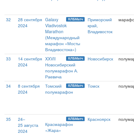
32
28 сентября
Galaxy
Приморский
мараф
КЛБМатч
2024
Vladivostok
край,
Marathon
Владивосток
(Международный
марафон «Мосты
Владивостока»)
33
14 сентября
XXVII
Новосибирск
полума
КЛБМатч
2024
Новосибирский
полумарафон А.
Раевича
34
8 сентября
Томский
Томск
полума
КЛБМатч
2024
полумарафон
35
24–
Красноярск
полума
КЛБМатч
Красмарафон
25 августа
«Жара»
2024