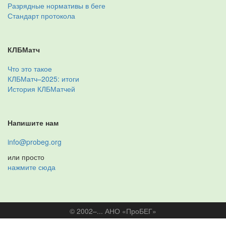
Разрядные нормативы в беге
Стандарт протокола
КЛБМатч
Что это такое
КЛБМатч–2025: итоги
История КЛБМатчей
Напишите нам
info@probeg.org
или просто
нажмите сюда
© 2002–... АНО «ПроБЕГ»