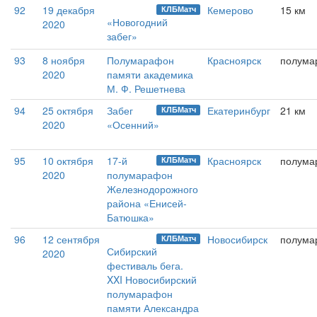
92
19 декабря
Кемерово
15 км
КЛБМатч
«Новогодний
2020
забег»
93
8 ноября
Полумарафон
Красноярск
полума
2020
памяти академика
М. Ф. Решетнева
94
25 октября
Забег
Екатеринбург
21 км
КЛБМатч
2020
«Осенний»
95
10 октября
17-й
Красноярск
полума
КЛБМатч
2020
полумарафон
Железнодорожного
района «Енисей-
Батюшка»
96
12 сентября
Новосибирск
полума
КЛБМатч
Сибирский
2020
фестиваль бега.
XXI Новосибирский
полумарафон
памяти Александра