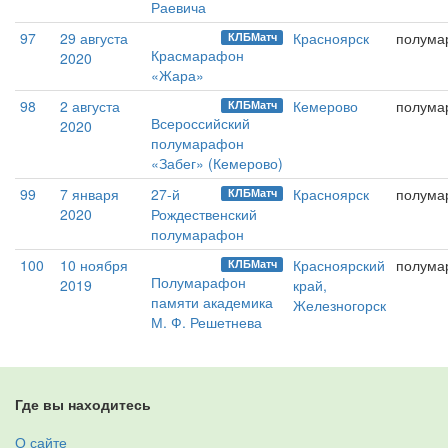
Раевича
97
29 августа
Красноярск
полума
КЛБМатч
Красмарафон
2020
«Жара»
98
2 августа
Кемерово
полума
КЛБМатч
Всероссийский
2020
полумарафон
«Забег» (Кемерово)
99
7 января
27-й
Красноярск
полума
КЛБМатч
2020
Рождественский
полумарафон
100
10 ноября
Красноярский
полума
КЛБМатч
Полумарафон
2019
край,
памяти академика
Железногорск
М. Ф. Решетнева
Где вы находитесь
О сайте