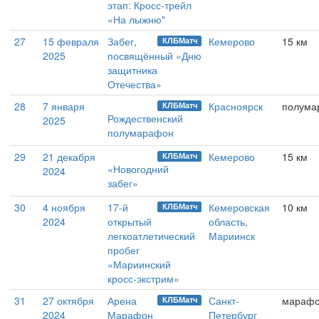
этап: Кросс-трейл
«На лыжню"
27
15 февраля
Забег,
Кемерово
15 км
КЛБМатч
2025
посвящённый «Дню
защитника
Отечества»
28
7 января
Красноярск
полума
КЛБМатч
Рождественский
2025
полумарафон
29
21 декабря
Кемерово
15 км
КЛБМатч
«Новогодний
2024
забег»
30
4 ноября
17-й
Кемеровская
10 км
КЛБМатч
2024
открытый
область,
легкоатлетический
Мариинск
пробег
«Мариинский
кросс-экстрим»
31
27 октября
Арена
Санкт-
мараф
КЛБМатч
2024
Марафон
Петербург