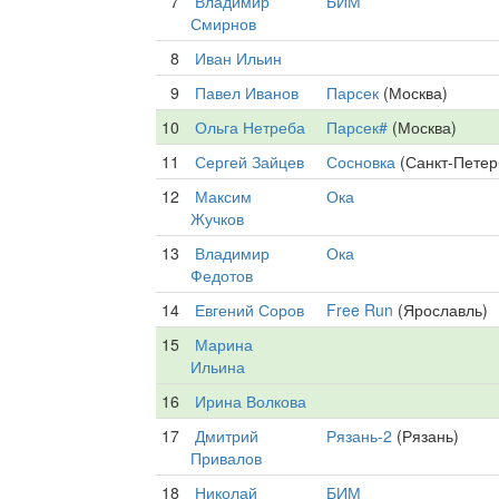
7
Владимир
БИМ
Смирнов
8
Иван Ильин
9
Павел Иванов
Парсек
(Москва)
10
Ольга Нетреба
Парсек#
(Москва)
11
Сергей Зайцев
Сосновка
(Санкт-Петер
12
Максим
Ока
Жучков
13
Владимир
Ока
Федотов
14
Евгений Соров
Free Run
(Ярославль)
15
Марина
Ильина
16
Ирина Волкова
17
Дмитрий
Рязань-2
(Рязань)
Привалов
18
Николай
БИМ