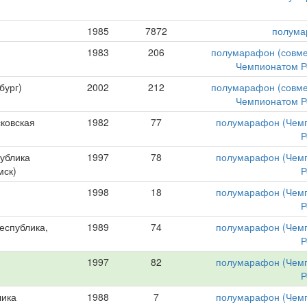
1985
7872
полума
1983
206
полумарафон (совме
Чемпионатом Р
бург)
2002
212
полумарафон (совме
Чемпионатом Р
ковская
1982
77
полумарафон (Чем
Р
ублика
1997
78
полумарафон (Чем
мск)
Р
1998
18
полумарафон (Чем
Р
еспублика,
1989
74
полумарафон (Чем
Р
1997
82
полумарафон (Чем
Р
лика
1988
7
полумарафон (Чем