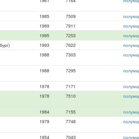
1961
7164
полума
1985
7509
полума
1989
7911
полума
1995
7253
полума
бург)
1993
7622
полума
1988
7303
полума
1988
7295
полума
1978
7171
полума
1978
7510
полума
1984
7155
полума
1979
7748
полума
1954
7043
полума