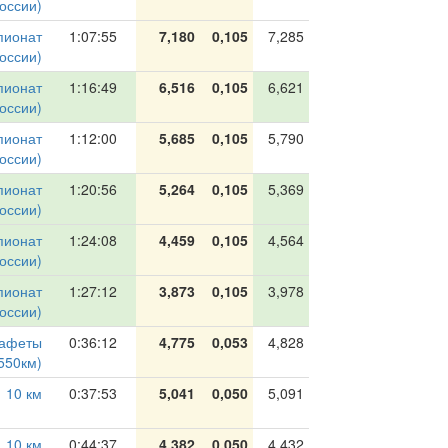
оссии)
пионат
1:07:55
7,180
0,105
7,285
оссии)
пионат
1:16:49
6,516
0,105
6,621
оссии)
пионат
1:12:00
5,685
0,105
5,790
оссии)
пионат
1:20:56
5,264
0,105
5,369
оссии)
пионат
1:24:08
4,459
0,105
4,564
оссии)
пионат
1:27:12
3,873
0,105
3,978
оссии)
тафеты
0:36:12
4,775
0,053
4,828
550км)
10 км
0:37:53
5,041
0,050
5,091
10 км
0:44:37
4,382
0,050
4,432