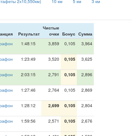
стафеты 2х10,550км)
10 км
5 км
3 км
Чистые
анция
Результат
очки
Бонус
Сумма
рафон
1:48:15
3,859
0,105
3,964
рафон
1:23:49
3,520
0,105
3,625
рафон
2:03:15
2,791
0,105
2,896
рафон
1:27:46
2,764
0,105
2,869
рафон
1:28:12
2,699
0,105
2,804
рафон
1:59:56
2,571
0,105
2,676