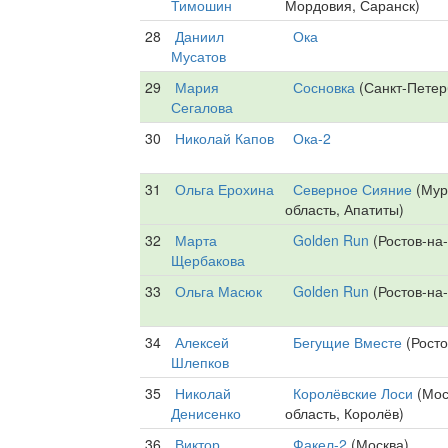
Тимошин
Мордовия, Саранск)
28
Даниил
Ока
Мусатов
29
Мария
Сосновка
(Санкт-Петер
Сегалова
30
Николай Капов
Ока-2
31
Ольга Ерохина
Северное Сияние
(Мур
область, Апатиты)
32
Марта
Golden Run
(Ростов-на
Щербакова
33
Ольга Масюк
Golden Run
(Ростов-на
34
Алексей
Бегущие Вместе
(Росто
Шлепков
35
Николай
Королёвские Лоси
(Мос
Денисенко
область, Королёв)
36
Виктор
Факел-2
(Москва)