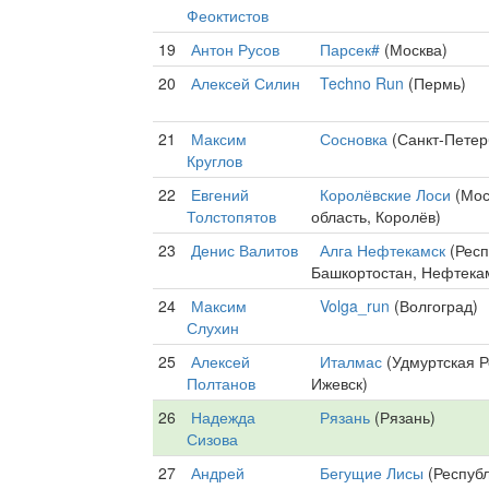
Феоктистов
19
Антон Русов
Парсек#
(Москва)
20
Алексей Силин
Techno Run
(Пермь)
21
Максим
Сосновка
(Санкт-Петер
Круглов
22
Евгений
Королёвские Лоси
(Мос
Толстопятов
область, Королёв)
23
Денис Валитов
Алга Нефтекамск
(Респ
Башкортостан, Нефтека
24
Максим
Volga_run
(Волгоград)
Слухин
25
Алексей
Италмас
(Удмуртская Р
Полтанов
Ижевск)
26
Надежда
Рязань
(Рязань)
Сизова
27
Андрей
Бегущие Лисы
(Респуб