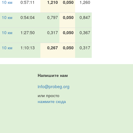
10 км
0:57:11
1,210
0,050
1,260
10 км
0:54:04
0,797
0,050
0,847
10 км
1:27:50
0,317
0,050
0,367
10 км
1:10:13
0,267
0,050
0,317
Напишите нам
info@probeg.org
или просто
нажмите сюда