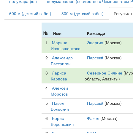
полумарафон
полумарафон (совместно с Чемпионатом Р
600 м (детский забег)
300 м (детский забег)
Результа
№
Имя
Команда
1
Марина
Энергия
(Москва)
Иванюшенкова
2
Александр
Парсек#
(Москва)
Растригин
3
Лариса
Северное Сияние
(Мур
Карпова
область, Апатиты)
4
Алексей
Морозов
5
Павел
Парсек#
(Москва)
Вольский
6
Борис
Факел
(Москва)
Воронкевич