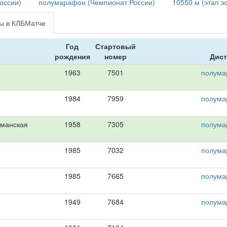
оссии)
полумарафон (Чемпионат России)
10550 м (этап э
ты в КЛБМатче
Год
Стартовый
рождения
номер
Дист
1963
7501
полума
1984
7959
полума
манская
1958
7305
полума
1985
7032
полума
1985
7665
полума
1949
7684
полума