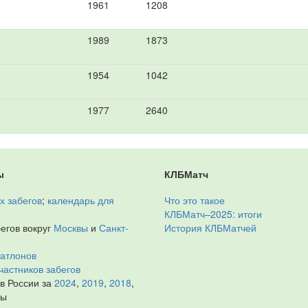
1961
1208
1989
1873
1954
1042
1977
2640
ы
КЛБМатч
х забегов
;
календарь для
Что это такое
КЛБМатч–2025: итоги
егов вокруг
Москвы
и
Санкт-
История КЛБМатчей
иатлонов
частников забегов
 в России за
2024
,
2019
,
2018
,
ды