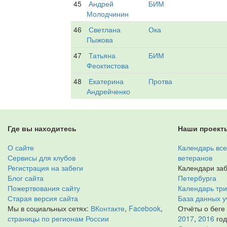
45
Андрей
БИМ
Молодчинин
46
Светлана
Ока
Пыжова
47
Татьяна
БИМ
Феоктистова
48
Екатерина
Протва
Андрейченко
Где вы находитесь
Наши проект
О сайте
Календарь все
Сервисы для клубов
ветеранов
Регистрация на забеги
Календари заб
Блог сайта
Петербурга
Пожертвования сайту
Календарь тр
Старая версия сайта
База данных у
Мы в социальных сетях:
ВКонтакте
,
Facebook
,
Отчёты о беге
страницы по регионам России
2017
,
2016
го