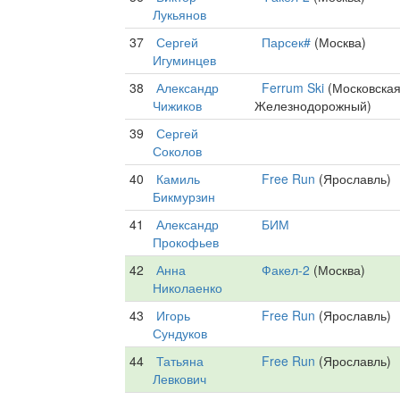
Лукьянов
37
Сергей
Парсек#
(Москва)
Игуминцев
38
Александр
Ferrum Ski
(Московская
Чижиков
Железнодорожный)
39
Сергей
Соколов
40
Камиль
Free Run
(Ярославль)
Бикмурзин
41
Александр
БИМ
Прокофьев
42
Анна
Факел-2
(Москва)
Николаенко
43
Игорь
Free Run
(Ярославль)
Сундуков
44
Татьяна
Free Run
(Ярославль)
Левкович