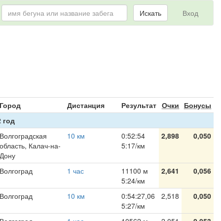
Искать
Вход
я
Город
Дистанция
Результат
Очки
Бонусы
 год
Волгоградская
10 км
0:52:54
2,898
0,050
область, Калач-на-
5:17/км
Дону
Волгоград
1 час
11100 м
2,641
0,056
5:24/км
Волгоград
10 км
0:54:27,06
2,518
0,050
5:27/км