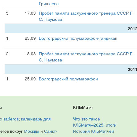
Гришаева
5
17.03
Пробег памяти заслуженного тренера СССР Г.
С. Наумова
2012
1
23.09
Волгоградский полумарафон-гандикап
2
18.03
Пробег памяти заслуженного тренера СССР Г.
С. Наумова
2011
1
25.09
Волгоградский полумарафон
ы
КЛБМатч
х забегов
;
календарь для
Что это такое
КЛБМатч–2025: итоги
егов вокруг
Москвы
и
Санкт-
История КЛБМатчей