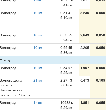
Волгоград
1 час
10562 м
2,051
0,053
5:41/км
Волгоград
10 км
0:51:41
3,235
0,050
5:10/км
Волгоград
10 км
0:53:55
2,643
0,050
5:24/км
Волгоград
10 км
0:55:55
2,205
0,050
5:36/км
21 год
Волгоград
10 км
0:54:07
1,957
0,050
5:25/км
Волгоградская
21 км
2:27:13
0,473
0,105
область,
7:01/км
Палласовский
район, пос. Эльтон
Волгоград
1 час
10932 м
1,851
0,055
5:29/км