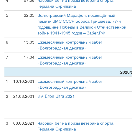
4
07.08
Часовой бег на призы ветерана спорта
Германа Скрипкина
5
22.05
Волгоградский Марафон, посвящённый
памяти ЗМС СССР Бориса Гришаева, 77-й
годовщине Победы в Великой Отечественной
войне 1941-1945 годов – Забег.РФ
6
15.05
Ежемесячный контрольный забег
«Волгоградская десятка»
7
17.04
Ежемесячный контрольный забег
«Волгоградская десятка»
2020/
1
10.10.2021
Ежемесячный контрольный забег
«Волгоградская десятка»
2
21.08.2021
8-й Elton Ultra 2021
3
08.08.2021
Часовой бег на призы ветерана спорта
Германа Скрипкина