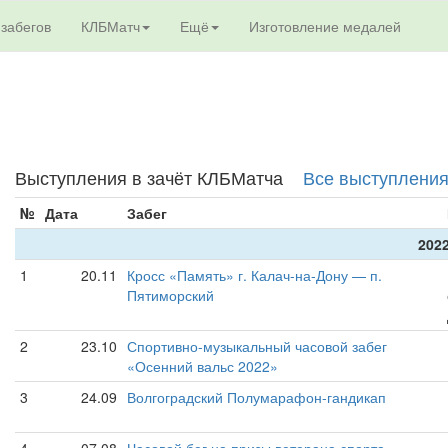
 забегов
КЛБМатч
Ещё
Изготовление медалей
Выступления в зачёт КЛБМатча
Все выступлени
№
Дата
Забег
2022
1
20.11
Кросс «Память» г. Калач-на-Дону — п.
Пятиморский
2
23.10
Спортивно-музыкальный часовой забег
«Осенний вальс 2022»
3
24.09
Волгоградский Полумарафон-гандикап