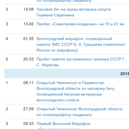
по полумарафону-гандикапу
2
13.08
Часовой бег на призы ветерана спорта
Германа Скрипкина
3
13.06
Пробег «Самопревосхождение» на 15 и 21 км
4
01.05
Волгоградский марафон, посвящённый
памяти ЗМС СССР Б. А. Гришаева (чемпионат
России по марафону)
5
20.03
Пробег памяти заслуженного тренера СССР Г.
С. Наумова
2015
1
08.11
Открытый Чемпионат и Первенство
Волгоградской области по часовому бегу,
посвящённый бегунам-ветеранам
волгоградского спорта
2
27.09
Открытый Чемпионат Волгоградской области
по полумарафону-гандикапу
3
08.03
Первый Весенний Марафон