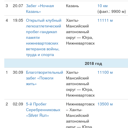
3
20.07
Забег «Ночная
Казань
10 км
Казань»
(факт.: 9900 м)
4
19.05
Открытый клубный
Ханты-
11111 м
легкоатлетический
Мансийский
пробег-гандикап
автономный
памяти
округ — Югра,
нижневартовских
Нижневартовск
ветеранов войны,
труда и спорта
2018 год
1
30.09
Благотворительный
Ханты-
11100 м
забег «Помоги
Мансийский
жить»
автономный
округ — Югра,
Нижневартовск
2
02.09
5-й Пробег
Нижневартовск
13500 м
Серебренниковых
– Ханты-
«Silver Run»
Мансийский
автономный
округ — Югра,