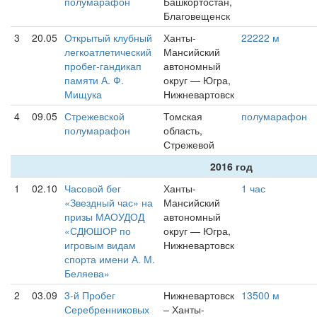
полумарафон
Башкортостан,
Благовещенск
3
20.05
Открытый клубный
Ханты-
22222 м
легкоатлетический
Мансийский
пробег-гандикап
автономный
памяти А. Ф.
округ — Югра,
Мищука
Нижневартовск
4
09.05
Стрежевской
Томская
полумарафон
полумарафон
область,
Стрежевой
2016 год
1
02.10
Часовой бег
Ханты-
1 час
«Звездный час» на
Мансийский
призы МАОУДОД
автономный
«СДЮШОР по
округ — Югра,
игровым видам
Нижневартовск
спорта имени А. М.
Беляева»
2
03.09
3-й Пробег
Нижневартовск
13500 м
Серебренниковых
– Ханты-