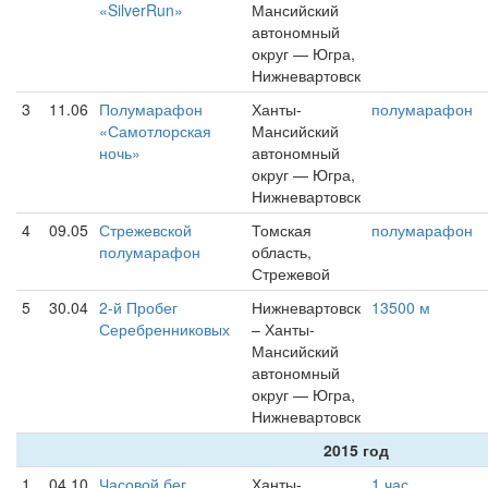
«SilverRun»
Мансийский
автономный
округ — Югра,
Нижневартовск
3
11.06
Полумарафон
Ханты-
полумарафон
«Самотлорская
Мансийский
ночь»
автономный
округ — Югра,
Нижневартовск
4
09.05
Стрежевской
Томская
полумарафон
полумарафон
область,
Стрежевой
5
30.04
2-й Пробег
Нижневартовск
13500 м
Серебренниковых
– Ханты-
Мансийский
автономный
округ — Югра,
Нижневартовск
2015 год
1
04.10
Часовой бег
Ханты-
1 час