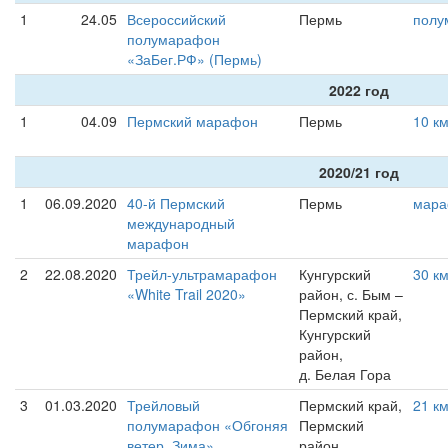
1
24.05
Всероссийский
Пермь
полу
полумарафон
«ЗаБег.РФ» (Пермь)
2022 год
1
04.09
Пермский марафон
Пермь
10 к
2020/21 год
1
06.09.2020
40-й Пермский
Пермь
мар
международный
марафон
2
22.08.2020
Трейл-ультрамарафон
Кунгурский
30 к
«White Trail 2020»
район, с. Бым –
Пермский край,
Кунгурский
район,
д. Белая Гора
3
01.03.2020
Трейловый
Пермский край,
21 к
полумарафон «Обгоняя
Пермский
ветер. Зима»
район,