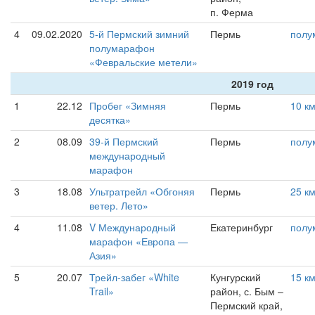
п. Ферма
4
09.02.2020
5-й Пермский зимний
Пермь
полу
полумарафон
«Февральские метели»
2019 год
1
22.12
Пробег «Зимняя
Пермь
10 к
десятка»
2
08.09
39-й Пермский
Пермь
полу
международный
марафон
3
18.08
Ультратрейл «Обгоняя
Пермь
25 к
ветер. Лето»
4
11.08
V Международный
Екатеринбург
полу
марафон «Европа —
Азия»
5
20.07
Трейл-забег «White
Кунгурский
15 к
Trail»
район, с. Бым –
Пермский край,