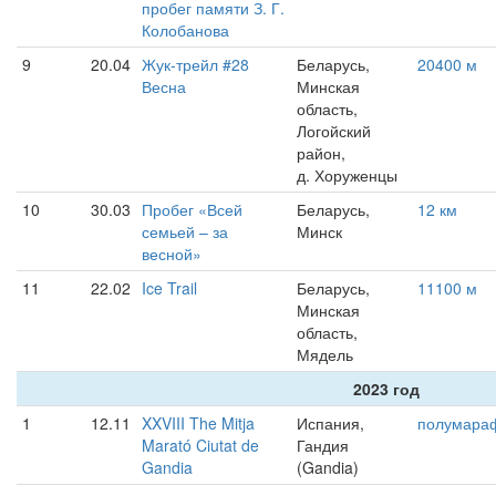
пробег памяти З. Г.
Колобанова
9
20.04
Жук-трейл #28
Беларусь,
20400 м
Весна
Минская
область,
Логойский
район,
д. Хоруженцы
10
30.03
Пробег «Всей
Беларусь,
12 км
семьей – за
Минск
весной»
11
22.02
Ice Trail
Беларусь,
11100 м
Минская
область,
Мядель
2023 год
1
12.11
XXVIII The Mitja
Испания,
полумара
Marató Ciutat de
Гандия
Gandia
(Gandia)