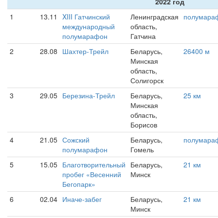
2022 год
1
13.11
XIII Гатчинский
Ленинградская
полумара
международный
область,
полумарафон
Гатчина
2
28.08
Шахтер-Трейл
Беларусь,
26400 м
Минская
область,
Солигорск
3
29.05
Березина-Трейл
Беларусь,
25 км
Минская
область,
Борисов
4
21.05
Сожский
Беларусь,
полумара
полумарафон
Гомель
5
15.05
Благотворительный
Беларусь,
21 км
пробег «Весенний
Минск
Бегопарк»
6
02.04
Иначе-забег
Беларусь,
21 км
Минск