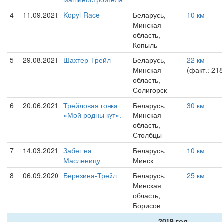
4
11.09.2021
Kopyl-Race
Беларусь,
10 км
Минская
область,
Копыль
5
29.08.2021
Шахтер-Трейл
Беларусь,
22 км
Минская
(факт.: 21
область,
Солигорск
6
20.06.2021
Трейловая гонка
Беларусь,
30 км
«Мой родны кут».
Минская
область,
Столбцы
7
14.03.2021
Забег на
Беларусь,
10 км
Масленицу
Минск
8
06.09.2020
Березина-Трейл
Беларусь,
25 км
Минская
область,
Борисов
2019 год