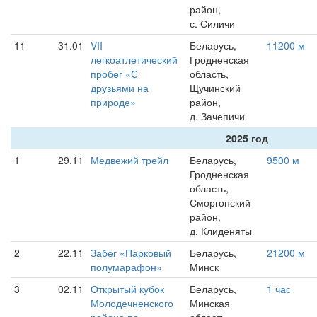
район,
с. Силичи
11
31.01
VII
Беларусь,
11200 м
легкоатлетический
Гродненская
пробег «С
область,
друзьями на
Щучинский
природе»
район,
д. Зачепичи
2025 год
1
29.11
Медвежий трейл
Беларусь,
9500 м
Гродненская
область,
Сморгонский
район,
д. Клиденяты
2
22.11
Забег «Парковый
Беларусь,
21200 м
полумарафон»
Минск
3
02.11
Открытый кубок
Беларусь,
1 час
Молодечненского
Минская