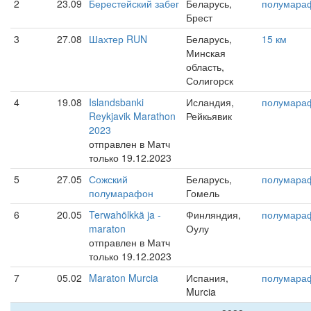
2
23.09
Берестейский забег
Беларусь,
полумара
Брест
3
27.08
Шахтер RUN
Беларусь,
15 км
Минская
область,
Солигорск
4
19.08
Islandsbanki
Исландия,
полумара
Reykjavik Marathon
Рейкьявик
2023
отправлен в Матч
только 19.12.2023
5
27.05
Сожский
Беларусь,
полумара
полумарафон
Гомель
6
20.05
Terwahölkkä ja -
Финляндия,
полумара
maraton
Оулу
отправлен в Матч
только 19.12.2023
7
05.02
Maraton Murcia
Испания,
полумара
Murcia