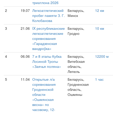
триатлона 2026
2
19.07
Легкоатлетический
Беларусь,
12 км
пробег памяти З. Г.
Минск
Колобанова
3
21.06
IX республиканские
Беларусь,
10 км
легкоатлетические
Гродно
соревнования
«Гарадзенская
вандроўка»
4
06.06
7 и 8 этапы Кубка
Беларусь,
12200 м
Лосиной Тропы
Витебская
«Заячья поляна»
область,
Лепель
5
11.04
Открытые л/а
Беларусь,
1 час
соревнования
Гродненская
Гродненской
область,
области
Ошмяны
«Ошмянская
весна» по
часовому, 12-