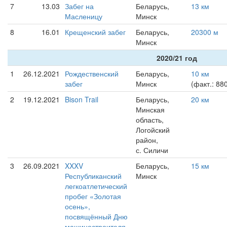
7
13.03
Забег на
Беларусь,
13 км
Масленицу
Минск
8
16.01
Крещенский забег
Беларусь,
20300 м
Минск
2020/21 год
1
26.12.2021
Рождественский
Беларусь,
10 км
забег
Минск
(факт.: 88
2
19.12.2021
Bison Trail
Беларусь,
20 км
Минская
область,
Логойский
район,
с. Силичи
3
26.09.2021
XXXV
Беларусь,
15 км
Республиканский
Минск
легкоатлетический
пробег «Золотая
осень»,
посвящённый Дню
машиностроителя