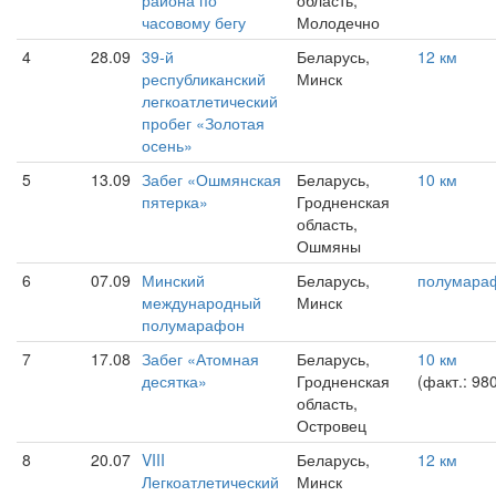
района по
область,
часовому бегу
Молодечно
4
28.09
39-й
Беларусь,
12 км
республиканский
Минск
легкоатлетический
пробег «Золотая
осень»
5
13.09
Забег «Ошмянская
Беларусь,
10 км
пятерка»
Гродненская
область,
Ошмяны
6
07.09
Минский
Беларусь,
полумара
международный
Минск
полумарафон
7
17.08
Забег «Атомная
Беларусь,
10 км
десятка»
Гродненская
(факт.: 98
область,
Островец
8
20.07
VIII
Беларусь,
12 км
Легкоатлетический
Минск