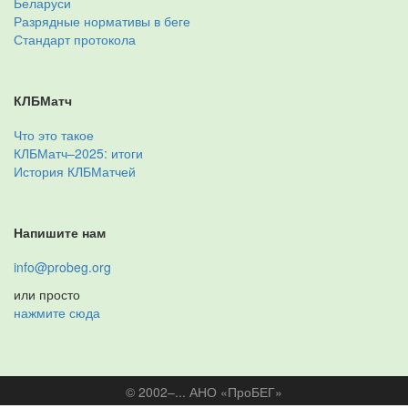
Беларуси
Разрядные нормативы в беге
Стандарт протокола
КЛБМатч
Что это такое
КЛБМатч–2025: итоги
История КЛБМатчей
Напишите нам
info@probeg.org
или просто
нажмите сюда
© 2002–... АНО «ПроБЕГ»