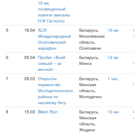
10 км,
посвященный
памяти экипажа
Н.Ф.Гастелло
5
18.04
XLIII
Беларусь,
10 км
Международный
Могилёвская
Осиповичский
область,
марафон
Осиповичи
6
05.04
Пробег «Всей
Беларусь,
12 км
семьей – за
Минск
весной»
7
28.03
Открытое
Беларусь,
1 час
первенство
Минская
Молодечненского
область,
района по
Молодечно
часовому бегу
8
15.03
Bison Run
Беларусь,
10 км
Минская
область,
Жодино