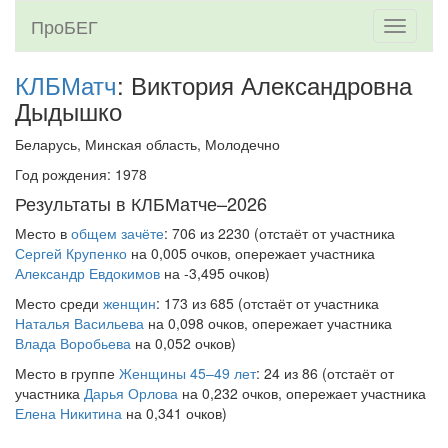
ПроБЕГ
Toggle
navigati
КЛБМатч
: Виктория Александровна
Дыдышко
Беларусь, Минская область, Молодечно
Год рождения: 1978
Результаты в КЛБМатче–2026
Место в
общем зачёте
: 706 из 2230 (отстаёт от участника
Сергей Крупенко
на 0,005 очков, опережает участника
Александр Евдокимов
на -3,495 очков)
Место среди
женщин
: 173 из 685 (отстаёт от участника
Наталья Васильева
на 0,098 очков, опережает участника
Влада Воробьева
на 0,052 очков)
Место в группе
Женщины 45–49 лет
: 24 из 86 (отстаёт от
участника
Дарья Орлова
на 0,232 очков, опережает участника
Елена Никитина
на 0,341 очков)