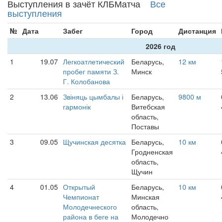
Выступления в зачёт КЛБМатча
Все
выступления
№
Дата
Забег
Город
Дистанция
2026 год
1
19.07
Легкоатлетический
Беларусь,
12 км
пробег памяти З.
Минск
Г. Колобанова
2
13.06
Звіняць цымбалы і
Беларусь,
9800 м
гармонік
Витебская
область,
Поставы
3
09.05
Щучинская десятка
Беларусь,
10 км
Гродненская
область,
Щучин
4
01.05
Открытый
Беларусь,
10 км
Чемпионат
Минская
Молодечнеского
область,
района в беге на
Молодечно