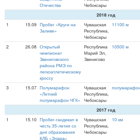
Отечества
Чебоксары
2018 год
1
15.09
Пробег «Круги на
Чувашская
11100 м
Заливе»
Республика,
Чебоксары
2
26.08
Открытый
Республика
10500 м
чемпионат
Марий Эл,
Звениговского
Звенигово
района РМЭ по
легкоатлетическому
кроссу
3
15.07
Полумарафон
Чувашская
полумарафо
«Летний
Республика,
полумарафон ЧГК»
Чебоксары
2017 год
1
15.10
Пробег-гандикап в
Чувашская
10 км
честь 35-летия со
Республика,
дня образования
Чебоксары
КЛБ «Элара»