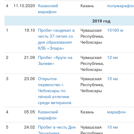
4
11.10.2020
Казанский
Казань
полумарафо
марафон
2019 год
1
19.10
Пробег-гандикап в
Чувашская
10160 м
честь 37-летия со
Республика,
дня образования
Чебоксары
КЛБ «Элара»
2
21.09
Пробег «Круги на
Чувашская
12 км
Заливе»
Республика,
Чебоксары
3
23.06
Открытое
Чувашская
10 км
первенство г.
Республика,
Чебоксары по
Чебоксары
лёгкой атлетике
среди ветеранов
4
05.05
Казанский
Казань
марафон
марафон
5
24.02
Пробег в честь Дня
Чувашская
10 км
Защитника
Республика,