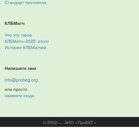
Стандарт протокола
КЛБМатч
Что это такое
КЛБМатч–2025: итоги
История КЛБМатчей
Напишите нам
info@probeg.org
или просто
нажмите сюда
© 2002–... АНО «ПроБЕГ»