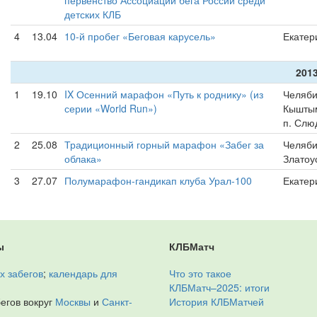
первенство Ассоциации бега России среди
детских КЛБ
4
13.04
10-й пробег «Беговая карусель»
Екатер
2013
1
19.10
IX Осенний марафон «Путь к роднику» (из
Челяби
серии «World Run»)
Кыштым
п. Слю
2
25.08
Традиционный горный марафон «Забег за
Челяби
облака»
Златоу
3
27.07
Полумарафон-гандикап клуба Урал-100
Екатер
ы
КЛБМатч
х забегов
;
календарь для
Что это такое
КЛБМатч–2025: итоги
егов вокруг
Москвы
и
Санкт-
История КЛБМатчей