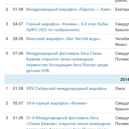
район,
2
01.08
Международный марафон «Европа — Азия»
Екатер
3
04.07
Горный марафон «Конжак», 3-й этап Кубка
Свердл
УрФО (ЧО) по скайраннингу
Красно
4
28.06
Миасский марафон «Бег Чистой воды»
Челяби
Миасс
5
07.06
Международный фестиваль бега Сказы
Свердл
Бажова открытое лично-командное
Полевс
первенство Ассоциации бега России среди
детских КЛБ
2014
1
21.09
XXV Сибирский международный марафон
Омск
2
05.07
19-й горный марафон «Конжак»
Свердл
Красно
3
01.06
31-й Международный фестиваль бега
Свердл
«Сказы Бажова» открытое лично-командное
Полевс