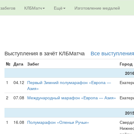
 забегов
КЛБМатч
Ещё
Изготовление медалей
Выступления в зачёт КЛБМатча
Все выступлени
№
Дата
Забег
Город
2016
1
04.12
Первый Зимний полумарафон «Европа —
Екатер
Азия»
2
07.08
Международный марафон «Европа — Азия»
Екатер
2015
1
16.08
Полумарафон «Оленьи Ручьи»
Свердл
Нижнес