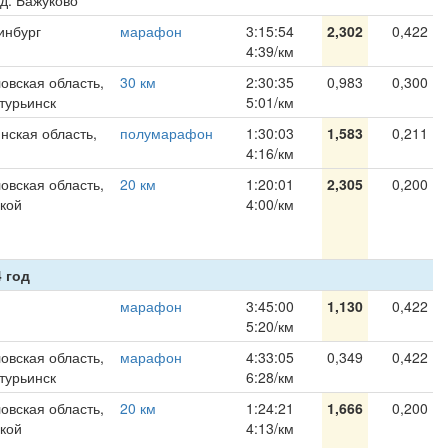
 д. Бажуково
инбург
марафон
3:15:54
2,302
0,422
4:39/км
овская область,
30 км
2:30:35
0,983
0,300
турьинск
5:01/км
нская область,
полумарафон
1:30:03
1,583
0,211
4:16/км
овская область,
20 км
1:20:01
2,305
0,200
кой
4:00/км
 год
марафон
3:45:00
1,130
0,422
5:20/км
овская область,
марафон
4:33:05
0,349
0,422
турьинск
6:28/км
овская область,
20 км
1:24:21
1,666
0,200
кой
4:13/км