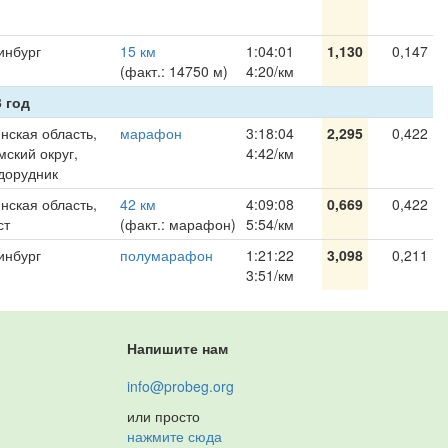
инбург
15 км
1:04:01
1,130
0,147
(факт.: 14750 м)
4:20/км
 год
нская область,
марафон
3:18:04
2,295
0,422
ский округ,
4:42/км
дорудник
нская область,
42 км
4:09:08
0,669
0,422
ст
(факт.: марафон)
5:54/км
инбург
полумарафон
1:21:22
3,098
0,211
3:51/км
Напишите нам
info@probeg.org
или просто
нажмите сюда