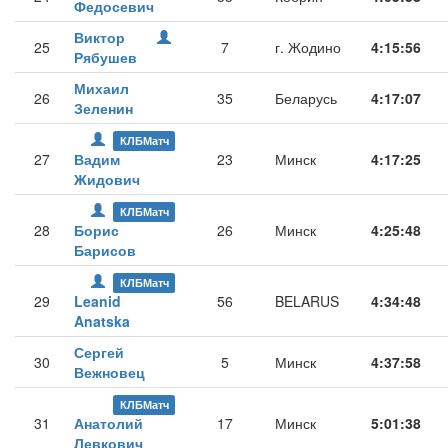
Федосевич
Виктор
25
7
г. Жодино
4:15:56
Рябушев
Михаил
26
35
Беларусь
4:17:07
Зеленин
КЛБМатч
27
Вадим
23
Минск
4:17:25
Жидович
КЛБМатч
28
Борис
26
Минск
4:25:48
Барисов
КЛБМатч
29
Leanid
56
BELARUS
4:34:48
Anatska
Сергей
30
5
Минск
4:37:58
Вежновец
КЛБМатч
31
Анатолий
17
Минск
5:01:38
Левкович