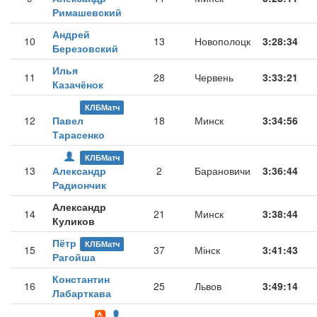
Римашевский
Андрей
10
13
Новополоцк
3:28:34
Березовский
Илья
11
28
Червень
3:33:21
Казачёнок
КЛБМатч
12
Павел
18
Минск
3:34:56
Тарасенко
КЛБМатч
13
Александр
2
Барановичи
3:36:44
Радиончик
Александр
14
21
Минск
3:38:44
Куликов
Пётр
КЛБМатч
15
37
Мінск
3:41:43
Рагойша
Константин
16
25
Львов
3:49:14
Лабарткава