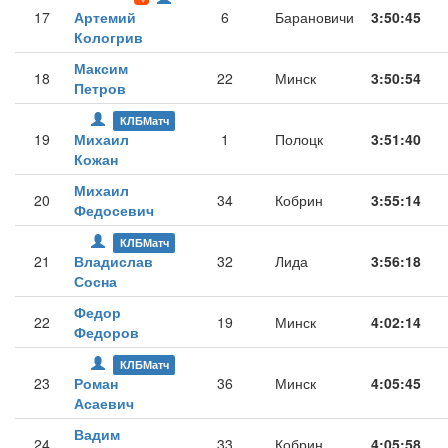
17
Артемий
6
Барановичи
3:50:45
Кологрив
Максим
18
22
Минск
3:50:54
Петров
КЛБМатч
19
Михаил
1
Полоцк
3:51:40
Кожан
Михаил
20
34
Кобрин
3:55:14
Федосевич
КЛБМатч
21
Владислав
32
Лида
3:56:18
Сосна
Федор
22
19
Минск
4:02:14
Федоров
КЛБМатч
23
Роман
36
Минск
4:05:45
Асаевич
Вадим
24
33
Кобрин
4:05:58