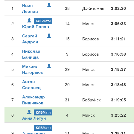
Иван
1
38
Д.Житомля
3:02:20
Леонов
КЛБМатч
2
14
Минск
3:06:33
Юрий Попов
Сергей
3
15
Борисов
3:11:21
Андрон
Николай
4
9
Борисов
3:16:38
Бачища
Михаил
5
29
Минск
3:18:37
Нагорнюк
Антон
6
20
Минск
3:18:48
Солонец
Александр
7
31
Бобруйск
3:19:05
Вишняков
КЛБМатч
8
4
Минск
3:25:22
Анна Летун
КЛБМатч
9
Александр
11
Минск
3:28:11