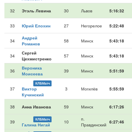
32
Этэль Левина
30
Львов
5:16:32
33
Юрий Елохин
27
Негорелое
5:22:48
Андрей
34
58
Минск
5:43:18
Романов
Сергей
34
57
Минск
5:43:18
Цехмистренко
Вероника
36
39
Минск
5:51:59
Моисеева
КЛБМатч
37
Виктор
3
Могилёв
5:55:59
Кучинский
38
Анна Иванова
59
Минск
6:17:26
п.
КЛБМатч
39
10
6:27:46
Галина Нигай
Правдинский