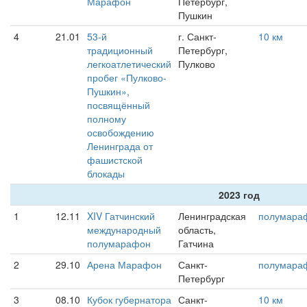
Марафон
Петербург,
Пушкин
4
21.01
53-й
г. Санкт-
10 км
традиционный
Петербург,
легкоатлетический
Пулково
пробег «Пулково-
Пушкин»,
посвящённый
полному
освобождению
Ленинграда от
фашистской
блокады
2023 год
1
12.11
XIV Гатчинский
Ленинградская
полумара
международный
область,
полумарафон
Гатчина
2
29.10
Арена Марафон
Санкт-
полумара
Петербург
3
08.10
Кубок губернатора
Санкт-
10 км