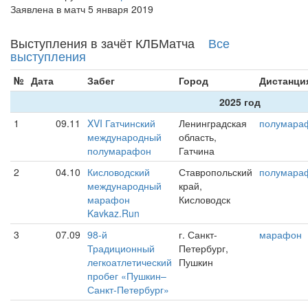
Заявлена в матч 5 января 2019
Выступления в зачёт КЛБМатча
Все
выступления
№
Дата
Забег
Город
Дистанци
2025 год
1
09.11
XVI Гатчинский
Ленинградская
полумара
международный
область,
полумарафон
Гатчина
2
04.10
Кисловодский
Ставропольский
полумара
международный
край,
марафон
Кисловодск
Kavkaz.Run
3
07.09
98-й
г. Санкт-
марафон
Традиционный
Петербург,
легкоатлетический
Пушкин
пробег «Пушкин–
Санкт-Петербург»