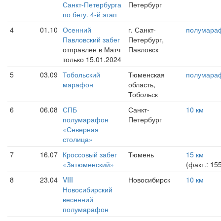
Санкт-Петербурга
Петербург
по бегу. 4-й этап
4
01.10
Осенний
г. Санкт-
полумара
Павловский забег
Петербург,
отправлен в Матч
Павловск
только 15.01.2024
5
03.09
Тобольский
Тюменская
полумара
марафон
область,
Тобольск
6
06.08
СПБ
Санкт-
10 км
полумарафон
Петербург
«Северная
столица»
7
16.07
Кроссовый забег
Тюмень
15 км
«Затюменский»
(факт.: 15
8
23.04
VIII
Новосибирск
10 км
Новосибирский
весенний
полумарафон