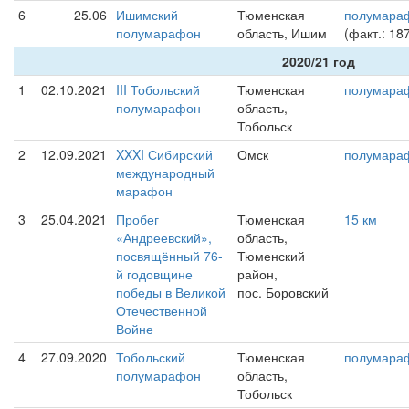
6
25.06
Ишимский
Тюменская
полумара
полумарафон
область, Ишим
(факт.: 18
2020/21 год
1
02.10.2021
III Тобольский
Тюменская
полумара
полумарафон
область,
Тобольск
2
12.09.2021
XXXI Сибирский
Омск
полумара
международный
марафон
3
25.04.2021
Пробег
Тюменская
15 км
«Андреевский»,
область,
посвящённый 76-
Тюменский
й годовщине
район,
победы в Великой
пос. Боровский
Отечественной
Войне
4
27.09.2020
Тобольский
Тюменская
полумара
полумарафон
область,
Тобольск