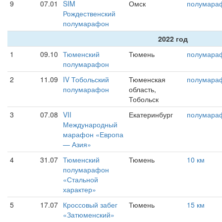
9
07.01
SIM
Омск
полумара
Рождественский
полумарафон
2022 год
1
09.10
Тюменский
Тюмень
полумара
полумарафон
2
11.09
IV Тобольский
Тюменская
полумара
полумарафон
область,
Тобольск
3
07.08
VII
Екатеринбург
полумара
Международный
марафон «Европа
— Азия»
4
31.07
Тюменский
Тюмень
10 км
полумарафон
«Стальной
характер»
5
17.07
Кроссовый забег
Тюмень
15 км
«Затюменский»