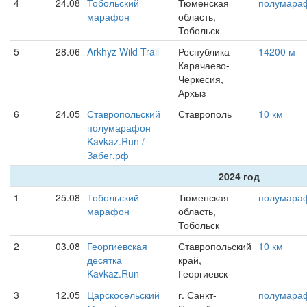
4
24.08
Тобольский
Тюменская
полумара
марафон
область,
Тобольск
5
28.06
Arkhyz Wild Trail
Республика
14200 м
Карачаево-
Черкесия,
Архыз
6
24.05
Ставропольский
Ставрополь
10 км
полумарафон
Kavkaz.Run /
Забег.рф
2024 год
1
25.08
Тобольский
Тюменская
полумара
марафон
область,
Тобольск
2
03.08
Георгиевская
Ставропольский
10 км
десятка
край,
Kavkaz.Run
Георгиевск
3
12.05
Царскосельский
г. Санкт-
полумара