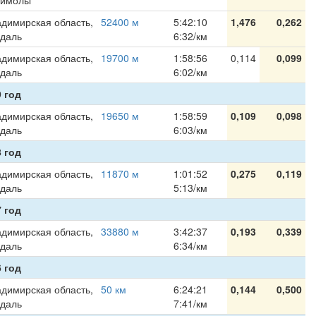
Гимолы
димирская область,
52400 м
5:42:10
1,476
0,262
здаль
6:32/км
димирская область,
19700 м
1:58:56
0,114
0,099
здаль
6:02/км
 год
димирская область,
19650 м
1:58:59
0,109
0,098
здаль
6:03/км
 год
димирская область,
11870 м
1:01:52
0,275
0,119
здаль
5:13/км
 год
димирская область,
33880 м
3:42:37
0,193
0,339
здаль
6:34/км
 год
димирская область,
50 км
6:24:21
0,144
0,500
здаль
7:41/км