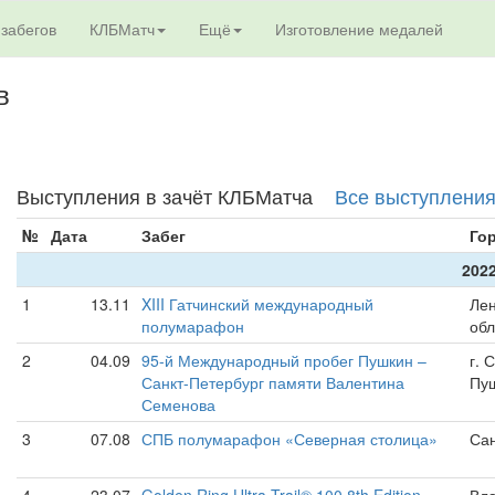
 забегов
КЛБМатч
Ещё
Изготовление медалей
в
Выступления в зачёт КЛБМатча
Все выступлени
№
Дата
Забег
Го
2022
1
13.11
XIII Гатчинский международный
Лен
полумарафон
обл
2
04.09
95-й Международный пробег Пушкин –
г. 
Санкт-Петербург памяти Валентина
Пу
Семенова
3
07.08
СПБ полумарафон «Северная столица»
Сан