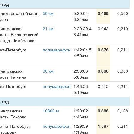
 год
димирская область,
50 км
5:20:04
0,468
0,500
здаль
6:24/км
инградская
21 км
2:20:29,4
0,042
0,210
асть, Всеволожский
6:41/км
он, д. Лемболово
кт-Петербург
полумарафон
1:42:04,5
0,676
0,211
4:50/км
инградская
30 км
2:33:06
0,888
0,300
асть, Гатчина
5:06/км
кт-Петербург
полумарафон
1:48:58
0,415
0,211
5:10/км
 год
инградская
16800 м
1:20:02
0,686
0,168
асть, Токсово
4:46/км
Санкт-Петербург,
полумарафон
1:29:59
1,587
0,211
строрецк
4:16/км