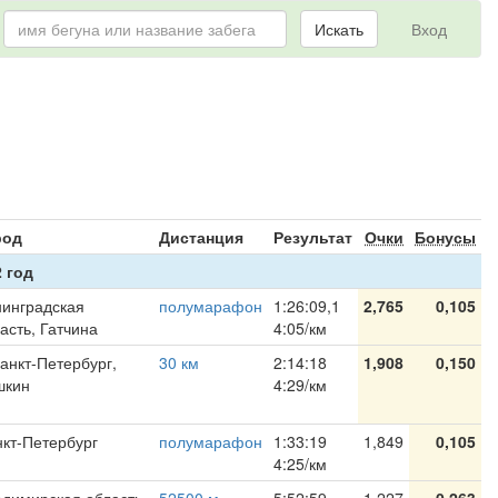
Искать
Вход
я
род
Дистанция
Результат
Очки
Бонусы
 год
инградская
полумарафон
1:26:09,1
2,765
0,105
асть, Гатчина
4:05/км
Санкт-Петербург,
30 км
2:14:18
1,908
0,150
шкин
4:29/км
кт-Петербург
полумарафон
1:33:19
1,849
0,105
4:25/км