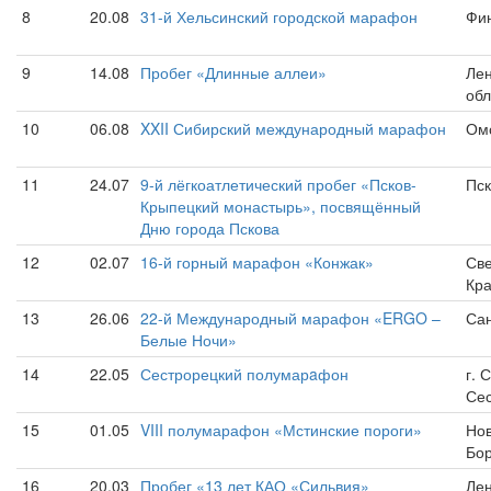
8
20.08
31-й Хельсинский городской марафон
Фин
9
14.08
Пробег «Длинные аллеи»
Лен
обл
10
06.08
XXII Сибирский международный марафон
Ом
11
24.07
9-й лёгкоатлетический пробег «Псков-
Пск
Крыпецкий монастырь», посвящённый
Дню города Пскова
12
02.07
16-й горный марафон «Конжак»
Све
Кра
13
26.06
22-й Международный марафон «ERGO –
Сан
Белые Ночи»
14
22.05
Сестрорецкий полумарaфон
г. 
Се
15
01.05
VIII полумарафон «Мстинские пороги»
Нов
Бо
16
20.03
Пробег «13 лет КАО «Сильвия»
Лен