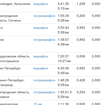
ляндия, Хельсинки
марафон
3:41:35
1,228
0,000
5:15/км
инградская
полумарафон
1:55:29
0,260
0,000
асть, Гатчина
5:28/км
ск
марафон
3:50:43
0,983
0,000
5:28/км
ов
полумарафон
1:38:07
0,892
0,000
4:39/км
рдловская область,
марафон
7:20:37
0,006
0,000
снотурьинск
10:27/км
кт-Петербург
марафон
4:05:06
0,692
0,000
5:49/км
Санкт-Петербург,
полумарафон
1:48:29
0,428
0,000
строрецк
5:09/км
городская область,
полумарафон
1:55:51,5
0,254
0,000
ровичи
5:29/км
инградская
15 км
1:11:36
0,609
0,000