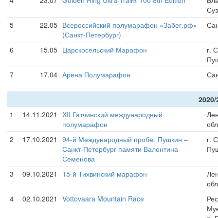
4
23.07
Golden Ring Ultra-Trail® 100 8th Edition
Вла
Су
5
22.05
Всероссийский полумарафон «Забег.рф»
Сан
(Санкт-Петербург)
6
15.05
Царскосельский Марафон
г. 
Пу
7
17.04
Арена Полумарафон
Сан
2020/
1
14.11.2021
XII Гатчинский международный
Лен
полумарафон
обл
2
17.10.2021
94-й Международный пробег Пушкин –
г. 
Санкт-Петербург памяти Валентина
Пу
Семенова
3
09.10.2021
15-й Тихвинский марафон
Лен
обл
4
02.10.2021
Vottovaara Mountain Race
Рес
Муе