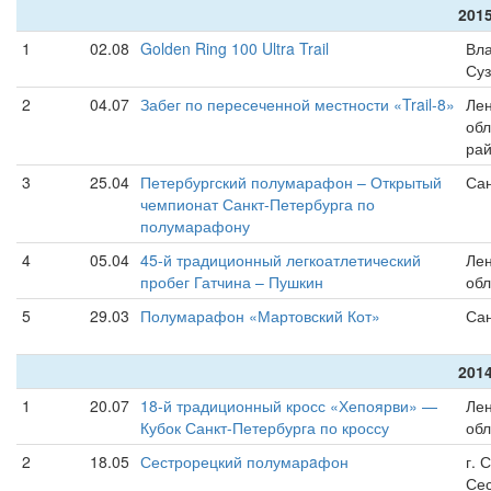
2015
1
02.08
Golden Ring 100 Ultra Trail
Вла
Су
2
04.07
Забег по пересеченной местности «Trail-8»
Лен
обл
рай
3
25.04
Петербургский полумарафон – Открытый
Сан
чемпионат Санкт-Петербурга по
полумарафону
4
05.04
45-й традиционный легкоатлетический
Лен
пробег Гатчина – Пушкин
обл
5
29.03
Полумарафон «Мартовский Кот»
Сан
2014
1
20.07
18-й традиционный кросс «Хепоярви» —
Лен
Кубок Санкт-Петербурга по кроссу
обл
2
18.05
Сестрорецкий полумарaфон
г. 
Се