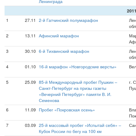
Ленинграда
2011
1
27.11
2-й Гатчинский полумарафон
Лен
обл
2
13.11
Афинский марафон
Ма
Аф
3
30.10
6-й Тихвинский марафон
Лен
обл
4
01.10
16-й марафон «Новгородские версты»
Вел
5
25.09
85-й Международный пробег Пушкин –
г. 
Санкт-Петербург на призы газеты
Пу
«Вечерний Петербург» памяти В. И.
Семенова
6
11.09
Пробег «Покровская осень»
Вла
По
7
03.09
25-й массовый пробег «Испытай себя» –
Сан
Кубок России по бегу на 100 км