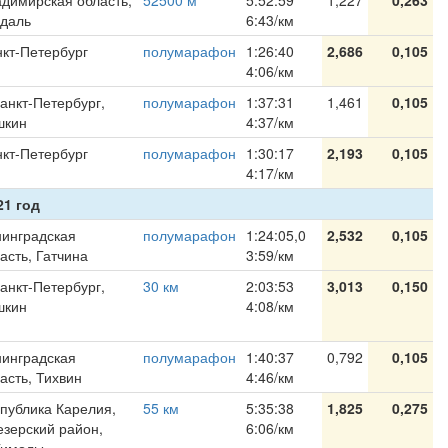
димирская область,
52500 м
5:52:59
1,227
0,263
здаль
6:43/км
кт-Петербург
полумарафон
1:26:40
2,686
0,105
4:06/км
Санкт-Петербург,
полумарафон
1:37:31
1,461
0,105
шкин
4:37/км
кт-Петербург
полумарафон
1:30:17
2,193
0,105
4:17/км
21 год
инградская
полумарафон
1:24:05,0
2,532
0,105
асть, Гатчина
3:59/км
Санкт-Петербург,
30 км
2:03:53
3,013
0,150
шкин
4:08/км
инградская
полумарафон
1:40:37
0,792
0,105
асть, Тихвин
4:46/км
публика Карелия,
55 км
5:35:38
1,825
0,275
зерский район,
6:06/км