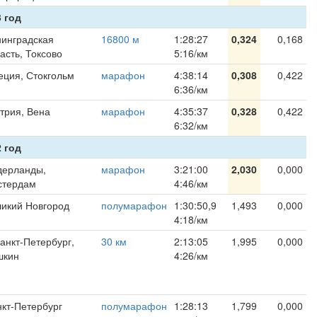
 год
инградская
16800 м
1:28:27
0,324
0,168
асть, Токсово
5:16/км
ция, Стокгольм
марафон
4:38:14
0,308
0,422
6:36/км
трия, Вена
марафон
4:35:37
0,328
0,422
6:32/км
 год
дерланды,
марафон
3:21:00
2,030
0,000
стердам
4:46/км
икий Новгород
полумарафон
1:30:50,9
1,493
0,000
4:18/км
Санкт-Петербург,
30 км
2:13:05
1,995
0,000
шкин
4:26/км
кт-Петербург
полумарафон
1:28:13
1,799
0,000