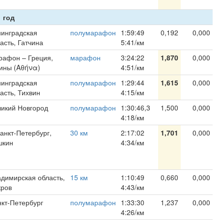
 год
инградская
полумарафон
1:59:49
0,192
0,000
асть, Гатчина
5:41/км
рафон – Греция,
марафон
3:24:22
1,870
0,000
ины (Αθήνα)
4:51/км
инградская
полумарафон
1:29:44
1,615
0,000
асть, Тихвин
4:15/км
икий Новгород
полумарафон
1:30:46,3
1,500
0,000
4:18/км
Санкт-Петербург,
30 км
2:17:02
1,701
0,000
шкин
4:34/км
димирская область,
15 км
1:10:49
0,660
0,000
кров
4:43/км
кт-Петербург
полумарафон
1:33:30
1,237
0,000
4:26/км