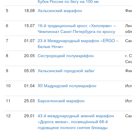
Кубок России по бегу на 100 км
5
18.08
Хельсинский марафон
Фин
6
15.07
16-й традиционный кросс «Хепоярви» –
Лен
Чемпионат Санкт-Петербурга по кроссу
обл
7
01.07
23-й Международный марафон «ERGO –
Сан
Белые Ночи»
8
20.05
Сестрорецкий полумарaфон
г. 
Се
9
05.05
Хельсинский городской забег
Фин
10
01.04
XII Мадридский полумарафон
Ис
11
25.03
Барселонский марафон
Исп
12
29.01
43-й международный зимний марафон
Сан
«Дорога жизни», посвящённый 68-й
годовщине полного снятия блокады