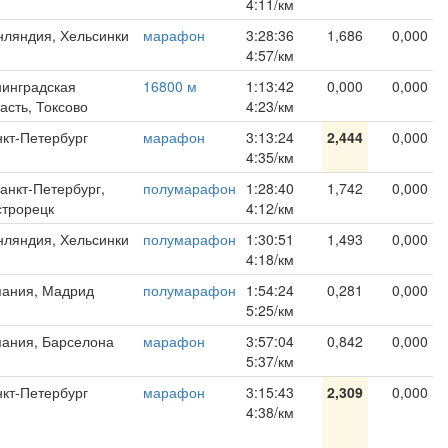
4:11/км
ляндия, Хельсинки
марафон
3:28:36
1,686
0,000
4:57/км
инградская
16800 м
1:13:42
0,000
0,000
асть, Токсово
4:23/км
кт-Петербург
марафон
3:13:24
2,444
0,000
4:35/км
Санкт-Петербург,
полумарафон
1:28:40
1,742
0,000
строрецк
4:12/км
ляндия, Хельсинки
полумарафон
1:30:51
1,493
0,000
4:18/км
пания, Мадрид
полумарафон
1:54:24
0,281
0,000
5:25/км
ания, Барселона
марафон
3:57:04
0,842
0,000
5:37/км
кт-Петербург
марафон
3:15:43
2,309
0,000
4:38/км