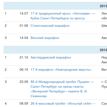
2013
1
14.07
17-й традиционный кросс «Хепоярви» —
Лен
Кубок Санкт-Петербурга по кроссу
обл
2
01.06
Стокгольмский марафон
Шве
3
14.04
Венский марафон
Авс
2012
1
21.10
Амстердамский марафон
Ни
Ам
2
06.10
17-й марафон «Новгородские версты»
Вел
3
23.09
86-й Международный пробег Пушкин —
г. 
Санкт-Петербург на призы газеты
Пу
«Вечерний Петербург» памяти В. И.
Семенова
4
08.09
26-й массовый пробег «Испытай себя» –
Сан